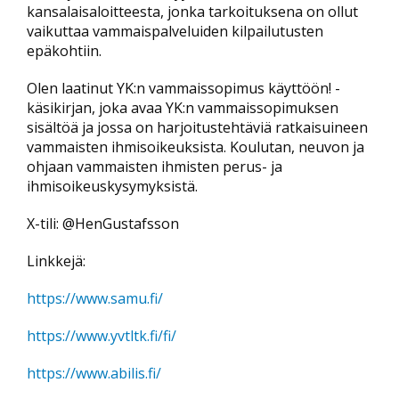
kansalaisaloitteesta, jonka tarkoituksena on ollut
vaikuttaa vammaispalveluiden kilpailutusten
epäkohtiin.
Olen laatinut YK:n vammaissopimus käyttöön! -
käsikirjan, joka avaa YK:n vammaissopimuksen
sisältöä ja jossa on harjoitustehtäviä ratkaisuineen
vammaisten ihmisoikeuksista. Koulutan, neuvon ja
ohjaan vammaisten ihmisten perus- ja
ihmisoikeuskysymyksistä.
X-tili: @HenGustafsson
Linkkejä:
https://www.samu.fi/
https://www.yvtltk.fi/fi/
https://www.abilis.fi/