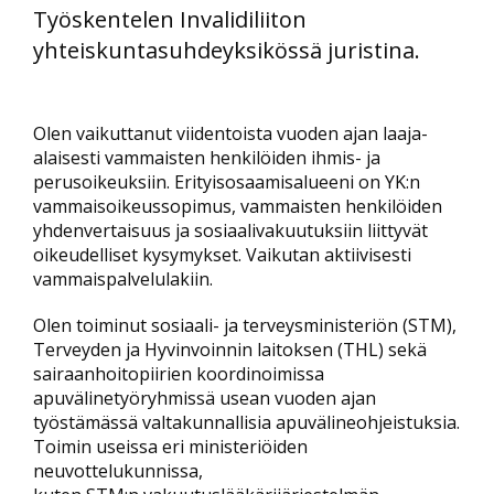
Työskentelen Invalidiliiton
yhteiskuntasuhdeyksikössä juristina.
Olen vaikuttanut viidentoista vuoden ajan laaja-
alaisesti vammaisten henkilöiden ihmis- ja
perusoikeuksiin. Erityisosaamisalueeni on YK:n
vammaisoikeussopimus, vammaisten henkilöiden
yhdenvertaisuus ja sosiaalivakuutuksiin liittyvät
oikeudelliset kysymykset. Vaikutan aktiivisesti
vammaispalvelulakiin.
Olen toiminut sosiaali- ja terveysministeriön (STM),
Terveyden ja Hyvinvoinnin laitoksen (THL) sekä
sairaanhoitopiirien koordinoimissa
apuvälinetyöryhmissä usean vuoden ajan
työstämässä valtakunnallisia apuvälineohjeistuksia.
Toimin useissa eri ministeriöiden
neuvottelukunnissa,