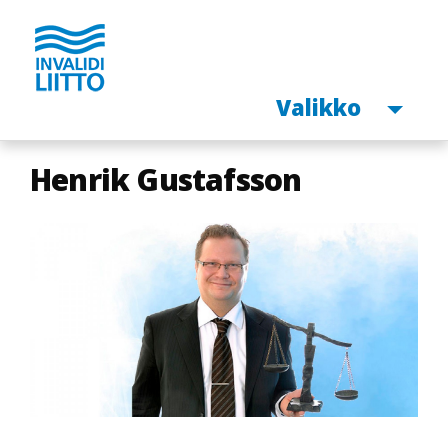
Avaa
Valikko
Hyppää
Henrik Gustafsson
pääsisältöön