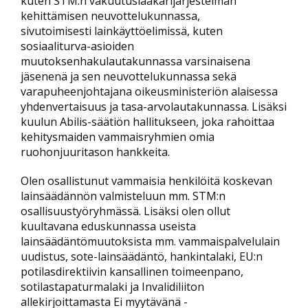
kuten STM:n vakuutuslääkärijärjestelmän
kehittämisen neuvottelukunnassa,
sivutoimisesti lainkäyttöelimissä, kuten
sosiaaliturva-asioiden
muutoksenhakulautakunnassa varsinaisena
jäsenenä ja sen neuvottelukunnassa sekä
varapuheenjohtajana oikeusministeriön alaisessa
yhdenvertaisuus ja tasa-arvolautakunnassa. Lisäksi
kuulun Abilis-säätiön hallitukseen, joka rahoittaa
kehitysmaiden vammaisryhmien omia
ruohonjuuritason hankkeita.
Olen osallistunut vammaisia henkilöitä koskevan
lainsäädännön valmisteluun mm. STM:n
osallisuustyöryhmässä. Lisäksi olen ollut
kuultavana eduskunnassa useista
lainsäädäntömuutoksista mm. vammaispalvelulain
uudistus, sote-lainsäädäntö, hankintalaki, EU:n
potilasdirektiivin kansallinen toimeenpano,
sotilastapaturmalaki ja Invalidiliiton
allekirjoittamasta Ei myytävänä -