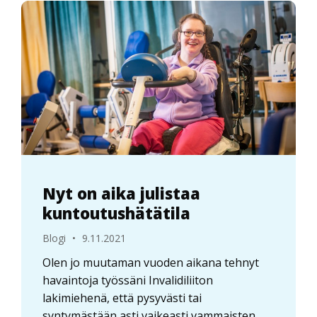
Nyt on aika julistaa
kuntoutushätätila
Blogi
•
9.11.2021
Olen jo muutaman vuoden aikana tehnyt
havaintoja työssäni Invalidiliiton
lakimiehenä, että pysyvästi tai
syntymästään asti vaikeasti vammaisten