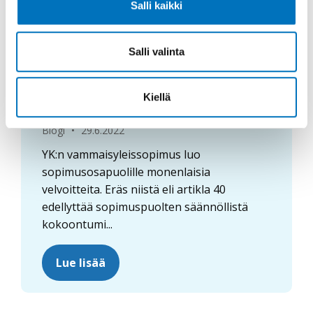
Salli kaikki
Salli valinta
Kiellä
New York, New York!
Blogi
•
29.6.2022
YK:n vammaisyleissopimus luo
sopimusosapuolille monenlaisia
velvoitteita. Eräs niistä eli artikla 40
edellyttää sopimuspuolten säännöllistä
kokoontumi...
Lue lisää