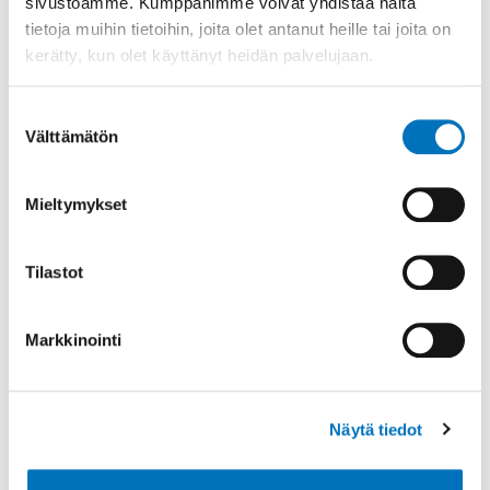
webinaarissa - yleisönä
sivustoamme. Kumppanimme voivat yhdistää näitä
oikeustieteen opiskelijat
tietoja muihin tietoihin, joita olet antanut heille tai joita on
kerätty, kun olet käyttänyt heidän palvelujaan.
Blogi
•
12.5.2025
Minuun otettiin alkuvuodesta yhteyttä
Suostumuksen
ELSA:sta (European law student
Välttämätön
valinta
association) ja kutsuttiin puhumaan
webinaariin vammaisten henkilöiden
Mieltymykset
oikeuksist...
Tilastot
Lue lisää
Markkinointi
Näytä tiedot