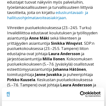
edustajat tuovat näkyviin myös palveluihin,
työelämäosallisuuteen ja turvallisuuteen liittyviä
tavoitteita, joita on kirjattu
eduskuntavaali- ja
hallitusohjelmatavoiteasiakirjaan
.
Vihreiden puoluekokouksessa (23.–24.5. Turku)
Invalidiliittoa edustavat koulutuksen ja työllisyyden
asiantuntija
Anne Mäki
sekä liikenteen ja
yrittäjyyden asiantuntija
Sinikka Winqvist
. SDP:n
puoluekokouksessa (23.–25.5. Tampere) liiton
edustajina ovat johtaja
Laura Andersson
ja
järjestöasiantuntija
Milla Ilonen
. Kokoomuksen
puoluekokoukseen (5.–7.6. Jyväskylä) osallistuvat
esteettömyysasiantuntija
Johanna Hätönen
,
toimitusjohtaja
Janne Juvakka
ja puheenjohtaja
Pirkko Kuusela
. Keskustan puoluekokouksessa
(5.–7.6. Tampere) ovat johtaja
Laura Andersson
ja
juristi
Henrik Gustafsson
. RKP:n
puoluekokouksessa (6.–7.6. Vantaa) liittoa edustaa
sosiaali- ja terveyspoliittinen asiantuntija
Ylva
Krokfors
.