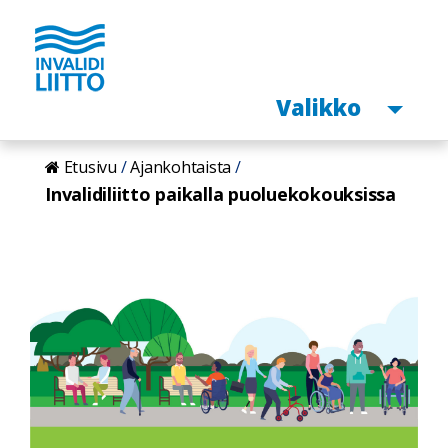
Avaa
Valikko
Hyppää
Etusivu
Ajankohtaista
pääsisältöön
Invalidiliitto paikalla puoluekokouksissa