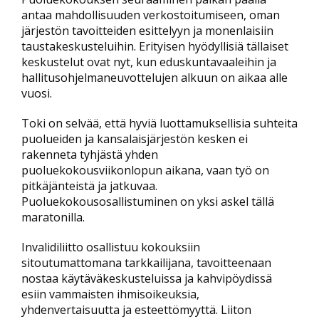
antaa mahdollisuuden verkostoitumiseen, oman
järjestön tavoitteiden esittelyyn ja monenlaisiin
taustakeskusteluihin. Erityisen hyödyllisiä tällaiset
keskustelut ovat nyt, kun eduskuntavaaleihin ja
hallitusohjelmaneuvottelujen alkuun on aikaa alle
vuosi.
Toki on selvää, että hyviä luottamuksellisia suhteita
puolueiden ja kansalaisjärjestön kesken ei
rakenneta tyhjästä yhden
puoluekokousviikonlopun aikana, vaan työ on
pitkäjänteistä ja jatkuvaa.
Puoluekokousosallistuminen on yksi askel tällä
maratonilla.
Invalidiliitto osallistuu kokouksiin
sitoutumattomana tarkkailijana, tavoitteenaan
nostaa käytäväkeskusteluissa ja kahvipöydissä
esiin vammaisten ihmisoikeuksia,
yhdenvertaisuutta ja esteettömyyttä. Liiton