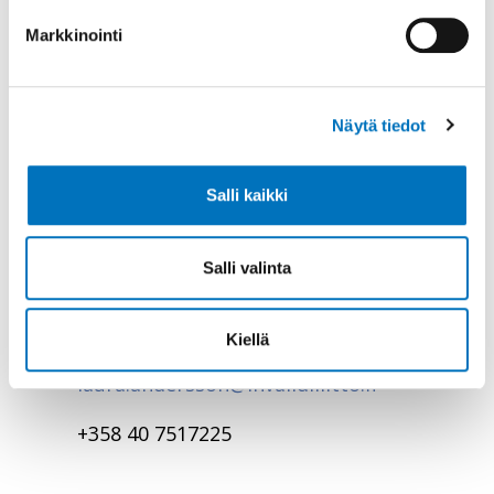
Markkinointi
Näytä tiedot
Johtaja, yhteiskunnallinen
Salli kaikki
vaikuttaminen
Laura Andersson
Salli valinta
Olen yhteiskuntasuhteiden ja
vaikuttamistyön verkostoitunut
ammattilainen.
Kiellä
laura.andersson@invalidiliitto.fi
+358 40 7517225