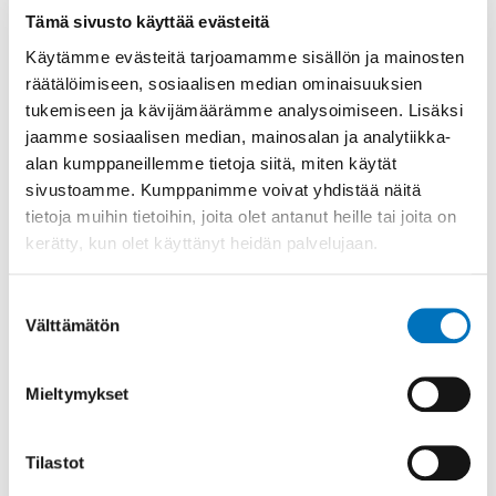
Tämä sivusto käyttää evästeitä
Kristillisdemokraattien ja perussuomalaisten
Käytämme evästeitä tarjoamamme sisällön ja mainosten
seuraavat puoluekokoukset pidetään tämän
räätälöimiseen, sosiaalisen median ominaisuuksien
hetken tietojen mukaan vuonna 2027,
tukemiseen ja kävijämäärämme analysoimiseen. Lisäksi
Vasemmistoliiton seuraava puoluekokous vuonna
jaamme sosiaalisen median, mainosalan ja analytiikka-
2028.
alan kumppaneillemme tietoja siitä, miten käytät
sivustoamme. Kumppanimme voivat yhdistää näitä
tietoja muihin tietoihin, joita olet antanut heille tai joita on
kerätty, kun olet käyttänyt heidän palvelujaan.
Jaa sosiaalisessa mediassa
Suostumuksen
Välttämätön
valinta
Lisätietoa
Mieltymykset
Tilastot