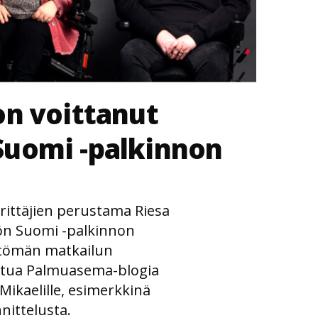
on voittanut
Suomi -palkinnon
rittäjien perustama Riesa
tön Suomi -palkinnon
ttömän matkailun
sittua Palmuasema-blogia
 Mikaelille, esimerkkinä
nittelusta.