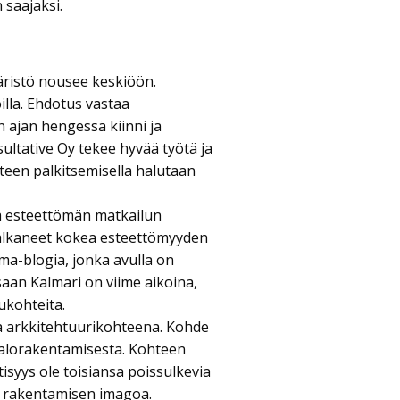
 saajaksi.
ristö nousee keskiöön.
oilla. Ehdotus vastaa
n ajan hengessä kiinni ja
ultative Oy tekee hyvää työtä ja
teen palkitsemisella halutaan
ä esteettömän matkailun
 alkaneet kokea esteettömyyden
ma-blogia, jonka avulla on
saan Kalmari on viime aikoina,
ukohteita.
a arkkitehtuurikohteena. Kohde
talorakentamisesta. Kohteen
tisyys ole toisiansa poissulkevia
 rakentamisen imagoa.