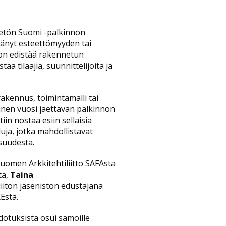
teetön Suomi -palkinnon
stänyt esteettömyyden tai
on edistää rakennetun
a tilaajia, suunnittelijoita ja
 rakennus, toimintamalli tai
toinen vuosi jaettavan palkinnon
iin nostaa esiin sellaisia
uja, jotka mahdollistavat
suudesta.
uomen Arkkitehtiliitto SAFAsta
tä,
Taina
liiton jäsenistön edustajana
Estä.
dotuksista osui samoille