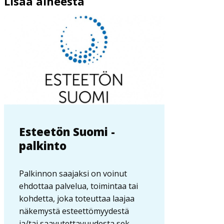
Lisää aiheesta
Esteetön Suomi -
palkinto
Palkinnon saajaksi on voinut
ehdottaa palvelua, toimintaa tai
kohdetta, joka toteuttaa laajaa
näkemystä esteettömyydestä
ja/tai saavutettavuudesta sek...