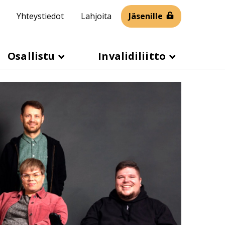
Yhteystiedot
Lahjoita
Jäsenille
Osallistu
Invalidiliitto