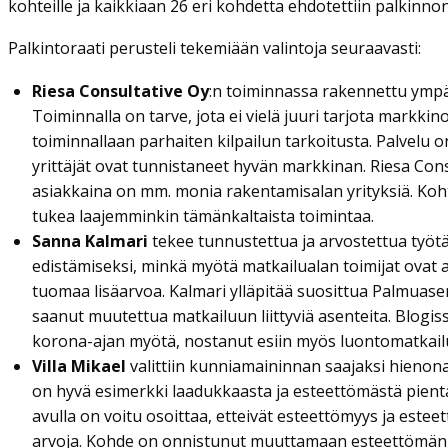
kohteille ja kaikkiaan 26 eri kohdetta ehdotettiin palkinnon
Palkintoraati perusteli tekemiään valintoja seuraavasti:
Riesa Consultative Oy
:n toiminnassa rakennettu ympä
Toiminnalla on tarve, jota ei vielä juuri tarjota markkin
toiminnallaan parhaiten kilpailun tarkoitusta. Palvelu o
yrittäjät ovat tunnistaneet hyvän markkinan. Riesa Cons
asiakkaina on mm. monia rakentamisalan yrityksiä. Koh
tukea laajemminkin tämänkaltaista toimintaa.
Sanna Kalmari
tekee tunnustettua ja arvostettua työt
edistämiseksi, minkä myötä matkailualan toimijat ovat
tuomaa lisäarvoa. Kalmari ylläpitää suosittua Palmuase
saanut muutettua matkailuun liittyviä asenteita. Blogis
korona-ajan myötä, nostanut esiin myös luontomatkail
Villa Mikael
valittiin kunniamaininnan saajaksi hienon
on hyvä esimerkki laadukkaasta ja esteettömästä pien
avulla on voitu osoittaa, etteivät esteettömyys ja esteet
arvoja. Kohde on onnistunut muuttamaan esteettömän