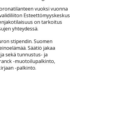
 koronatilanteen vuoksi vuonna
nvalidiliiton Esteettömyyskeskus
enjakotilaisuus on tarkoitus
sujen yhteydessä.
uron stipendin. Suomen
einoelämää. Säätiö jakaa
ja sekä tunnustus- ja
ranck -muotoilupalkinto,
rjaan -palkinto.