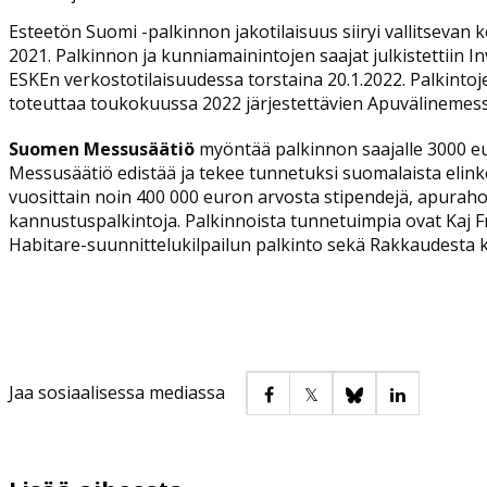
Esteetön Suomi -palkinnon jakotilaisuus siiryi vallitsevan
2021. Palkinnon ja kunniamainintojen saajat julkistettiin I
ESKEn verkostotilaisuudessa torstaina 20.1.2022. Palkintoj
toteuttaa toukokuussa 2022 järjestettävien Apuvälinemes
Suomen Messusäätiö
myöntää palkinnon saajalle 3000 e
Messusäätiö edistää ja tekee tunnetuksi suomalaista elink
vuosittain noin 400 000 euron arvosta stipendejä, apuraho
kannustuspalkintoja. Palkinnoista tunnetuimpia ovat Kaj F
Habitare-suunnittelukilpailun palkinto sekä Rakkaudesta ki
Jaa sosiaalisessa mediassa