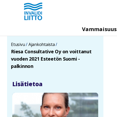
Hyppää
pääsisältöön
M
Vammaisuu
e
g
Etusivu
Ajankohtaista
a
Riesa Consultative Oy on voittanut
m
vuoden 2021 Esteetön Suomi -
e
palkinnon
n
u
Lisätietoa