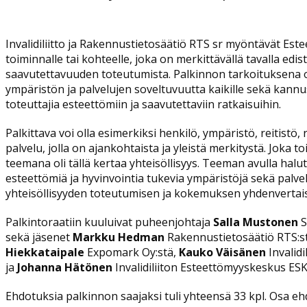
Invalidiliitto ja Rakennustietosäätiö RTS sr myöntävät Es
toiminnalle tai kohteelle, joka on merkittävällä tavalla edi
saavutettavuuden toteutumista. Palkinnon tarkoituksena 
ympäristön ja palvelujen soveltuvuutta kaikille sekä kannusta
toteuttajia esteettömiin ja saavutettaviin ratkaisuihin.
Palkittava voi olla esimerkiksi henkilö, ympäristö, reitistö,
palvelu, jolla on ajankohtaista ja yleistä merkitystä. Joka 
teemana oli tällä kertaa yhteisöllisyys. Teeman avulla halutt
esteettömiä ja hyvinvointia tukevia ympäristöjä sekä palvel
yhteisöllisyyden toteutumisen ja kokemuksen yhdenvertai
Palkintoraatiin kuuluivat puheenjohtaja
Salla Mustonen
S
sekä jäsenet
Markku Hedman
Rakennustietosäätiö RTS:s
Hiekkataipale
Expomark Oy:stä,
Kauko Väisänen
Invalidi
ja
Johanna Hätönen
Invalidiliiton Esteettömyyskeskus ESK
Ehdotuksia palkinnon saajaksi tuli yhteensä 33 kpl. Osa eh