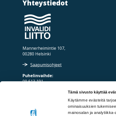
Yhteystiedot
Mannerheimintie 107,
00280 Helsinki
Saapumisohjeet
Puhelinvaihde:
09 613 191
Sähköposti:
Tämä sivusto käyttää eväs
fpd@invalidiliitto.fi
Käytämme evästeitä tarjoa
ominaisuuksien tukemisee
mainosalan ja analytiikka-