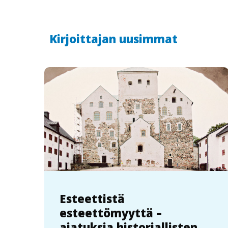
Kirjoittajan uusimmat
Esteettistä
esteettömyyttä –
ajatuksia historiallisten