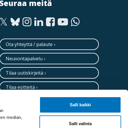
Seuraa meitä
Ota yhteyttä / palaute
Neuvontapalvelu
Tilaa uutiskirjeitä
Tilaa esitteitä
Salli kaikki
an
sen median,
Salli valinta