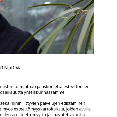
untijana.
misten toimintaan ja uskon että esteettömien
a osallisuutta yhteiskunnassamme.
kä niihin liittyvien palvelujen edistäminen
 myös esteettömyyskartoituksia, joiden avulla
luidensa esteettömyyttä ja saavutettavuutta.