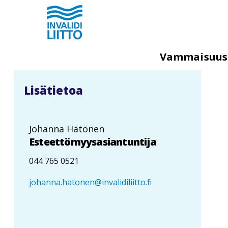
Hyppää
pääsisältöön
M
Vammaisuu
e
g
Lisätietoa
a
m
e
Johanna Hätönen
n
Esteettömyysasiantuntija
u
044 765 0521
johanna.hatonen@invalidiliitto.fi