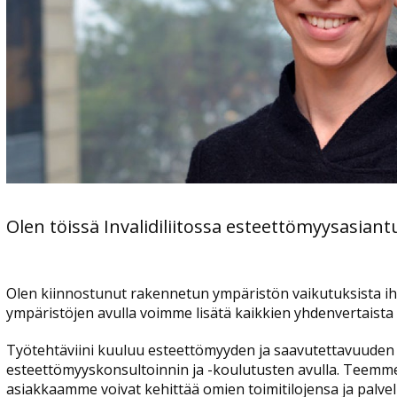
Olen töissä Invalidiliitossa esteettömyysasiant
Olen kiinnostunut rakennetun ympäristön vaikutuksista ih
ympäristöjen avulla voimme lisätä kaikkien yhdenvertaist
Työtehtäviini kuuluu esteettömyyden ja saavutettavuuden se
esteettömyyskonsultoinnin ja -koulutusten avulla. Teemme
asiakkaamme voivat kehittää omien toimitilojensa ja palve