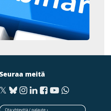
Seuraa meitä
Ota yhteyttä / palaute