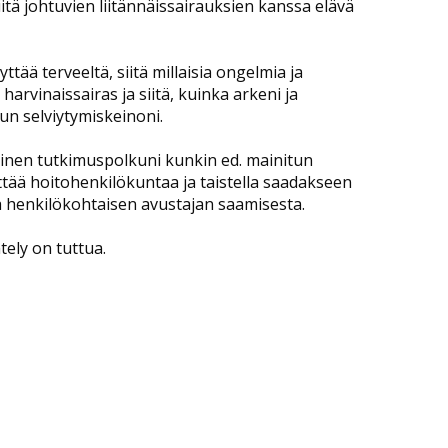
iitä johtuvien liitännäissairauksien kanssa elävä
tää terveeltä, siitä millaisia ongelmia ja
 harvinaissairas ja siitä, kuinka arkeni ja
un selviytymiskeinoni.
llainen tutkimuspolkuni kunkin ed. mainitun
yttää hoitohenkilökuntaa ja taistella saadakseen
ella henkilökohtaisen avustajan saamisesta.
ely on tuttua.