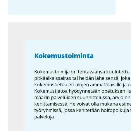
Kokemustoiminta
Kokemustoimija on tehtäväänsä koulutettu
pitkäaikaissairas tai heidän läheisensä, joka 
kokemustietoa eri alojen ammattilaisille ja op
Kokemustietoa hyödynnetään opetuksen lis
määrin palveluiden suunnittelussa, arvioinni
kehittämisessä. He voivat olla mukana esime
työryhmissä, jossa kehitetään hoitopolkuja 
palveluja.