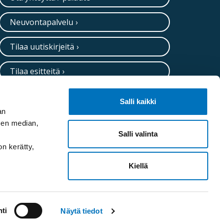
Neuvontapalvelu
Tilaa uutiskirjeitä
Tilaa esitteitä
Salli kaikki
an
sen median,
Salli valinta
on kerätty,
Kiellä
ti
Näytä tiedot