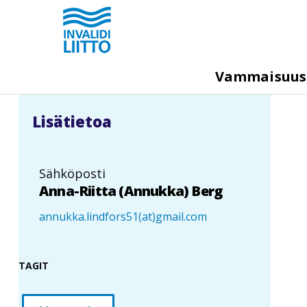
Hyppää
pääsisältöön
M
Vammaisuu
e
g
Lisätietoa
a
m
e
Sähköposti
n
Anna-Riitta (Annukka) Berg
u
annukka.lindfors51(at)gmail.com
TAGIT