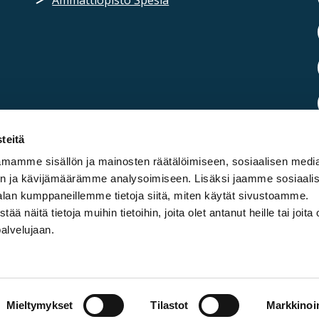
teitä
mamme sisällön ja mainosten räätälöimiseen, sosiaalisen medi
n ja kävijämäärämme analysoimiseen. Lisäksi jaamme sosiaali
alan kumppaneillemme tietoja siitä, miten käytät sivustoamme.
näitä tietoja muihin tietoihin, joita olet antanut heille tai joita 
palvelujaan.
Mieltymykset
Tilastot
Markkinoin
Tietosuojaselosteet