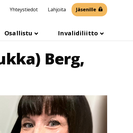
Yhteystiedot
Lahjoita
Jäsenille
Osallistu
Invalidiliitto
ukka) Berg,