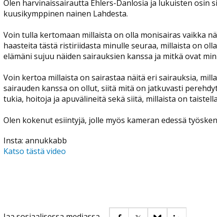
Olen harvinaissairautta Ehlers-Danlosia ja lukuisten osin s
kuusikymppinen nainen Lahdesta.
Voin tulla kertomaan millaista on olla monisairas vaikka näyt
haasteita tästä ristiriidasta minulle seuraa, millaista on olla
elämäni sujuu näiden sairauksien kanssa ja mitkä ovat min
Voin kertoa millaista on sairastaa näitä eri sairauksia, mi
sairauden kanssa on ollut, siitä mitä on jatkuvasti perehd
tukia, hoitoja ja apuvälineitä sekä siitä, millaista on taist
Olen kokenut esiintyjä, jolle myös kameran edessä työskent
Insta: annukkabb
Katso tästä video
Jaa sosiaalisessa mediassa