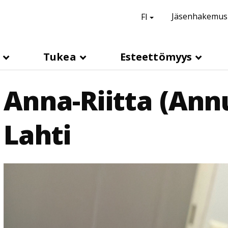
suomi,
Vaihda kieli
Jäsenhakemus
FI
H
e
a
s
Tukea
Esteettömyys
d
e
Anna-Riitta (Ann
r
l
Lahti
i
n
k
s