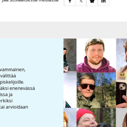
 vammainen,
välittää
iskelijoille.
äksi enenevässä
ssa ja
rkiksi
tai arvioidaan