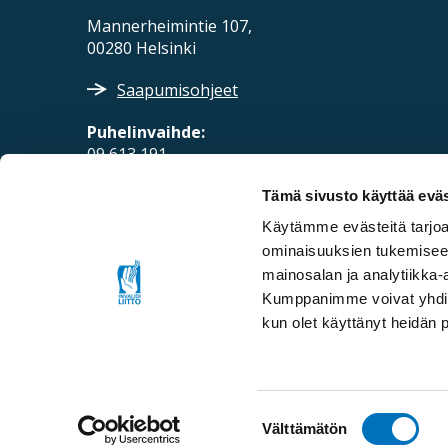
Mannerheimintie 107,
00280 Helsinki
Saapumisohjeet
Puhelinvaihde:
09 613 191
Sähköposti:
Tämä sivusto käyttää eväs
fpd@invalidiliitto.fi
Käytämme evästeitä tarjoa
ominaisuuksien tukemisee
mainosalan ja analytiikka-
Kumppanimme voivat yhdistää 
kun olet käyttänyt heidän 
Suostumuksen
Välttämätön
© Invalidiliitto ry
Saavutettavuusseloste
valinta