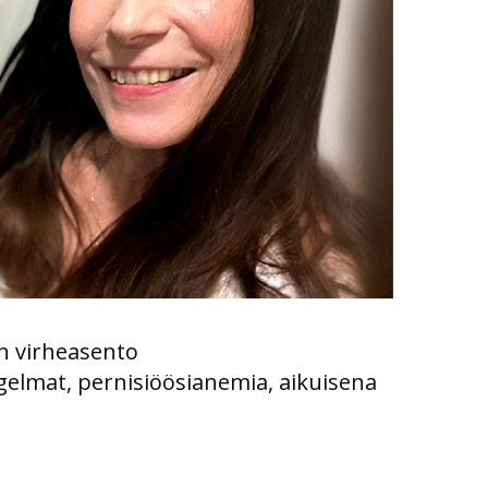
n virheasento
gelmat, pernisiöösianemia, aikuisena