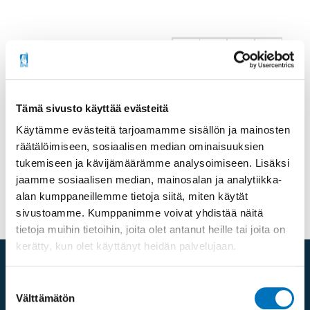
Jaa sosiaalisessa mediassa
Tämä sivusto käyttää evästeitä
Lisätietoa
Käytämme evästeitä tarjoamamme sisällön ja mainosten
räätälöimiseen, sosiaalisen median ominaisuuksien
jussi64(at)gmail.com
,
tukemiseen ja kävijämäärämme analysoimiseen. Lisäksi
puh. 050 3808038
jaamme sosiaalisen median, mainosalan ja analytiikka-
alan kumppaneillemme tietoja siitä, miten käytät
sivustoamme. Kumppanimme voivat yhdistää näitä
tietoja muihin tietoihin, joita olet antanut heille tai joita on
kerätty, kun olet käyttänyt heidän palvelujaan.
Suostumuksen
Välttämätön
valinta