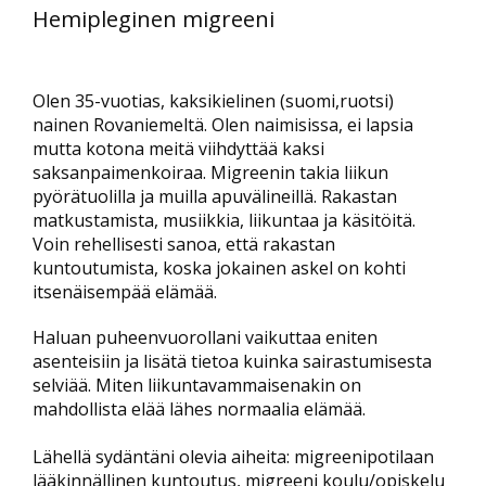
Hemipleginen migreeni
Olen 35-vuotias, kaksikielinen (suomi,ruotsi)
nainen Rovaniemeltä. Olen naimisissa, ei lapsia
mutta kotona meitä viihdyttää kaksi
saksanpaimenkoiraa. Migreenin takia liikun
pyörätuolilla ja muilla apuvälineillä. Rakastan
matkustamista, musiikkia, liikuntaa ja käsitöitä.
Voin rehellisesti sanoa, että rakastan
kuntoutumista, koska jokainen askel on kohti
itsenäisempää elämää.
Haluan puheenvuorollani vaikuttaa eniten
asenteisiin ja lisätä tietoa kuinka sairastumisesta
selviää. Miten liikuntavammaisenakin on
mahdollista elää lähes normaalia elämää.
Lähellä sydäntäni olevia aiheita: migreenipotilaan
lääkinnällinen kuntoutus, migreeni koulu/opiskelu