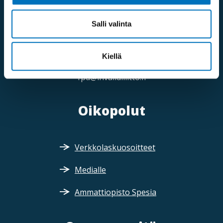
Saapumisohjeet
Salli valinta
Puhelinvaihde:
09 613 191
Kiellä
Sähköposti:
fpd@invalidiliitto.fi
Oikopolut
Verkkolaskuosoitteet
Medialle
Ammattiopisto Spesia