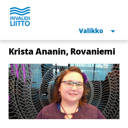
Avaa
Valikko
Hyppää
Krista Ananin, Rovaniemi
pääsisältöön