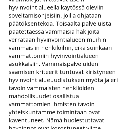
hyvinvointialueella käytössä oleviin
soveltamisohjeisiin, joilla ohjataan
päätöksentekoa. Toisaalta palveluista
päätettäessä vammaisia hakijoita
verrataan hyvinvointialueen muihin
vammaisiin henkilöihin, eikä suinkaan
vammattomiin hyvinvointialueen
asukkaisiin. Vammaispalveluiden
saamisen kriteerit tuntuvat kiristyneen
hyvinvointialueuudistuksen myötä ja eri
tavoin vammaisten henkilöiden
mahdollisuudet osallistua
vammattomien ihmisten tavoin
yhteiskuntamme toimintaan ovat
kaventuneet. Nämä huolestuttavat
havainnot ovat korostuneet viime