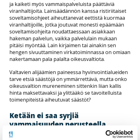
ja kaiketi myös vammaispalveluista päättäviä
viranhaltijoita. Lainsäädännön kanssa ristiriitaiset
soveltamisohjeet aiheuttanevat eettistä kuormaa
viranhaltijoille, jotka joutuvat monesti epäämään
soveltamisohjeita noudattaessaan asiakkaan
hakeman palvelun, vaikka palvelulain mukaan
pitäisi myöntää. Lain kirjaimen tai ainakin sen
hengen sivuuttaminen virkatoiminnassa on omiaan
nakertamaan pala palalta oikeusvaltiota.
Valtavien alijäämien paineessa hyvinvointialueiden
tarve etsiä säästöjä on ymmärrettävä, mutta onko
oikeusvaltion mureneminen sittenkin liian kallis
hinta maksettavaksi ja ylittääkö se tavoitelluista
toimenpiteistä aiheutuvat säästöt?
Ketään ei saa syrjiä
vammaisuuden perusteella
Yhdenvertaisuuslain mukaan syrjintä