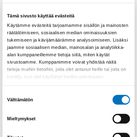
vammaisuuden perusteella on kiellettyä. Muitakin
syrjintäperusteita on, mutta
yhdenvertaisuusvaltuutetun viimeisimmän
Tämä sivusto käyttää evästeitä
vuosikertomuksen mukaan vammaisuuden
Käytämme evästeitä tarjoamamme sisällön ja mainosten
perusteella tapahtuvat yhteydenotot pitävät jälleen
räätälöimiseen, sosiaalisen median ominaisuuksien
kärkipaikkaa syrjintäperusteita koskevassa
tukemiseen ja kävijämäärämme analysoimiseen. Lisäksi
tilastossa. Yhdenvertaisuuslain tavoitteena on
jaamme sosiaalisen median, mainosalan ja analytiikka-
vammaisten ihmisten syrjivään kohteluun
alan kumppaneillemme tietoja siitä, miten käytät
puuttumalla taata heille yhdenvertaiset
sivustoamme. Kumppanimme voivat yhdistää näitä
mahdollisuudet elää ja toimia vammattomiin
ihmisiin nähden.
tietoja muihin tietoihin, joita olet antanut heille tai joita on
kerätty, kun olet käyttänyt heidän palvelujaan.
Vammaispalveluista päätettäessä
hyvinvointialueella pyritään kyseisen alueen
Suostumuksen
vammaisille asukkaille antamaan palvelut
Välttämätön
valinta
yhdenvertaisesti. Tällainen ajattelu voi johtaa
tilanteeseen, jossa hyvinvointialueen vammaiset
henkilöt ovat ehkä heidän saamiensa palveluiden
Mieltymykset
osalta keskenään yhdenvertaisessa asemassa,
mutta eivät ole vammattomien henkilöiden lailla
yhdenvertaisia. Yhdenvertaisuuslain hyvä tavoite