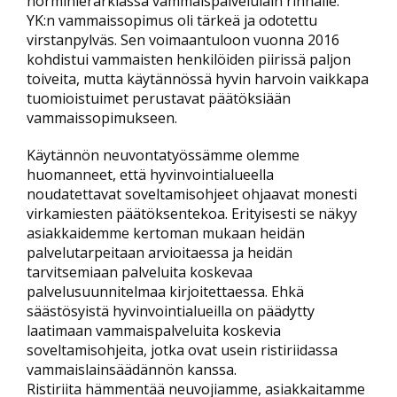
normihierarkiassa vammaispalvelulain rinnalle.
YK:n vammaissopimus oli tärkeä ja odotettu
virstanpylväs. Sen voimaantuloon vuonna 2016
kohdistui vammaisten henkilöiden piirissä paljon
toiveita, mutta käytännössä hyvin harvoin vaikkapa
tuomioistuimet perustavat päätöksiään
vammaissopimukseen.
Käytännön neuvontatyössämme olemme
huomanneet, että hyvinvointialueella
noudatettavat soveltamisohjeet ohjaavat monesti
virkamiesten päätöksentekoa. Erityisesti se näkyy
asiakkaidemme kertoman mukaan heidän
palvelutarpeitaan arvioitaessa ja heidän
tarvitsemiaan palveluita koskevaa
palvelusuunnitelmaa kirjoitettaessa. Ehkä
säästösyistä hyvinvointialueilla on päädytty
laatimaan vammaispalveluita koskevia
soveltamisohjeita, jotka ovat usein ristiriidassa
vammaislainsäädännön kanssa.
Ristiriita hämmentää neuvojiamme, asiakkaitamme