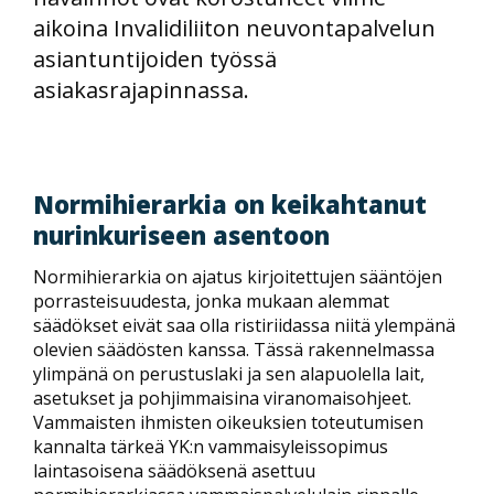
aikoina Invalidiliiton neuvontapalvelun
asiantuntijoiden työssä
asiakasrajapinnassa.
Normihierarkia on keikahtanut
nurinkuriseen asentoon
Normihierarkia on ajatus kirjoitettujen sääntöjen
porrasteisuudesta, jonka mukaan alemmat
säädökset eivät saa olla ristiriidassa niitä ylempänä
olevien säädösten kanssa. Tässä rakennelmassa
ylimpänä on perustuslaki ja sen alapuolella lait,
asetukset ja pohjimmaisina viranomaisohjeet.
Vammaisten ihmisten oikeuksien toteutumisen
kannalta tärkeä YK:n vammaisyleissopimus
laintasoisena säädöksenä asettuu