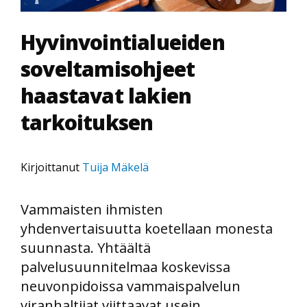
Hyvinvointialueiden
soveltamisohjeet
haastavat lakien
tarkoituksen
Kirjoittanut
Tuija Mäkelä
Vammaisten ihmisten
yhdenvertaisuutta koetellaan monesta
suunnasta. Yhtäältä
palvelusuunnitelmaa koskevissa
neuvonpidoissa vammaispalvelun
viranhaltijat viittaavat usein