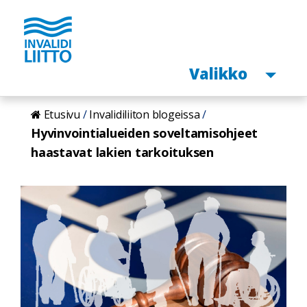
Avaa
Valikko
Hyppää
Etusivu
Invalidiliiton blogeissa
pääsisältöön
Hyvinvointialueiden soveltamisohjeet
haastavat lakien tarkoituksen
Hero
image