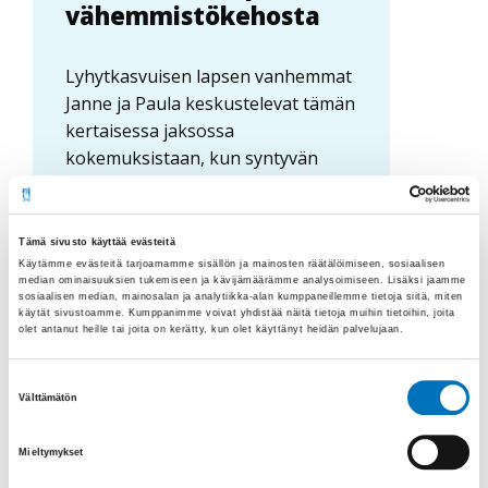
vähemmistökehosta
Lyhytkasvuisen lapsen vanhemmat
Janne ja Paula keskustelevat tämän
kertaisessa jaksossa
kokemuksistaan, kun syntyvän
lapsen diagnoosi tulee yllätyksen...
Tämä sivusto käyttää evästeitä
Käytämme evästeitä tarjoamamme sisällön ja mainosten räätälöimiseen, sosiaalisen
median ominaisuuksien tukemiseen ja kävijämäärämme analysoimiseen. Lisäksi jaamme
sosiaalisen median, mainosalan ja analytiikka-alan kumppaneillemme tietoja siitä, miten
käytät sivustoamme. Kumppanimme voivat yhdistää näitä tietoja muihin tietoihin, joita
olet antanut heille tai joita on kerätty, kun olet käyttänyt heidän palvelujaan.
Suostumuksen
Välttämätön
valinta
Mieltymykset