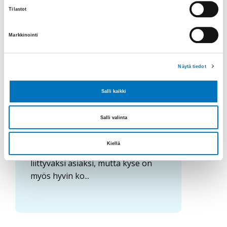
Tilastot
24.04.2026
Kelaa vähän -podcast
Markkinointi
Kelaa vähän -podcast,
jakso 9: Arjen
Näytä tiedot
turvallisuus ja
Salli kaikki
varautuminen
Salli valinta
Turvallisuus ja varautuminen
mielletään helposti viranomaisten
Kiellä
vastuulla olevaksi, suuriin kriiseihin
liittyväksi asiaksi, mutta kyse on
myös hyvin ko...