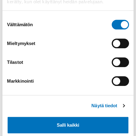
kerätty, kun olet käyttänyt heidän palvelujaan.
asiakasmaksut
Suostumuksen
Tässä webinaarissa kerrotaan
Välttämätön
valinta
sosiaali- ja terveyspalveluiden
asiakasmaksuista ja
Mieltymykset
mahdollisuuksista anoa maksujen
alentamista tai poistoa. Puhujina
Inv...
Tilastot
Markkinointi
Näytä tiedot
Salli kaikki