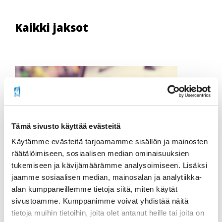
Kaikki jaksot
Tämä sivusto käyttää evästeitä
Käytämme evästeitä tarjoamamme sisällön ja mainosten
räätälöimiseen, sosiaalisen median ominaisuuksien
tukemiseen ja kävijämäärämme analysoimiseen. Lisäksi
26.02.2025
Webinaarit: Sosiaaliturva ja kuntoutus
jaamme sosiaalisen median, mainosalan ja analytiikka-
alan kumppaneillemme tietoja siitä, miten käytät
sivustoamme. Kumppanimme voivat yhdistää näitä
Sosiaali- ja
tietoja muihin tietoihin, joita olet antanut heille tai joita on
terveyspalveluiden