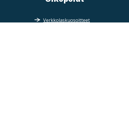
Verkkolaskuosoitteet
Medialle
Ammattiopisto Spesia
Seuraa meitä
Ota yhteyttä / palaute
Neuvontapalvelu