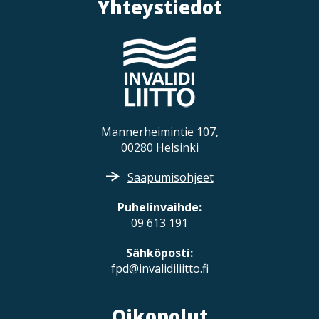
Yhteystiedot
Mannerheimintie 107,
00280 Helsinki
Saapumisohjeet
Puhelinvaihde:
09 613 191
Sähköposti:
fpd@invalidiliitto.fi
Oikopolut