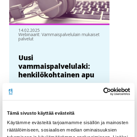
14.02.2025
Webinaarit: Vammaispalvelulain mukaiset
palvelut
Uusi
vammaispalvelulaki:
henkilökohtainen apu
Tässä webinaarisarjan jaksossa
käsitellään henkilökohtaisen avun
palvelukokonaisuutta osana uuden
Tämä sivusto käyttää evästeitä
vammaispalvelulain
itsemääräämisoikeutta ja osallisu...
Käytämme evästeitä tarjoamamme sisällön ja mainosten
räätälöimiseen, sosiaalisen median ominaisuuksien