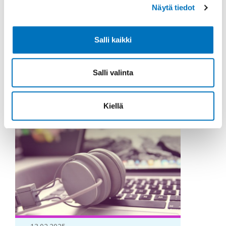
Tässä webinaarisarjan jaksossa
Näytä tiedot
käsitellään asumisen tuen
palvelukokonaisuutta osana uuden
Salli kaikki
vammaispalvelulain
itsemääräämisoikeutta ja
osallisuutta tuk...
Salli valinta
Kiellä