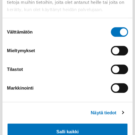
tietoja muihin tietoihin, joita olet antanut heille tai joita on
Lisätietoja: dosentti, tutkimusjohtaja Sinikka
kerätty, kun olet käyttänyt heidän palvelujaan.
Hiekkala,
Invalidiliitto,
etunimi.sukunimi@invalidiliitto.fi
Suostumuksen
Päivitetty 26.3.2024
Välttämätön
valinta
Mieltymykset
Tilastot
Jaa sosiaalisessa mediassa
Markkinointi
Lisätietoa
Näytä tiedot
Salli kaikki