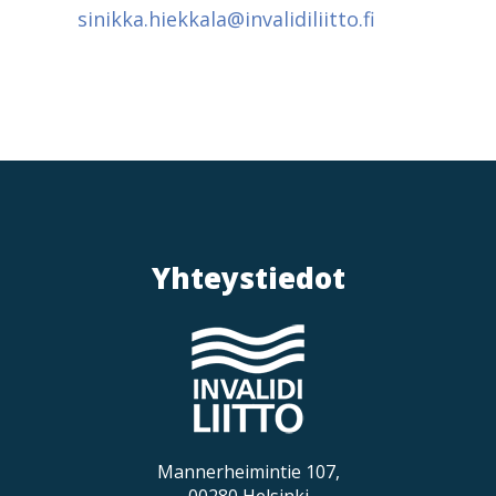
sinikka.hiekkala@invalidiliitto.fi
Yhteystiedot
Mannerheimintie 107,
00280 Helsinki