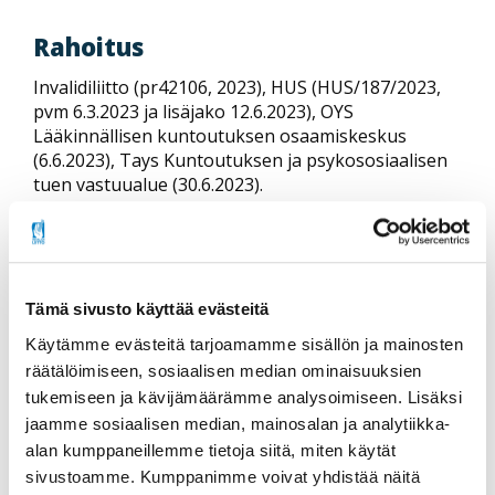
Rahoitus
Invalidiliitto (pr42106, 2023), HUS (HUS/187/2023,
pvm 6.3.2023 ja lisäjako 12.6.2023), OYS
Lääkinnällisen kuntoutuksen osaamiskeskus
(6.6.2023), Tays Kuntoutuksen ja psykososiaalisen
tuen vastuualue (30.6.2023).
Toteutusaika
2023–2026
Tämä sivusto käyttää evästeitä
Tuotokset
Käytämme evästeitä tarjoamamme sisällön ja mainosten
räätälöimiseen, sosiaalisen median ominaisuuksien
Selkäydinvammaisten elämää tutkitaan
tukemiseen ja kävijämäärämme analysoimiseen. Lisäksi
maailmanlaajuisesti. Teksti Tapio Rusanen. IT-lehti
jaamme sosiaalisen median, mainosalan ja analytiikka-
6/2023.
alan kumppaneillemme tietoja siitä, miten käytät
Käynnissä aineiston keruu.
sivustoamme. Kumppanimme voivat yhdistää näitä