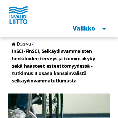
Avaa
Valikko
Hyppää
Etusivu
pääsisältöön
InSCI-FinSCI, Selkäydinvammaisten
henkilöiden terveys ja toimintakyky
sekä haasteet esteettömyydessä -
tutkimus II osana kansainvälistä
selkäydinvammatutkimusta