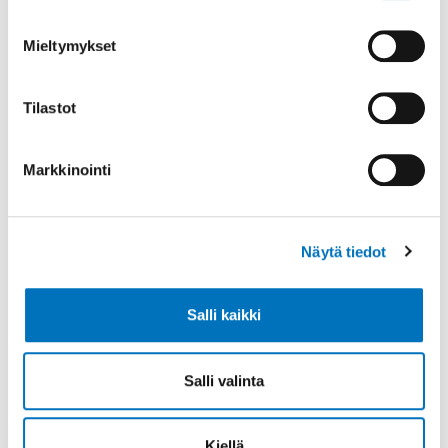
tueksi
Mieltymykset
Hallituksen toiminnan tueksi on käytössä
tulevaisuudessa näiden nettisivujen
Tilastot
yhteydessä olevat palvelut.
Markkinointi
Lue lisää
Näytä tiedot
Salli kaikki
Salli valinta
Kiellä