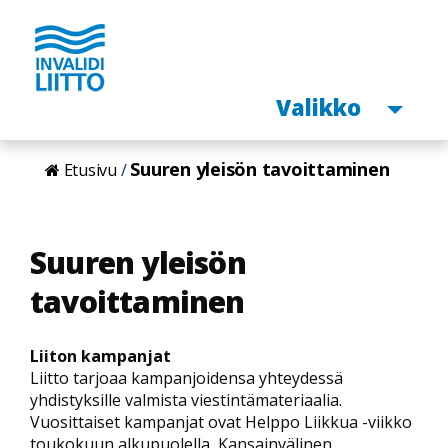
Avaa
Valikko
Hyppää
Suuren yleisön tavoittaminen
Etusivu
pääsisältöön
Suuren yleisön
tavoittaminen
Liiton kampanjat
Liitto tarjoaa kampanjoidensa yhteydessä
yhdistyksille valmista viestintämateriaalia.
Vuosittaiset kampanjat ovat Helppo Liikkua -viikko
toukokuun alkupuolella, Kansainvälinen