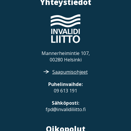
Yhteystiedot
Mannerheimintie 107,
00280 Helsinki
Saapumisohjeet
Puhelinvaihde:
09 613 191
Sähköposti:
fpd@invalidiliitto.fi
Oikopolut