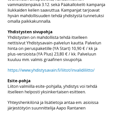
vammaistenpäivä 3.12. sekä Pääkallokelit-kampanja
liukkaiden kelien saavuttua. Kampanjat tarjoavat
hyvän mahdollisuuden tehdä yhdistystä tunnetuksi
omalla paikkakunnalla.
Yhdistysten sivupohja
Yhdistysten on mahdollista tehdä itselleen
nettisivut Yhdistysavain-palvelun kautta. Palvelun
hinta on peruspaketille (YA Start) 10,90 € / kk ja
plus-versioista (YA Plus) 23,80 € / kk. Palveluun
kuuluu mm. valmis graafinen sivupohja.
https://www.yhdistysavain.fi/liitot/invalidiliitto/
Esite-pohja
Liiton valmiilla esite-pohjalla, yhdistys voi tehdä
itselleen helposti yksinkertaisen esitteen.
Yhteyshenkilönä ja lisätietoja antaa em. asioissa
järjestötyön suunnittelija Aapo Rantanen