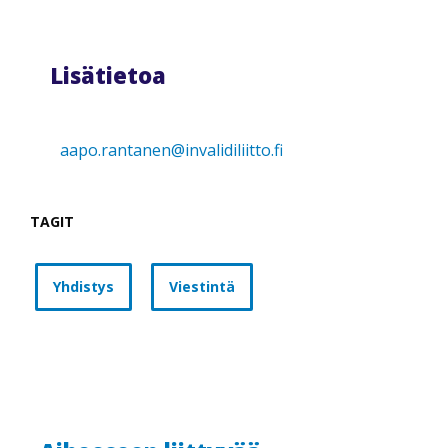
Lisätietoa
aapo.rantanen@invalidiliitto.fi
TAGIT
Yhdistys
Viestintä