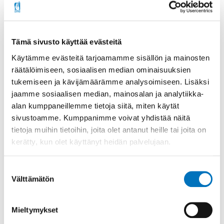
Henkilökohtaiselle avustajalle tarjoamme
majoituksen samassa huoneessa ja ohjelman
mukaiset ruokailut.
Tämä sivusto käyttää evästeitä
Käytämme evästeitä tarjoamamme sisällön ja mainosten
räätälöimiseen, sosiaalisen median ominaisuuksien
tukemiseen ja kävijämäärämme analysoimiseen. Lisäksi
jaamme sosiaalisen median, mainosalan ja analytiikka-
Jaa sosiaalisessa mediassa
alan kumppaneillemme tietoja siitä, miten käytät
sivustoamme. Kumppanimme voivat yhdistää näitä
tietoja muihin tietoihin, joita olet antanut heille tai joita on
Tapahtuma
kerätty, kun olet käyttänyt heidän palvelujaan.
18.9.2026
Suostumuksen
Välttämätön
valinta
Alkaa:
18.9.2026 - 17:00
Päättyy:
20.9.2026 - 13:00
Mieltymykset
Oulu