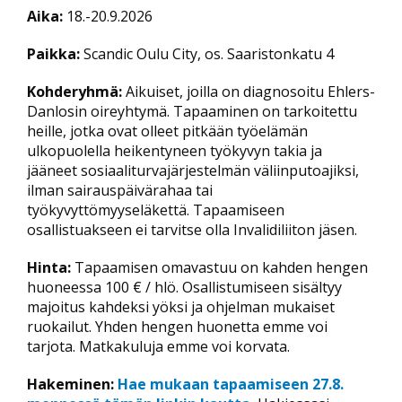
Aika:
18.-20.9.2026
Paikka:
Scandic Oulu City, os. Saaristonkatu 4
Kohderyhmä:
Aikuiset, joilla on diagnosoitu Ehlers-
Danlosin oireyhtymä. Tapaaminen on tarkoitettu
heille, jotka ovat olleet pitkään työelämän
ulkopuolella heikentyneen työkyvyn takia ja
jääneet sosiaaliturvajärjestelmän väliinputoajiksi,
ilman sairauspäivärahaa tai
työkyvyttömyyseläkettä. Tapaamiseen
osallistuakseen ei tarvitse olla Invalidiliiton jäsen.
Hinta:
Tapaamisen omavastuu on kahden hengen
huoneessa 100 € / hlö. Osallistumiseen sisältyy
majoitus kahdeksi yöksi ja ohjelman mukaiset
ruokailut. Yhden hengen huonetta emme voi
tarjota. Matkakuluja emme voi korvata.
Hakeminen:
Hae mukaan tapaamiseen 27.8.