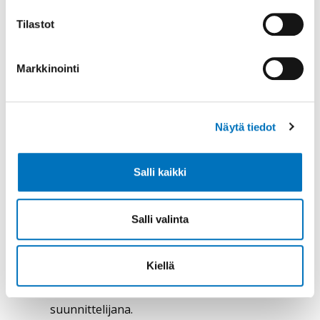
Tilastot
Lisätietoa
Markkinointi
Näytä tiedot
Salli kaikki
Salli valinta
Suunnittelija
Jenni Kuusela
Kiellä
Toimin Invalidiliiton harvinaistoiminnan
suunnittelijana.