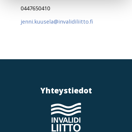
0447650410
jenni.kuusela@invalidiliitto.fi
Yhteystiedot