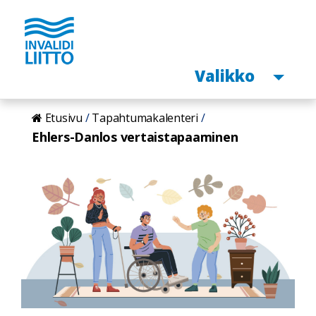
Avaa
Valikko
Hyppää
Etusivu
Tapahtumakalenteri
pääsisältöön
Ehlers-Danlos vertaistapaaminen