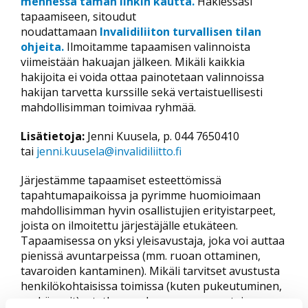
mennessä tämän linkin kautta.
Hakiessasi
tapaamiseen, sitoudut
noudattamaan
Invalidiliiton turvallisen tilan
ohjeita.
Ilmoitamme tapaamisen valinnoista
viimeistään hakuajan jälkeen. Mikäli kaikkia
hakijoita ei voida ottaa painotetaan valinnoissa
hakijan tarvetta kurssille sekä vertaistuellisesti
mahdollisimman toimivaa ryhmää.
Lisätietoja:
Jenni Kuusela, p. 044 7650410
tai
jenni.kuusela@invalidiliitto.fi
Järjestämme tapaamiset esteettömissä
tapahtumapaikoissa ja pyrimme huomioimaan
mahdollisimman hyvin osallistujien erityistarpeet,
joista on ilmoitettu järjestäjälle etukäteen.
Tapaamisessa on yksi yleisavustaja, joka voi auttaa
pienissä avuntarpeissa (mm. ruoan ottaminen,
tavaroiden kantaminen). Mikäli tarvitset avustusta
henkilökohtaisissa toimissa (kuten pukeutuminen,
wc-käynnit), otathan mukaan oman avustajan.