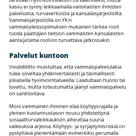
tarvitaan hyvinvointivaltion turvaamiseksi, mutta
kasvu ei synny leikkaamalla vammaisten ihmisten
palveluista, turvaverkoista ja kansalaisjärjestöiltä.
Vammaisjärjestöillä on YK:n
vammaisyleissopimuksen mukainen tärkeä rooli
tuoda päättäjien tietoon vammaisten kansalaisten
ääntä ja tämä rooli on turvattava jatkossakin.
Palvelut kuntoon
Invalidiliitto muistuttaa, että vammaispalvelulakia
tulee soveltaa yhdenvertaisesti ja täsmällisesti
jokaisella hyvinvointialueella. Laadultaan huono tai
luvattu, mutta toteutumatta jäänyt vammaispalvelu
on sanktioitava.
Moni vammainen ihminen elää köyhyysrajalla ja
yleinen kustannustason nousu yhdistettynä
sosiaaliturvaleikkauksiin aiheuttaa suuria
vaikeuksia arjessa. Köyhyys- ja syrjäytymisriskiä on
pystyttävä pienentämään esimerkiksi perumalla