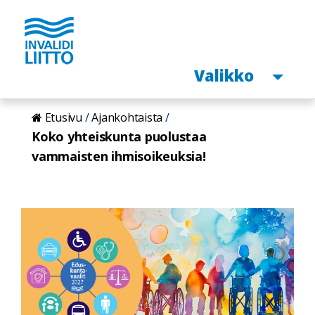
Avaa
Valikko
Hyppää
Etusivu
Ajankohtaista
pääsisältöön
Koko yhteiskunta puolustaa
vammaisten ihmisoikeuksia!