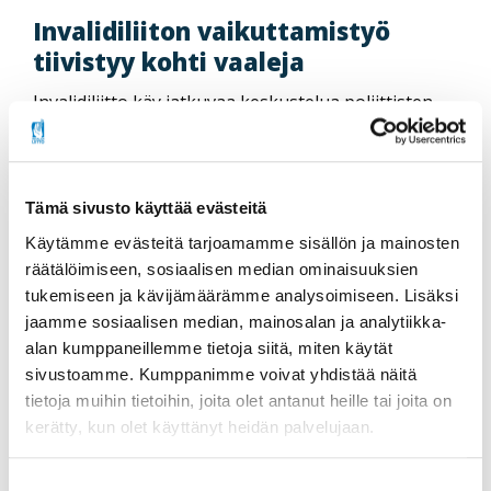
Invalidiliiton vaikuttamistyö
tiivistyy kohti vaaleja
Invalidiliitto käy jatkuvaa keskustelua poliittisten
puolueiden kanssa vammaisnäkökulman
sisällyttämiseksi puolueiden ohjelmiin. Lisäksi liitto
pyrkii nostamaan ydinviestejään julkiseen
keskusteluun esimerkiksi parhaillaan käynnissä
Tämä sivusto käyttää evästeitä
olevan
”Yhdenvertaistako?” -kampanjan
avulla.
Käytämme evästeitä tarjoamamme sisällön ja mainosten
Jatkuva vuoropuhelu päättäjien kanssa niin
valtakunnallisesti kuin alueillakin lisää
räätälöimiseen, sosiaalisen median ominaisuuksien
mahdollisuutta saada liiton viesti kuuluviin.
tukemiseen ja kävijämäärämme analysoimiseen. Lisäksi
jaamme sosiaalisen median, mainosalan ja analytiikka-
Eduskuntavaalien lähestyessä vaikuttamistyö
alan kumppaneillemme tietoja siitä, miten käytät
tiivistyy puolueiden ja ehdokkaiden suuntaan.
sivustoamme. Kumppanimme voivat yhdistää näitä
Hallitusohjelma-aihioita valmistelevia puolueiden
tietoja muihin tietoihin, joita olet antanut heille tai joita on
kirjureita kontaktoidaan luonnollisesti myös.
kerätty, kun olet käyttänyt heidän palvelujaan.
Median rooli aiheiden esiin nostamisessa on tärkeä
ja vaalikoneiden kysymykset ohjaavat ainakin
jossain määrin keskustelua. Liitto pyrkii tälläkin
Suostumuksen