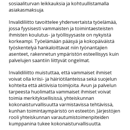
sosiaaliturvan leikkauksia ja kohtuullistamalla
asiakasmaksuja.
Invalidiliitto tavoittelee yhdenvertaista työelämää,
jossa fyysisesti vammaisten ja toimintaesteisten
ihmisten koulutus- ja työllisyysaste on nykyistä
korkeampi. Työelämään pääsyä ja kokopäiväistä
työskentelyä hankaloittavat niin työnantajien
asenteet, rakennetun ympäristön esteellisyys kuin
palvelujen saantiin liittyvät ongelmat.
Invalidiliitto muistuttaa, että vammaiset ihmiset
voivat olla kriisi- ja häiriötilanteissa sekä suojelun
kohteita että aktiivisia toimijoita. Avun ja palvelun
tarpeesta huolimatta vammaiset ihmiset voivat
toimia merkityksellisissä, yhteiskunnan
kokonaisturvallisuutta varmistavissa tehtävissä,
kunhan toimintaympäristö on esteetön. Järjestöjen
rooli yhteiskunnan varautumistoimenpiteiden
kumppanina tukee kokonaisturvallisuutta.