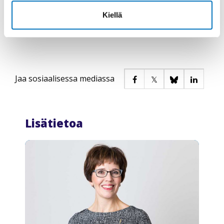
Eduskuntavaalit järjestetään 18.4.2027.
Kiellä
Jaa sosiaalisessa mediassa
Lisätietoa