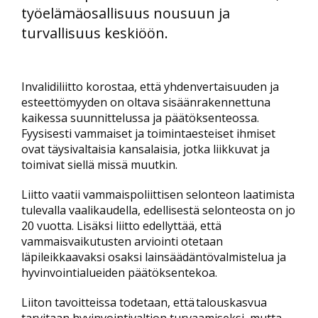
työelämäosallisuus nousuun ja
turvallisuus keskiöön.
Invalidiliitto korostaa, että yhdenvertaisuuden ja
esteettömyyden on oltava sisäänrakennettuna
kaikessa suunnittelussa ja päätöksenteossa.
Fyysisesti vammaiset ja toimintaesteiset ihmiset
ovat täysivaltaisia kansalaisia, jotka liikkuvat ja
toimivat siellä missä muutkin.
Liitto vaatii vammaispoliittisen selonteon laatimista
tulevalla vaalikaudella, edellisestä selonteosta on jo
20 vuotta. Lisäksi liitto edellyttää, että
vammaisvaikutusten arviointi otetaan
läpileikkaavaksi osaksi lainsäädäntövalmistelua ja
hyvinvointialueiden päätöksentekoa.
Liiton tavoitteissa todetaan, että talouskasvua