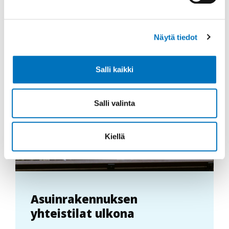
Jaa sosiaalisessa mediassa
Näytä tiedot
Lisää aiheesta
Salli kaikki
Salli valinta
Kiellä
Asuinrakennuksen
yhteistilat ulkona