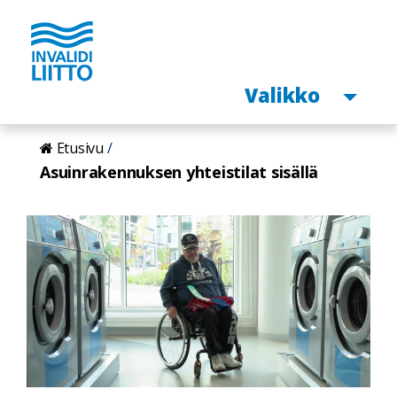
Avaa
Valikko
Hyppää
Etusivu
pääsisältöön
Asuinrakennuksen yhteistilat sisällä