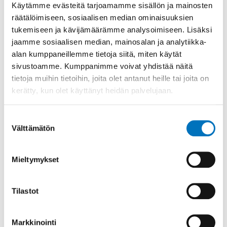
Käytämme evästeitä tarjoamamme sisällön ja mainosten
räätälöimiseen, sosiaalisen median ominaisuuksien
tukemiseen ja kävijämäärämme analysoimiseen. Lisäksi
jaamme sosiaalisen median, mainosalan ja analytiikka-
alan kumppaneillemme tietoja siitä, miten käytät
sivustoamme. Kumppanimme voivat yhdistää näitä
tietoja muihin tietoihin, joita olet antanut heille tai joita on
kerätty, kun olet käyttänyt heidän palvelujaan.
Suostumuksen
Välttämätön
valinta
Takaisin ESKEn videot sivulle.
Mieltymykset
Tilastot
Markkinointi