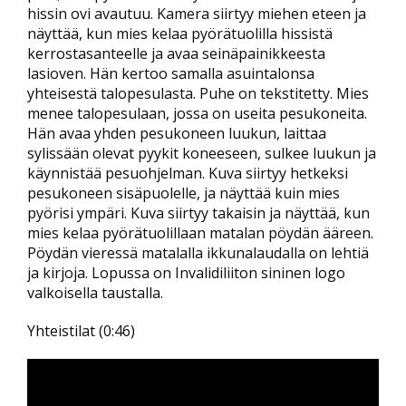
hissin ovi avautuu. Kamera siirtyy miehen eteen ja
näyttää, kun mies kelaa pyörätuolilla hissistä
kerrostasanteelle ja avaa seinäpainikkeesta
lasioven. Hän kertoo samalla asuintalonsa
yhteisestä talopesulasta. Puhe on tekstitetty. Mies
menee talopesulaan, jossa on useita pesukoneita.
Hän avaa yhden pesukoneen luukun, laittaa
sylissään olevat pyykit koneeseen, sulkee luukun ja
käynnistää pesuohjelman. Kuva siirtyy hetkeksi
pesukoneen sisäpuolelle, ja näyttää kuin mies
pyörisi ympäri. Kuva siirtyy takaisin ja näyttää, kun
mies kelaa pyörätuolillaan matalan pöydän ääreen.
Pöydän vieressä matalalla ikkunalaudalla on lehtiä
ja kirjoja. Lopussa on Invalidiliiton sininen logo
valkoisella taustalla.
Yhteistilat (0:46)