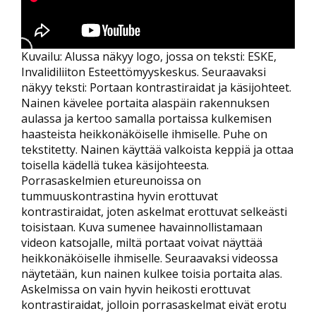
Kuvailu: Alussa näkyy logo, jossa on teksti: ESKE,
Invalidiliiton Esteettömyyskeskus. Seuraavaksi
näkyy teksti: Portaan kontrastiraidat ja käsijohteet.
Nainen kävelee portaita alaspäin rakennuksen
aulassa ja kertoo samalla portaissa kulkemisen
haasteista heikkonäköiselle ihmiselle. Puhe on
tekstitetty. Nainen käyttää valkoista keppiä ja ottaa
toisella kädellä tukea käsijohteesta.
Porrasaskelmien etureunoissa on
tummuuskontrastina hyvin erottuvat
kontrastiraidat, joten askelmat erottuvat selkeästi
toisistaan. Kuva sumenee havainnollistamaan
videon katsojalle, miltä portaat voivat näyttää
heikkonäköiselle ihmiselle. Seuraavaksi videossa
näytetään, kun nainen kulkee toisia portaita alas.
Askelmissa on vain hyvin heikosti erottuvat
kontrastiraidat, jolloin porrasaskelmat eivät erotu