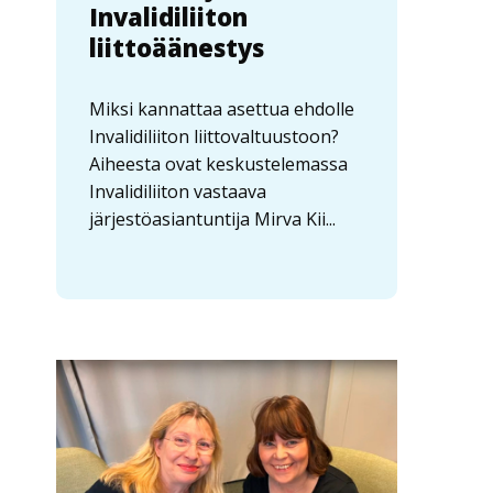
Invalidiliiton
liittoäänestys
Miksi kannattaa asettua ehdolle
Invalidiliiton liittovaltuustoon?
Aiheesta ovat keskustelemassa
Invalidiliiton vastaava
järjestöasiantuntija Mirva Kii...