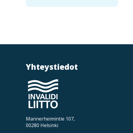
S
i
v
Yhteystiedot
u
t
u
Mannerheimintie 107,
00280 Helsinki