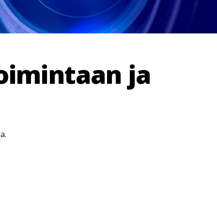
toimintaan ja
a.