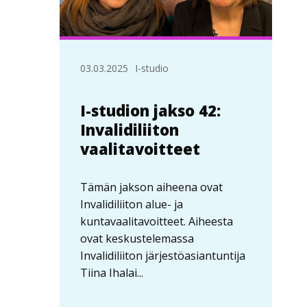
03.03.2025
I-studio
I-studion jakso 42:
Invalidiliiton
vaalitavoitteet
Tämän jakson aiheena ovat
Invalidiliiton alue- ja
kuntavaalitavoitteet. Aiheesta
ovat keskustelemassa
Invalidiliiton järjestöasiantuntija
Tiina Ihalai...