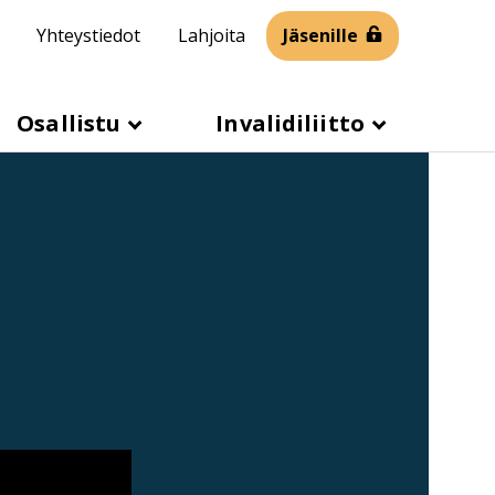
Yhteystiedot
Lahjoita
Jäsenille
Osallistu
Invalidiliitto