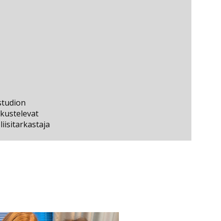
-studion
skustelevat
liisitarkastaja