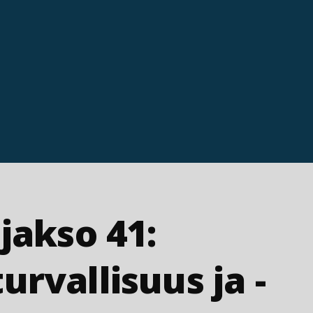
 jakso 41:
urvallisuus ja -