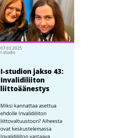
07.03.2025
I-studio
I-studion jakso 43:
Invalidiliiton
liittoäänestys
Miksi kannattaa asettua
ehdolle Invalidiliiton
liittovaltuustoon? Aiheesta
ovat keskustelemassa
Invalidiliiton vastaava