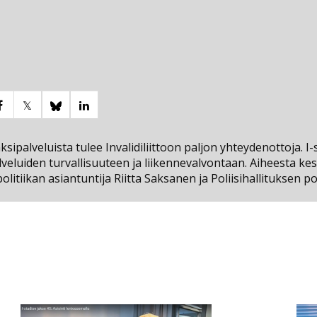
ksipalveluista tulee Invalidiliittoon paljon yhteydenottoja. I
lveluiden turvallisuuteen ja liikennevalvontaan. Aiheesta ke
spolitiikan asiantuntija Riitta Saksanen ja Poliisihallituksen po