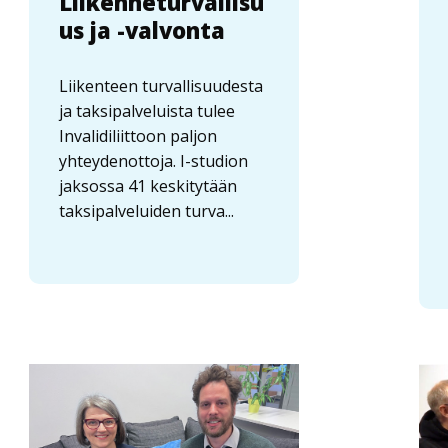
Liikenneturvallisu
us ja -valvonta
Liikenteen turvallisuudesta
ja taksipalveluista tulee
Invalidiliittoon paljon
yhteydenottoja. I-studion
jaksossa 41 keskitytään
taksipalveluiden turva...