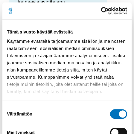
kaipaavia asioita apu...
Tämä sivusto käyttää evästeitä
Käytämme evästeitä tarjoamamme sisällön ja mainosten
räätälöimiseen, sosiaalisen median ominaisuuksien
tukemiseen ja kävijämäärämme analysoimiseen. Lisäksi
jaamme sosiaalisen median, mainosalan ja analytiikka-
alan kumppaneillemme tietoja siitä, miten käytät
sivustoamme. Kumppanimme voivat yhdistää näitä
tietoja muihin tietoihin, joita olet antanut heille tai joita on
kerätty, kun olet käyttänyt heidän palvelujaan.
23.04.2024
I-studio
Suostumuksen
Välttämätön
I-studion jakso 38:
valinta
Osallisuusbarometri
Mieltymykset