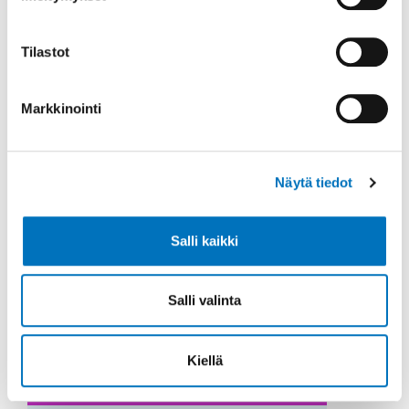
Viime vuonna ensimmäistä kertaa
toteutettu Invalidiliiton
Tilastot
osallisuusbarometri selvittää
osallisuuden kokemuksen
Markkinointi
yhteyksiä koettuun hyvinvointiin,
terv...
Näytä tiedot
Salli kaikki
Salli valinta
Kiellä