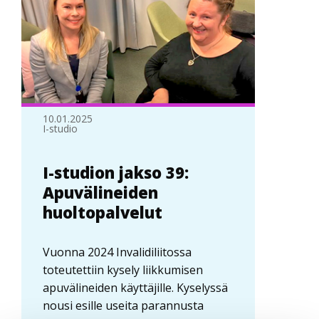
10.01.2025
I-studio
I-studion jakso 39:
Apuvälineiden
huoltopalvelut
Vuonna 2024 Invalidiliitossa
toteutettiin kysely liikkumisen
apuvälineiden käyttäjille. Kyselyssä
nousi esille useita parannusta