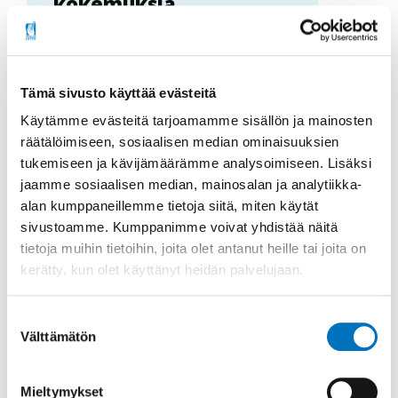
kokemuksia
vammaispalvelulain
mukaisesta
kuljetuspalvelusta
Tämä sivusto käyttää evästeitä
Käytämme evästeitä tarjoamamme sisällön ja mainosten
Miten vammaispalvelulain mukaiset
räätälöimiseen, sosiaalisen median ominaisuuksien
kuljetuspalvelut toimivat
tukemiseen ja kävijämäärämme analysoimiseen. Lisäksi
käytännössä ja millaisia
jaamme sosiaalisen median, mainosalan ja analytiikka-
kokemuksia käyttäjillä on?
alan kumppaneillemme tietoja siitä, miten käytät
sivustoamme. Kumppanimme voivat yhdistää näitä
tietoja muihin tietoihin, joita olet antanut heille tai joita on
kerätty, kun olet käyttänyt heidän palvelujaan.
Suostumuksen
Välttämätön
valinta
Mieltymykset