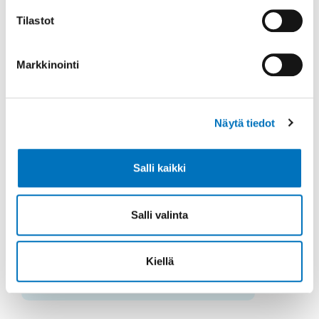
17.06.2026
Tilastot
Invalidiliiton
Markkinointi
osallisuusbarometrin
raportin
julkaisuwebinaari
Näytä tiedot
Webinaarissa esitellään
Salli kaikki
Invalidiliiton osallisuusbarometrin
uusimman raportin keskeiset
tulokset ja nostot, lisätään
Salli valinta
ymmärrystä fyysisesti vammaisten
...
Kiellä