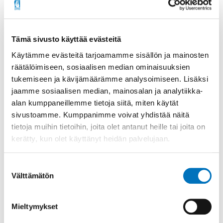
mukaisesta
kuljetuspalvelusta
Tämä sivusto käyttää evästeitä
Miten vammaispalvelulain mukaiset
kuljetuspalvelut toimivat
Käytämme evästeitä tarjoamamme sisällön ja mainosten
räätälöimiseen, sosiaalisen median ominaisuuksien
käytännössä ja millaisia
tukemiseen ja kävijämäärämme analysoimiseen. Lisäksi
kokemuksia käyttäjillä on?
jaamme sosiaalisen median, mainosalan ja analytiikka-
alan kumppaneillemme tietoja siitä, miten käytät
sivustoamme. Kumppanimme voivat yhdistää näitä
tietoja muihin tietoihin, joita olet antanut heille tai joita on
kerätty, kun olet käyttänyt heidän palvelujaan.
Suostumuksen
Välttämätön
valinta
Mieltymykset