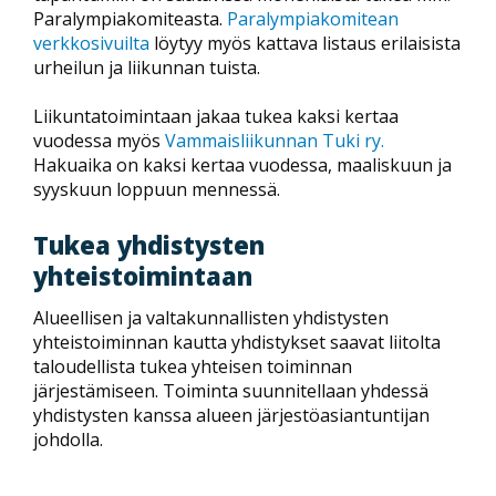
Paralympiakomiteasta.
Paralympiakomitean
verkkosivuilta
löytyy myös kattava listaus erilaisista
urheilun ja liikunnan tuista.
Liikuntatoimintaan jakaa tukea kaksi kertaa
vuodessa myös
Vammaisliikunnan Tuki ry.
Hakuaika on kaksi kertaa vuodessa, maaliskuun ja
syyskuun loppuun mennessä.
Tukea yhdistysten
yhteistoimintaan
Alueellisen ja valtakunnallisten yhdistysten
yhteistoiminnan kautta yhdistykset saavat liitolta
taloudellista tukea yhteisen toiminnan
järjestämiseen. Toiminta suunnitellaan yhdessä
yhdistysten kanssa alueen järjestöasiantuntijan
johdolla.