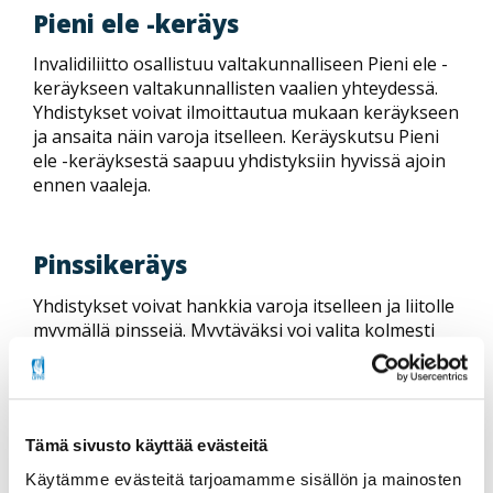
Pieni ele -keräys
Invalidiliitto osallistuu valtakunnalliseen Pieni ele -
keräykseen valtakunnallisten vaalien yhteydessä.
Yhdistykset voivat ilmoittautua mukaan keräykseen
ja ansaita näin varoja itselleen. Keräyskutsu Pieni
ele -keräyksestä saapuu yhdistyksiin hyvissä ajoin
ennen vaaleja.
Pinssikeräys
Yhdistykset voivat hankkia varoja itselleen ja liitolle
myymällä pinssejä. Myytäväksi voi valita kolmesti
vuodessa vaihtuvan ajankohtaisen pinssilajitelman.
Yhdistyksen palkkio on 45 % kerätystä
kokonaissummasta. Pinssejä voi tilata myytäväksi
liiton varainhankinnasta sähköpostilla
Tämä sivusto käyttää evästeitä
varainhankinta@invalidiliitto.fi
tai puhelimitse 044
765 0510.
Käytämme evästeitä tarjoamamme sisällön ja mainosten