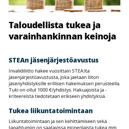
Taloudellista tukea ja
varainhankinnan keinoja
STEAn jäsenjärjestöavustus
Invalidiliitto hakee vuosittain STEA:lta
jäsenjärjestöavustusta, joka jaetaan liiton
jäsenyhdistyksille erillisen hakemuksen perusteella.
Tuki on ollut 1000 €/yhdistys. Hakuajoista ja -
kriteereistä tiedotetaan erikseen yhdistyksiä.
Tukea liikuntatoimintaan
Liikuntatoimintaan ja sen kehittämiseen sekä
tapahtumiin on saatavissa monenlaista tukea mm.