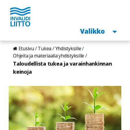
Avaa
Valikko
Hyppää
Etusivu
Tukea
Yhdistyksille
pääsisältöön
Ohjeita ja materiaalia yhdistyksille
Taloudellista tukea ja varainhankinnan
keinoja