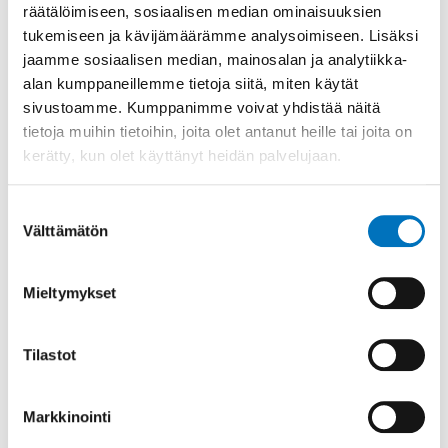
räätälöimiseen, sosiaalisen median ominaisuuksien
tukemiseen ja kävijämäärämme analysoimiseen. Lisäksi
jaamme sosiaalisen median, mainosalan ja analytiikka-
alan kumppaneillemme tietoja siitä, miten käytät
sivustoamme. Kumppanimme voivat yhdistää näitä
Jaa sosiaalisessa mediassa
tietoja muihin tietoihin, joita olet antanut heille tai joita on
kerätty, kun olet käyttänyt heidän palvelujaan.
Ajankohtaista yhdistyksille
S
Suostumuksen
i
Välttämätön
valinta
Yhdistyksille suunnatut palvelut
d
Yhdistystoiminnan perusteet
e
Mieltymykset
b
Ohjeita ja materiaalia yhdistyksille
a
Tilastot
r
Reilu yhdistystoiminta ja turvallisen tilan
n
periaatteet
Markkinointi
a
Ohjeita ja materiaaleja hallituksen tueksi