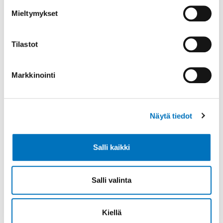
Mieltymykset
Tilastot
Jaa sosiaalisessa mediassa
Markkinointi
Lisää aiheesta
Näytä tiedot
Salli kaikki
Salli valinta
Kiellä