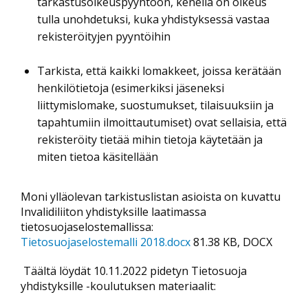
tarkastusoikeuspyyntöön, kenellä on oikeus
tulla unohdetuksi, kuka yhdistyksessä vastaa
rekisteröityjen pyyntöihin
Tarkista, että kaikki lomakkeet, joissa kerätään
henkilötietoja (esimerkiksi jäseneksi
liittymislomake, suostumukset, tilaisuuksiin ja
tapahtumiin ilmoittautumiset) ovat sellaisia, että
rekisteröity tietää mihin tietoja käytetään ja
miten tietoa käsitellään
Moni ylläolevan tarkistuslistan asioista on kuvattu
Invalidiliiton yhdistyksille laatimassa
tietosuojaselostemallissa:
Tietosuojaselostemalli 2018.docx
81.38 KB, DOCX
Täältä löydät 10.11.2022 pidetyn Tietosuoja
yhdistyksille -koulutuksen materiaalit: