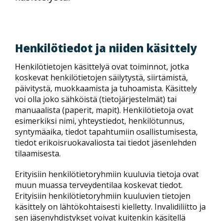
Henkilötiedot ja niiden käsittely
Henkilötietojen käsittelyä ovat toiminnot, jotka
koskevat henkilötietojen säilytystä, siirtämistä,
päivitystä, muokkaamista ja tuhoamista. Käsittely
voi olla joko sähköistä (tietojärjestelmät) tai
manuaalista (paperit, mapit). Henkilötietoja ovat
esimerkiksi nimi, yhteystiedot, henkilötunnus,
syntymäaika, tiedot tapahtumiin osallistumisesta,
tiedot erikoisruokavaliosta tai tiedot jäsenlehden
tilaamisesta.
Erityisiin henkilötietoryhmiin kuuluvia tietoja ovat
muun muassa terveydentilaa koskevat tiedot.
Erityisiin henkilötietoryhmiin kuuluvien tietojen
käsittely on lähtökohtaisesti kielletty. Invalidiliitto ja
sen jäsenyhdistykset voivat kuitenkin käsitellä