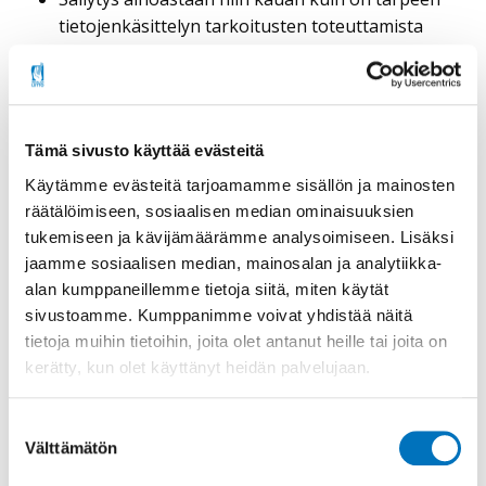
tietojenkäsittelyn tarkoitusten toteuttamista
varten
Henkilötietoja tulee säilyttää asianmukaisesti ja
turvallisesti
Tietosuoja on huomioitava osana
Tämä sivusto käyttää evästeitä
henkilötietojen käsittelyä sisältäviä toimintoja
Käytämme evästeitä tarjoamamme sisällön ja mainosten
niiden kaikissa vaiheissa
räätälöimiseen, sosiaalisen median ominaisuuksien
Tietosuojaperiaatteet on otettava tehokkaasti
tukemiseen ja kävijämäärämme analysoimiseen. Lisäksi
osaksi henkilötietojen käsittelyä sisältäviä
jaamme sosiaalisen median, mainosalan ja analytiikka-
toimintoja niiden kaikissa vaiheissa.
alan kumppaneillemme tietoja siitä, miten käytät
sivustoamme. Kumppanimme voivat yhdistää näitä
Lue lisää tietosuojaan liittyvistä käsitteistä täältä.
tietoja muihin tietoihin, joita olet antanut heille tai joita on
Lue lisää tietosuojasta tietosuojavaltuutetun
kerätty, kun olet käyttänyt heidän palvelujaan.
sivulta.
Suostumuksen
Välttämätön
valinta