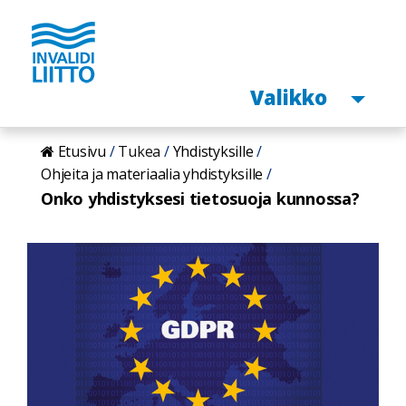
Avaa
Valikko
Hyppää
Etusivu
Tukea
Yhdistyksille
pääsisältöön
Ohjeita ja materiaalia yhdistyksille
Onko yhdistyksesi tietosuoja kunnossa?