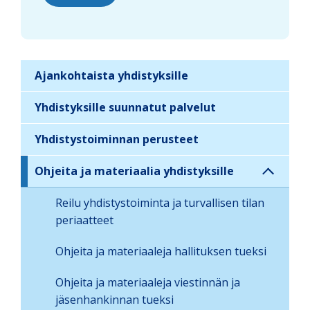
Ajankohtaista yhdistyksille
S
i
Yhdistyksille suunnatut palvelut
d
Yhdistystoiminnan perusteet
e
b
Ohjeita ja materiaalia yhdistyksille
a
r
Reilu yhdistystoiminta ja turvallisen tilan
n
periaatteet
a
Ohjeita ja materiaaleja hallituksen tueksi
v
i
Ohjeita ja materiaaleja viestinnän ja
g
jäsenhankinnan tueksi