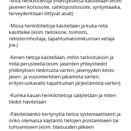
-Mitä henkilötietoja yhdistyksessä käsitellään (esim.
jäsenen kotiosoite, sähköpostiosoite, syntymäaika,
terveydentilaan liittyvät asiat)
-Missä henkilötietoja käsitellään ja kuka niitä
käsittelee (esim. tietokone, toimisto,
rekisterinhoitaja, tapahtumatoimikunnan vetäjä
jne.)
-Kenen tietoja käsitellään, mihin tarkoituksiin ja
millä perusteella (esim. jäsenten yhteystiedot
yhdistyksen tiedotusta varten, jäsenyyden kesto
jäsen- ja vuosimerkkien jakamista varten,
erityisruokavalio tapahtuman järjestämistä varten)
-Kuinka kauan henkilötietoja säilytetään ja miten
tiedot hävitetään
-Päivitetäänkö kertynyttä tietoa systemaattisesti ja
onko olemassa käytäntö tietojen poistamiseen tai
tuhoamiseen (esim. tilaisuuden jälkeen