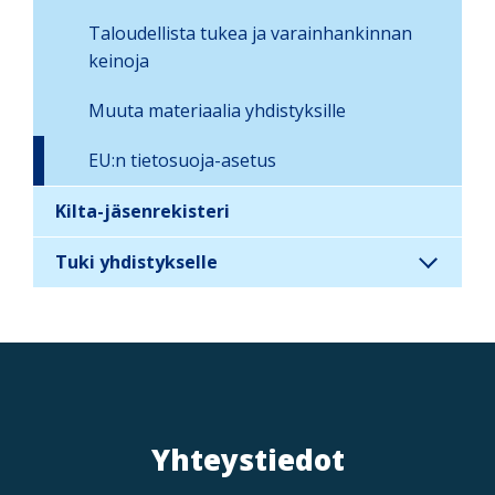
a
Taloudellista tukea ja varainhankinnan
t
keinoja
i
o
Muuta materiaalia yhdistyksille
n
EU:n tietosuoja-asetus
Kilta-jäsenrekisteri
Tuki yhdistykselle
Yhteystiedot