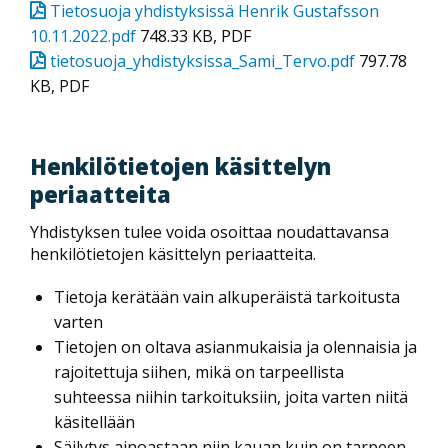
Tietosuoja yhdistyksissä Henrik Gustafsson
10.11.2022.pdf
748.33 KB, PDF
tietosuoja_yhdistyksissa_Sami_Tervo.pdf
797.78
KB, PDF
Henkilötietojen käsittelyn
periaatteita
Yhdistyksen tulee voida osoittaa noudattavansa
henkilötietojen käsittelyn periaatteita.
Tietoja kerätään vain alkuperäistä tarkoitusta
varten
Tietojen on oltava asianmukaisia ja olennaisia ja
rajoitettuja siihen, mikä on tarpeellista
suhteessa niihin tarkoituksiin, joita varten niitä
käsitellään
Säilytys ainoastaan niin kauan kuin on tarpeen