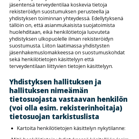
jäsentensä terveydentilaa koskevia tietoja
rekisteröidyn suostumuksen perusteella ja
yhdistyksen toiminnan yhteydessä. Edellytyksenä
tällöin on, että asianmukaisista suojatoimista
huolehditaan, eikä henkilötietoja luovuteta
yhdistyksen ulkopuolelle ilman rekisteröidyn
suostumusta. Liiton laatimassa yhdistysten
jäsenhakemuslomakkeessa on suostumuskohdat
sekä henkilötietojen käsittelyyn että
terveydentilaan liittyvien tietojen käsittelyyn.
Yhdistyksen hallituksen ja
hallituksen nimeämän
tietosuojasta vastaavan henkilön
(voi olla esim. rekisterinhoitaja)
tietosuojan tarkistuslista
Kartoita henkilötietojen käsittelyn nykytilanne: