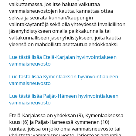
vaikuttamassa. Jos itse haluaa vaikuttaa
vammaisneuvostojen kautta, kannattaa ottaa
selvää ja seurata kunnan/kaupungin
valintakäytäntöjä sekä olla yhteydessä Invalidiliiton
jäsenyhdistykseen omalla paikkakunnalla tai
valtakunnalliseen jäsenyhdistykseen, joita kautta
yleensä on mahdollista asettautua ehdokkaaksi.
Lue tästä lisää Etelä-Karjalan hyvinvointialueen
vammaisneuvosto
Lue tästä lisää Kymenlaakson hyvinvointialueen
vammaisneuvosto
Lue tästä lisää Päijät-Hämeen hyvinvointialueen
vammaisneuvosto
Etelä-Karjalassa on yhdeksän (9), Kymenlaaksossa
kuusi (6) ja Päijät-Hämeessä kymmenen (10)
kuntaa, joissa on joko oma vammaisneuvosto tai
yhdistetty vammaisneuvosto. Järjestöasiantuntija