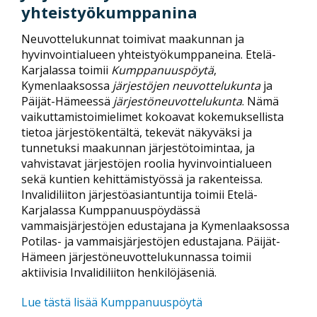
yhteistyökumppanina
Neuvottelukunnat toimivat maakunnan ja
hyvinvointialueen yhteistyökumppaneina. Etelä-
Karjalassa toimii
Kumppanuuspöytä
,
Kymenlaaksossa
järjestöjen neuvottelukunta
ja
Päijät-Hämeessä
järjestöneuvottelukunta
. Nämä
vaikuttamistoimielimet kokoavat kokemuksellista
tietoa järjestökentältä, tekevät näkyväksi ja
tunnetuksi maakunnan järjestötoimintaa, ja
vahvistavat järjestöjen roolia hyvinvointialueen
sekä kuntien kehittämistyössä ja rakenteissa.
Invalidiliiton järjestöasiantuntija toimii Etelä-
Karjalassa Kumppanuuspöydässä
vammaisjärjestöjen edustajana ja Kymenlaaksossa
Potilas- ja vammaisjärjestöjen edustajana. Päijät-
Hämeen järjestöneuvottelukunnassa toimii
aktiivisia Invalidiliiton henkilöjäseniä.
Lue tästä lisää Kumppanuuspöytä