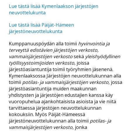
Lue tästä lisää Kymenlaakson järjestöjen
neuvottelukunta
Lue tästä lisää Päijät-Hämeen
järjestöneuvottelukunta
Kumppanuuspöydän alla toimii
hyvinvointia ja
terveyttä edistävien järjestöjen verkosto,
vammaisjärjestöjen verkosto
sekä
yleishyödyllinen
työllisyystoimijoiden verkosto
, joissa
järjestöasiantuntija toimii työryhmien jäsenenä.
Kymenlaaksossa Järjestöjen neuvottelukunnan alla
toimii
potilas- ja vammaisjärjestöjen verkosto,
jossa
järjestöasiantuntija muiden maakunnan
yhdistysten ja järjestöjen edustajien kanssa käy
vuoropuhelua ajankohtaisista asioista ja vie niitä
tarvittaessa järjestöjen neuvottelukunnan
kokouksiin. Myös Päijät-Hämeessä
järjestöneuvottelukunnan alla toimii
potilas- ja
vammaisjärjestöjen verkosto,
jonka