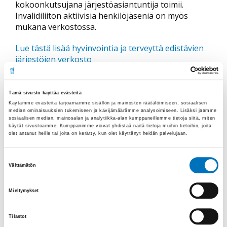
kokoonkutsujana järjestöasiantuntija toimii.
Invalidiliiton aktiivisia henkilöjäseniä on myös
mukana verkostossa.
Lue tästä lisää hyvinvointia ja terveyttä edistävien
järjestöjen verkosto
Lue tästä lisää yleishyödyllisten
työllisyystoimijoiden verkosto
Tämä sivusto käyttää evästeitä
Käytämme evästeitä tarjoamamme sisällön ja mainosten räätälöimiseen, sosiaalisen
Lue lisää Kymenlaakson potilas- ja
median ominaisuuksien tukemiseen ja kävijämäärämme analysoimiseen. Lisäksi jaamme
sosiaalisen median, mainosalan ja analytiikka-alan kumppaneillemme tietoja siitä, miten
vammaisjärjestöjen verkosto
käytät sivustoamme. Kumppanimme voivat yhdistää näitä tietoja muihin tietoihin, joita
olet antanut heille tai joita on kerätty, kun olet käyttänyt heidän palvelujaan.
Lue lisää Päijät-Hämeen potilas- ja
vammaisjärjestöjen verkosto
Suostumuksen
Välttämätön
valinta
Kaakkois-Suomen alueella toimivat alueellisena
kattojärjestönä myös Kymen-Karjalan Sosiaali- ja
Mieltymykset
terveysturva ry sekä Päijät-Hämeen
Kumppanuusverkostoa ylläpitävä alueellinen
Tilastot
verkostojärjestö Päijät-Hämeen Sosiaali- ja