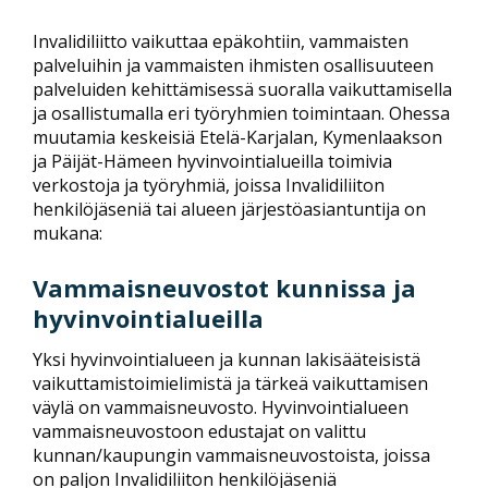
Invalidiliitto vaikuttaa epäkohtiin, vammaisten
palveluihin ja vammaisten ihmisten osallisuuteen
palveluiden kehittämisessä suoralla vaikuttamisella
ja osallistumalla eri työryhmien toimintaan. Ohessa
muutamia keskeisiä Etelä-Karjalan, Kymenlaakson
ja Päijät-Hämeen hyvinvointialueilla toimivia
verkostoja ja työryhmiä, joissa Invalidiliiton
henkilöjäseniä tai alueen järjestöasiantuntija on
mukana:
Vammaisneuvostot kunnissa ja
hyvinvointialueilla
Yksi hyvinvointialueen ja kunnan lakisääteisistä
vaikuttamistoimielimistä ja tärkeä vaikuttamisen
väylä on vammaisneuvosto. Hyvinvointialueen
vammaisneuvostoon edustajat on valittu
kunnan/kaupungin vammaisneuvostoista, joissa
on paljon Invalidiliiton henkilöjäseniä