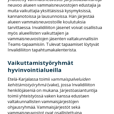
neuvoo alueen vammaisneuvostojen edustajia ja
muita vaikuttajia yksittäisissä kysymyksissä,
kannanotoissa ja lausunnoissa. Hän järjestää
alueen vammaisneuvostoille koulutuksia
tarvittaessa. Invalidiliiton jäsenet voivat osallistua
myös alueellisten vaikuttajien ja
vammaisneuvostojen jäsenten valtakunnallisiin
Teams-tapaamisiin. Tulevat tapaamiset löytyvät
Invalidiliiton tapahtumakalenterista.
Vaikuttamistyöryhmät
hyvinvointialueilla
Etelä-Karjalassa toimii
vammaispalveluiden
kehittämistyöryhmä
(vake), jossa Invalidiliiton
henkilöjäseniä on mukana. Järjestöasiantuntija
toimii yhteistyössä vaken kanssa edustaen
valtakunnallisten vammaisjärjestöjen
ohjausryhmää. Vammaisjärjestöt sekä
vammaisneuvostot ovat osallistettuina