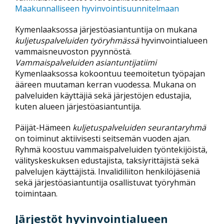
Maakunnalliseen hyvinvointisuunnitelmaan
Kymenlaaksossa järjestöasiantuntija on mukana
kuljetuspalveluiden työryhmässä
hyvinvointialueen
vammaisneuvoston pyynnöstä.
Vammaispalveluiden asiantuntijatiimi
Kymenlaaksossa kokoontuu teemoitetun työpajan
ääreen muutaman kerran vuodessa. Mukana on
palveluiden käyttäjiä sekä järjestöjen edustajia,
kuten alueen järjestöasiantuntija.
Päijät-Hämeen
kuljetuspalveluiden seurantaryhmä
on toiminut aktiivisesti seitsemän vuoden ajan.
Ryhmä koostuu vammaispalveluiden työntekijöistä,
välityskeskuksen edustajista, taksiyrittäjistä sekä
palvelujen käyttäjistä. Invalidiliiton henkilöjäseniä
sekä järjestöasiantuntija osallistuvat työryhmän
toimintaan.
Järjestöt hyvinvointialueen