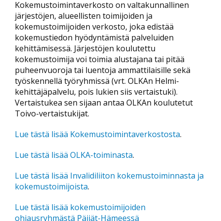
Kokemustoimintaverkosto on valtakunnallinen
järjestöjen, alueellisten toimijoiden ja
kokemustoimijoiden verkosto, joka edistää
kokemustiedon hyödyntämistä palveluiden
kehittämisessä. Järjestöjen koulutettu
kokemustoimija voi toimia alustajana tai pitää
puheenvuoroja tai luentoja ammattilaisille sekä
työskennellä työryhmissä (vrt. OLKAn Helmi-
kehittäjäpalvelu, pois lukien siis vertaistuki).
Vertaistukea sen sijaan antaa OLKAn koulutetut
Toivo-vertaistukijat.
Lue tästä lisää Kokemustoimintaverkostosta
.
Lue tästä lisää OLKA-toiminasta
.
Lue tästä lisää Invalidiliiton kokemustoiminnasta ja
kokemustoimijoista
.
Lue tästä lisää kokemustoimijoiden
ohjausryhmästä Päijät-Hämeessä