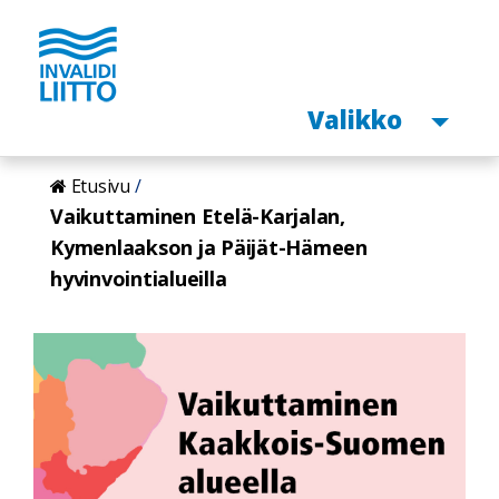
Avaa
Valikko
Hyppää
Etusivu
pääsisältöön
Vaikuttaminen Etelä-Karjalan,
Kymenlaakson ja Päijät-Hämeen
hyvinvointialueilla