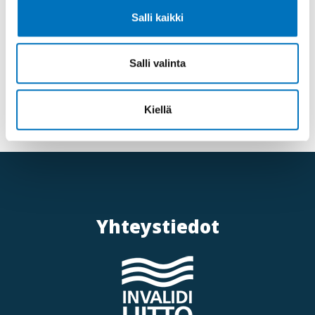
Salli kaikki
Lisätietoa
Salli valinta
tiina.ihalainen@invalidiliitto.fi
p. 044 765 0506
Kiellä
Yhteystiedot