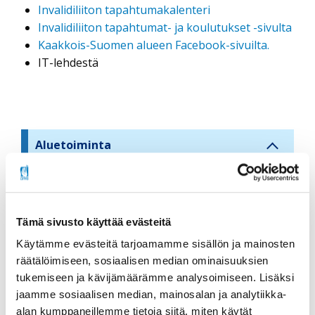
Invalidiliiton tapahtumakalenteri
Invalidiliiton tapahtumat- ja koulutukset -sivulta
Kaakkois-Suomen alueen Facebook-sivuilta.
IT-lehdestä
Aluetoiminta
S
i
Etelä-Suomen alue
d
Itä-Suomen alue
e
Tämä sivusto käyttää evästeitä
b
Kaakkois-Suomen alue
Käytämme evästeitä tarjoamamme sisällön ja mainosten
a
räätälöimiseen, sosiaalisen median ominaisuuksien
r
Lapin alue
tukemiseen ja kävijämäärämme analysoimiseen. Lisäksi
n
jaamme sosiaalisen median, mainosalan ja analytiikka-
Lounais-Suomen alue
a
alan kumppaneillemme tietoja siitä, miten käytät