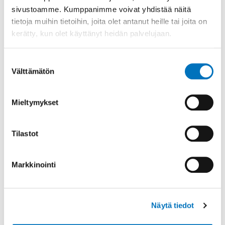
sivustoamme. Kumppanimme voivat yhdistää näitä
v
Länsi-Suomen alue
tietoja muihin tietoihin, joita olet antanut heille tai joita on
i
kerätty, kun olet käyttänyt heidän palvelujaan.
Oulu-Kainuu alue
g
a
Sisä-Suomen alue
Suostumuksen
t
Välttämätön
valinta
i
Valtakunnalliset yhdistykset
o
Mieltymykset
Nuorten toiminta
n
Naistyö ja naistoiminta
Tilastot
Vapaaehtoistyö
Markkinointi
Jäsenkirje
Jäsenyhdistysten yhteystiedot
Näytä tiedot