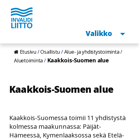
Avaa
Valikko
Hyppää
Etusivu
Osallistu
Alue- ja yhdistystoiminta
pääsisältöön
Kaakkois-Suomen alue
Aluetoiminta
Kaakkois-Suomen alue
Kaakkois-Suomessa toimii 11 yhdistystä
kolmessa maakunnassa: Päijät-
Hämeessä, Kymenlaaksossa sekä Etelä-