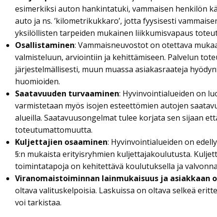
esimerkiksi auton hankintatuki, vammaisen henkilön kä
auto ja ns. ’kilometrikukkaro’, jotta fyysisesti vammais
yksilöllisten tarpeiden mukainen liikkumisvapaus toteu
Osallistaminen
: Vammaisneuvostot on otettava mukaa
valmisteluun, arviointiin ja kehittämiseen. Palvelun to
järjestelmällisesti, muun muassa asiakasraateja hyödyn
huomioiden.
Saatavuuden turvaaminen
: Hyvinvointialueiden on lu
varmistetaan myös isojen esteettömien autojen saatavuu
alueilla. Saatavuusongelmat tulee korjata sen sijaan ett
toteutumattomuutta.
Kuljettajien osaaminen
: Hyvinvointialueiden on edelly
§:n mukaista erityisryhmien kuljettajakoulutusta. Kuljett
toimintatapoja on kehitettävä koulutuksella ja valvonnal
Viranomaistoiminnan lainmukaisuus ja asiakkaan 
oltava valituskelpoisia. Laskuissa on oltava selkeä eritte
voi tarkistaa.