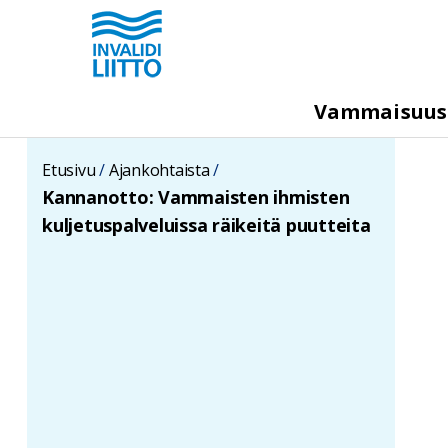
Hyppää
pääsisältöön
M
Vammaisuu
e
g
Etusivu
Ajankohtaista
a
Kannanotto: Vammaisten ihmisten
m
kuljetuspalveluissa räikeitä puutteita
e
n
u