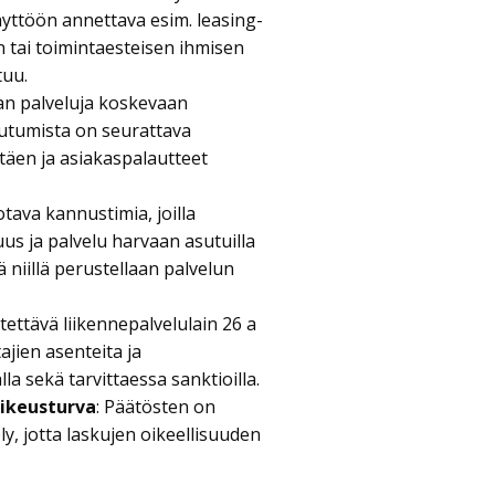
yttöön annettava esim. leasing-
en tai toimintaesteisen ihmisen
tuu.
n palveluja koskevaan
teutumista on seurattava
täen ja asiakaspalautteet
otava kannustimia, joilla
s ja palvelu harvaan asutuilla
ä niillä perustellaan palvelun
tettävä liikennepalvelulain 26 a
ajien asenteita ja
la sekä tarvittaessa sanktioilla.
oikeusturva
: Päätösten on
ly, jotta laskujen oikeellisuuden