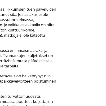
aa liikkumisen tuen palveluiden
nut sitä. Jos asiakas ei ole
akassuunnitelmassa,
 Ja vaikka asiakkaalla on ollut
tön kulttuurikohde,
a), matkoja ei ole katsottu
nössä enimmäismääräksi ja
ti. Työmatkojen kuljetukset on
tettävissä, mutta päätöksissä ei
iä tarpeita.
aatavuus on heikentynyt niin
mapaikkavelvoitteen poistuminen
sten turvattomuudesta.
 muassa puutteet kuljettajien