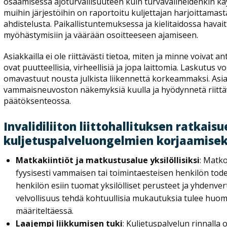
osaamisessa ajoturvallisuuteen kuin turvavälineidenkin käytt
muihin järjestöihin on raportoitu kuljettajan harjoittamast
ahdistelusta. Paikallistuntemuksessa ja kielitaidossa havai
myöhästymisiin ja väärään osoitteeseen ajamiseen.
Asiakkailla ei ole riittävästi tietoa, miten ja minne voivat 
ovat puutteellisia, virheellisiä ja jopa laittomia. Laskutus v
omavastuut nousta julkista liikennettä korkeammaksi. Asi
vammaisneuvoston näkemyksiä kuulla ja hyödynnetä riittäv
päätöksenteossa.
Invalidiliiton liittohallituksen ratkai
kuljetuspalveluongelmien korjaamisek
Matkakiintiöt ja matkustusalue yksilöllisiksi
: Matk
fyysisesti vammaisen tai toimintaesteisen henkilön tode
henkilön esiin tuomat yksilölliset perusteet ja yhdenve
velvollisuus tehdä kohtuullisia mukautuksia tulee huom
määriteltäessä.
Laajempi liikkumisen tuki
: Kuljetuspalvelun rinnalla