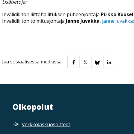
Lisätietoja:
Invalidiliiton liittohallituksen puheenjohtaja
Pirkko Kuusel
Invalidiliiton toimitusjohtaja
Janne Juvakka
,
janne.juvakka@i
Jaa sosiaalisessa mediassa
Oikopolut
Verkkolaskuosoitteet