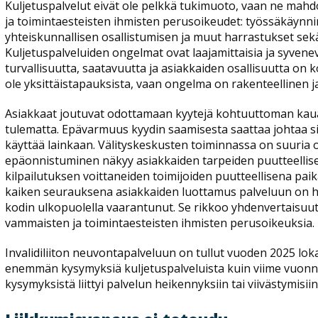
Kuljetuspalvelut eivät ole pelkkä tukimuoto, vaan ne mahdo
ja toimintaesteisten ihmisten perusoikeudet: työssäkäynnin
yhteiskunnallisen osallistumisen ja muut harrastukset sek
Kuljetuspalveluiden ongelmat ovat laajamittaisia ja syvenev
turvallisuutta, saatavuutta ja asiakkaiden osallisuutta on 
ole yksittäistapauksista, vaan ongelma on rakenteellinen j
Asiakkaat joutuvat odottamaan kyytejä kohtuuttoman kaua
tulematta. Epävarmuus kyydin saamisesta saattaa johtaa sii
käyttää lainkaan. Välityskeskusten toiminnassa on suuria o
epäonnistuminen näkyy asiakkaiden tarpeiden puutteelli
kilpailutuksen voittaneiden toimijoiden puutteellisena pa
kaiken seurauksena asiakkaiden luottamus palveluun on ho
kodin ulkopuolella vaarantunut. Se rikkoo yhdenvertaisuutt
vammaisten ja toimintaesteisten ihmisten perusoikeuksia.
Invalidiliiton neuvontapalveluun on tullut vuoden 2025 
enemmän kysymyksiä kuljetuspalveluista kuin viime vuonn
kysymyksistä liittyi palvelun heikennyksiin tai viivästymisi