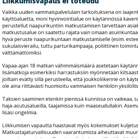
Liikkumisvapaus ei toteudu
Vaikka uuden vammaispalvelulain tarkoituksena on laajent
käyttöaluetta, moni hyvinvointialue on käytännössä kaventa
perustellut naapurikuntiin matkustamisen tarvettaan asi
matkustusalue on saatettu rajata vain omaan asuinkuntaan.
hyvä peruste naapurikuntaan matkustamiselle (esim. estee
sukulaisvierailu, tuttu parturikampaaja, poliittinen toimint
välttämättömiksi.
Vapaa-ajan 18 matkan vähimmäismäärä asetetaan käytän
lisämatkoja esimerkiksi harrastuksiin myönnetään kitsaas
joiltain evätty sillä perusteella, että joukkoliikenne on käy
ole aina riittävästi huomioitu vammaisen henkilön yksilöllis
Taksien saaminen etenkin pienissä kunnissa on vaikeaa, s
haja-asutusalueilla, taajamissa kuin maaseudullakin. Ase
lisäsi ongelmia.
Liikkumisen vapautta haastavat myös kokemukset kuljetu
Matkustajaturvallisuuden vaarantumista aiheuttavat muun