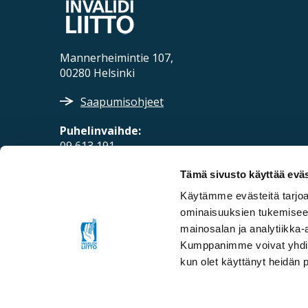
Mannerheimintie 107,
00280 Helsinki
Saapumisohjeet
Puhelinvaihde:
09 613 191
Sähköposti:
Tämä sivusto käyttää eväs
fpd@invalidiliitto.fi
Käytämme evästeitä tarjoa
ominaisuuksien tukemisee
mainosalan ja analytiikka-
Kumppanimme voivat yhdistää 
kun olet käyttänyt heidän 