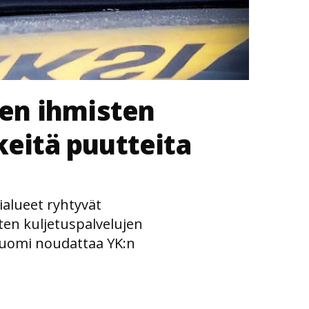
en ihmisten
keitä puutteita
ntialueet ryhtyvät
ten kuljetuspalvelujen
 Suomi noudattaa YK:n