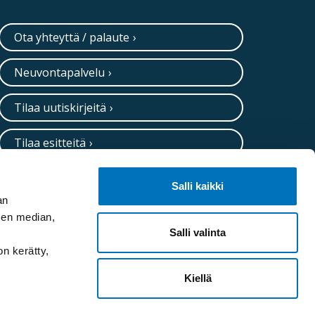
Ota yhteyttä / palaute
Neuvontapalvelu
Tilaa uutiskirjeitä
Tilaa esitteitä
Salli kaikki
an
sen median,
Salli valinta
on kerätty,
Kiellä