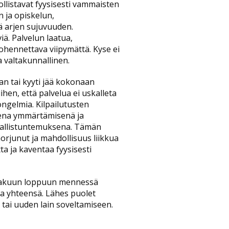
llistavat fyysisesti vammaisten
 ja opiskelun,
ä arjen sujuvuuden.
iä. Palvelun laatua,
kohennettava viipymättä. Kyse ei
a valtakunnallinen.
n tai kyyti jää kokonaan
hen, että palvelua ei uskalleta
ngelmia. Kilpailutusten
sena ymmärtämisenä ja
ikallistuntemuksena. Tämän
rjunut ja mahdollisuus liikkua
a ja kaventaa fyysisesti
lokakuun loppuun mennessä
a yhteensä. Lähes puolet
in tai uuden lain soveltamiseen.