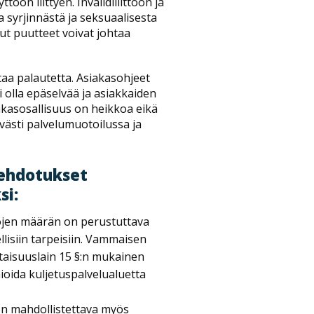
öön liittyen. Invalidiliittoon ja
a syrjinnästä ja seksuaalisesta
tut puutteet voivat johtaa
antaa palautetta. Asiakasohjeet
oi olla epäselvää ja asiakkaiden
akasosallisuus on heikkoa eikä
ästi palvelumuotoilussa ja
suehdotukset
si:
ojen määrän on perustuttava
llisiin tarpeisiin. Vammaisen
rtaisuuslain 15 §:n mukainen
ioida kuljetuspalvelualuetta
 on mahdollistettava myös