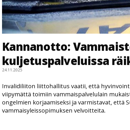
Kannanotto: Vammaist
kuljetuspalveluissa räi
24.11.2025
Invalidiliiton liittohallitus vaatii, että hyvinvoi
viipymättä toimiin vammaispalvelulain mukais
ongelmien korjaamiseksi ja varmistavat, että
vammaisyleissopimuksen velvoitteita.