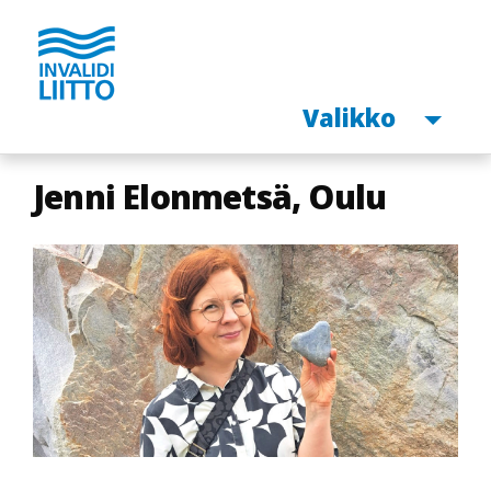
Avaa
Valikko
Hyppää
Jenni Elonmetsä, Oulu
pääsisältöön