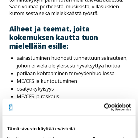
Saan voimaa perheestä, musiikista, villasukkien
kutomisesta sekä mielekkäästä työstä.
Aiheet ja teemat, joita
kokemuksen kautta tuon
mielellään esille:
sairastuminen huonosti tunnettuun sairauteen,
johon ei vielä ole yleisesti hyväksyttyä hoitoa
potilaan kohtaaminen terveydenhuollossa
ME/CFS ja kuntoutuminen
osatyökykyisyys
ME/CFS ja raskaus
ME/CFS ja vanhemmuus
Tämä sivusto käyttää evästeitä