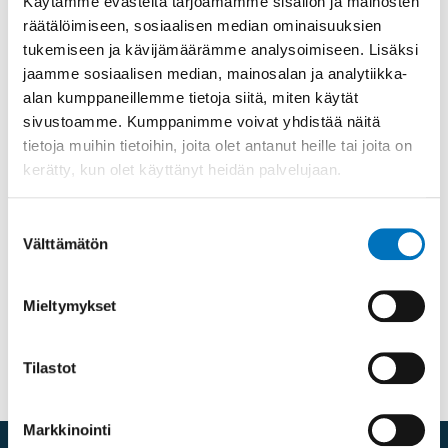
Käytämme evästeitä tarjoamamme sisällön ja mainosten
räätälöimiseen, sosiaalisen median ominaisuuksien
tukemiseen ja kävijämäärämme analysoimiseen. Lisäksi
jaamme sosiaalisen median, mainosalan ja analytiikka-
alan kumppaneillemme tietoja siitä, miten käytät
Jaa sosiaalisessa mediassa
sivustoamme. Kumppanimme voivat yhdistää näitä
tietoja muihin tietoihin, joita olet antanut heille tai joita on
kerätty, kun olet käyttänyt heidän palvelujaan.
Lisätietoa
Suostumuksen
Välttämätön
valinta
Sähköposti
jenni.elonmetsa(at)gmail.com
Mieltymykset
Tilastot
Markkinointi