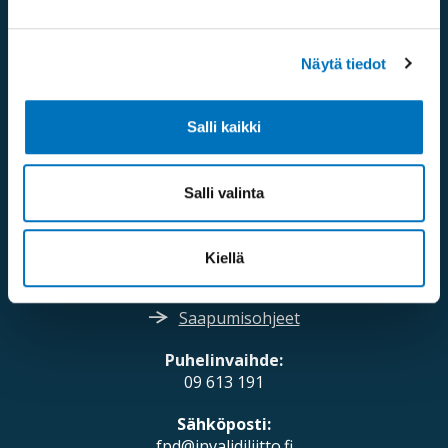
Näytä tiedot
Yhteystiedot
Salli kaikki
Salli valinta
Mannerheimintie 107,
Kiellä
00280 Helsinki
Saapumisohjeet
Puhelinvaihde:
09 613 191
Sähköposti:
fpd@invalidiliitto.fi