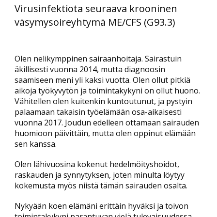
Virusinfektiota seuraava krooninen
väsymysoireyhtymä ME/CFS (G93.3)
Olen nelikymppinen sairaanhoitaja. Sairastuin
äkillisesti vuonna 2014, mutta diagnoosin
saamiseen meni yli kaksi vuotta. Olen ollut pitkiä
aikoja työkyvytön ja toimintakykyni on ollut huono.
Vähitellen olen kuitenkin kuntoutunut, ja pystyin
palaamaan takaisin työelämään osa-aikaisesti
vuonna 2017. Joudun edelleen ottamaan sairauden
huomioon päivittäin, mutta olen oppinut elämään
sen kanssa.
Olen lähivuosina kokenut hedelmöityshoidot,
raskauden ja synnytyksen, joten minulta löytyy
kokemusta myös niistä tämän sairauden osalta.
Nykyään koen elämäni erittäin hyväksi ja toivon
toimintakykyni parantuvan vielä tulevaisuudessa.