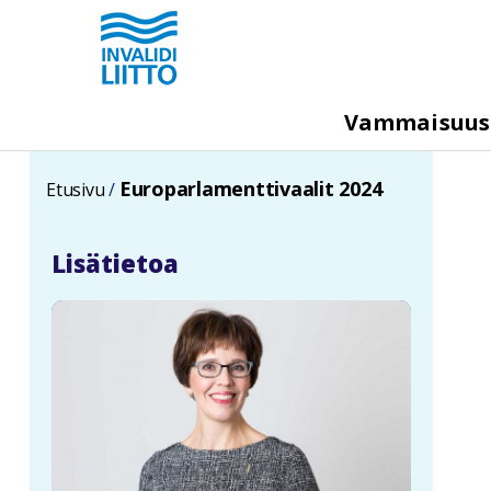
Hyppää
pääsisältöön
M
Vammaisuu
e
g
Europarlamenttivaalit 2024
Etusivu
a
m
Lisätietoa
e
n
u