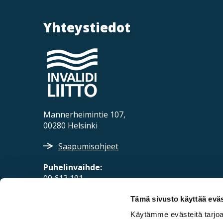
Yhteystiedot
Mannerheimintie 107,
00280 Helsinki
Saapumisohjeet
Puhelinvaihde:
09 613 191
Sähköposti:
Tämä sivusto käyttää eväs
fpd@invalidiliitto.fi
Käytämme evästeitä tarjoa