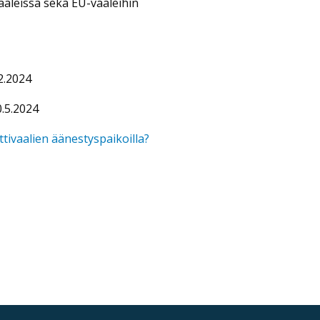
-vaaleissa sekä EU-vaaleihin
2.2024
.5.2024
ivaalien äänestyspaikoilla?