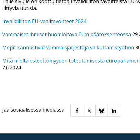
Tälle sivulle on koottu tietoa Invalidiliiton tavoitteista EU
liittyviä uutisia.
Invalidiliiton EU-vaalitavoitteet 2024
Vammaiset ihmiset huomioitava EU:n päätöksenteossa
29.
Mepit kannustivat vammaisjärjestöjä vaikuttamistyöhön
30
Mitä mieltä esteettömyyden toteutumisesta europarlamentt
7.6.2024
Jaa sosiaalisessa mediassa