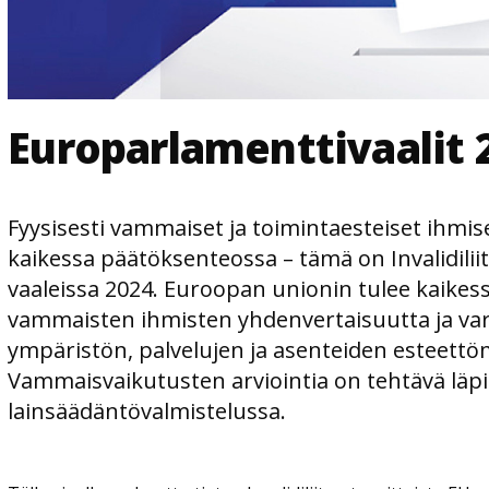
Europarlamenttivaalit 
Fyysisesti vammaiset ja toimintaesteiset ihmi
kaikessa päätöksenteossa – tämä on Invalidiliit
vaaleissa 2024. Euroopan unionin tulee kaikes
vammaisten ihmisten yhdenvertaisuutta ja va
ympäristön, palvelujen ja asenteiden esteettö
Vammaisvaikutusten arviointia on tehtävä läpi
lainsäädäntövalmistelussa.