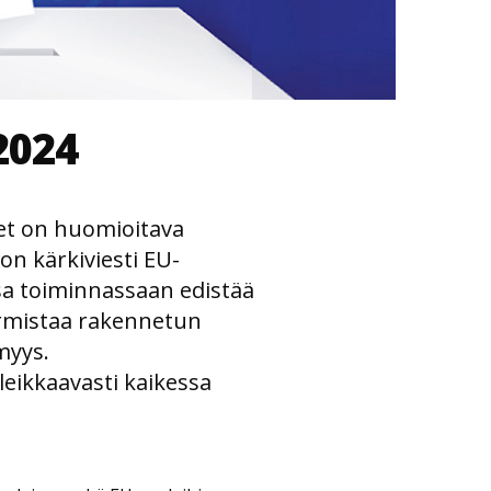
2024
set on huomioitava
on kärkiviesti EU-
sa toiminnassaan edistää
rmistaa rakennetun
myys.
leikkaavasti kaikessa