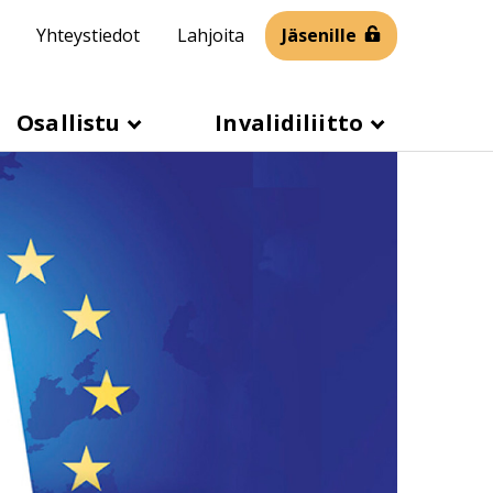
Yhteystiedot
Lahjoita
Jäsenille
Osallistu
Invalidiliitto