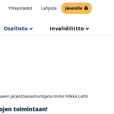
Yhteystiedot
Lahjoita
Jäsenille
Osallistu
Invalidiliitto
.
lueen järjestöasiantuntijana toimii Hilkka Lahti.
ojen toimintaan!