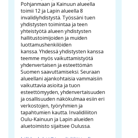
Pohjanmaan ja Kainuun alueella
toimii 12 ja Lapin alueella 8
invalidiyhdistystä. Työssäni tuen
yhdistysten toimintaa ja teen
yhteistyötä alueen yhdistysten
hallitustoimijoiden ja muiden
luottamushenkilöiden
kanssa. Yhdessä yhdistysten kanssa
teemme myös vaikuttamistyötä
yhdenvertaisen ja esteettömän
Suomen saavuttamiseksi. Seuraan
alueellani ajankohtaisia vammaisiin
vaikuttavia asioita ja tuon
esteettömyyden, yhdenvertaisuuden
ja osallisuuden näkökulmaa esiin eri
verkostojen, työryhmien ja
tapahtumien kautta. Invalidiliiton
Oulu-Kainuun ja Lapin alueiden
aluetoimisto sijaitsee Oulussa.