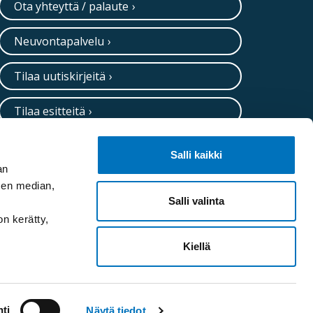
Ota yhteyttä / palaute
Neuvontapalvelu
Tilaa uutiskirjeitä
Tilaa esitteitä
Salli kaikki
an
sen median,
Salli valinta
on kerätty,
Kiellä
ti
Näytä tiedot