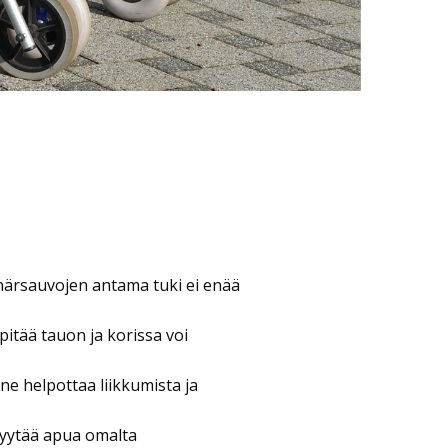
.
ynärsauvojen antama tuki ei enää
 pitää tauon ja korissa voi
ne helpottaa liikkumista ja
pyytää apua omalta