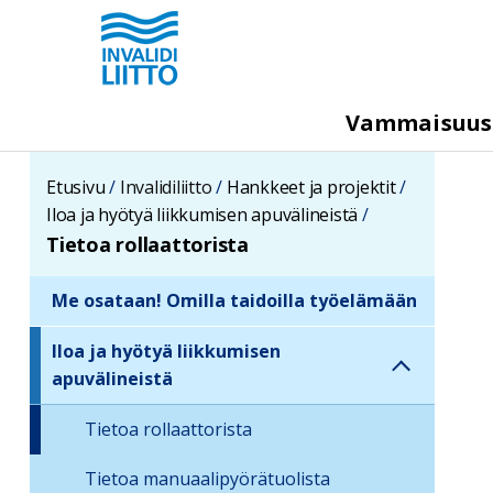
Hyppää
pääsisältöön
M
Vammaisuu
e
g
Etusivu
Invalidiliitto
Hankkeet ja projektit
a
Iloa ja hyötyä liikkumisen apuvälineistä
m
Tietoa rollaattorista
e
Me osataan! Omilla taidoilla työelämään
n
S
u
i
Iloa ja hyötyä liikkumisen
d
apuvälineistä
e
Tietoa rollaattorista
b
a
Tietoa manuaalipyörätuolista