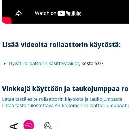
Lisää videoita rollaattorin käytöstä:
Hyvät rollaattorin käsittelytaidot
, kesto 5:07.
Vinkkejä käyttöön ja taukojumppaa rol
Lataa tästä esite rollaattorin käytöstä ja taukojump
asta
Lataa tästä tulostettava A4-kokoinen rollaattorijumppaohj