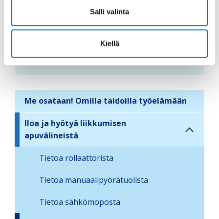
apuvälineiden tarpeen arvioinnissa on
huomioitava, että saat käyttö...
Salli valinta
Lue lisää
Kiellä
Me osataan! Omilla taidoilla työelämään
S
i
Iloa ja hyötyä liikkumisen
d
apuvälineistä
e
Tietoa rollaattorista
b
a
Tietoa manuaalipyörätuolista
r
Tietoa sähkömoposta
n
a