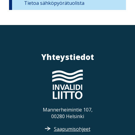
Tietoa sähköpyörätuolista
v
i
g
a
t
i
Yhteystiedot
o
n
Mannerheimintie 107,
00280 Helsinki
Saapumisohjeet