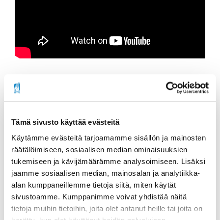
Tämä sivusto käyttää evästeitä
Käytämme evästeitä tarjoamamme sisällön ja mainosten
räätälöimiseen, sosiaalisen median ominaisuuksien
tukemiseen ja kävijämäärämme analysoimiseen. Lisäksi
Jaa sosiaalisessa mediassa
jaamme sosiaalisen median, mainosalan ja analytiikka-
alan kumppaneillemme tietoja siitä, miten käytät
sivustoamme. Kumppanimme voivat yhdistää näitä
Lisää aiheesta
tietoja muihin tietoihin, joita olet antanut heille tai joita on