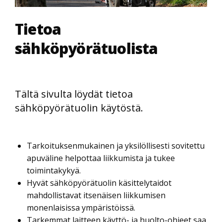
Tietoa
sähköpyörätuolista
Tältä sivulta löydät tietoa
sähköpyörätuolin käytöstä.
Tarkoituksenmukainen ja yksilöllisesti sovitettu
apuväline helpottaa liikkumista ja tukee
toimintakykyä.
Hyvät sähköpyörätuolin käsittelytaidot
mahdollistavat itsenäisen liikkumisen
monenlaisissa ympäristöissä.
Tarkemmat laitteen käyttö- ja huolto-ohjeet saa