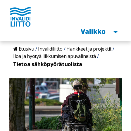
Avaa
Valikko
Hyppää
Etusivu
Invalidiliitto
Hankkeet ja projektit
pääsisältöön
Iloa ja hyötyä liikkumisen apuvälineistä
Tietoa sähköpyörätuolista