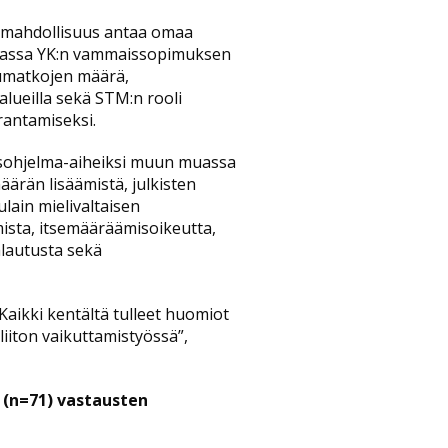
li mahdollisuus antaa omaa
muassa YK:n vammaissopimuksen
lumatkojen määrä,
alueilla sekä STM:n rooli
rantamiseksi.
tusohjelma-aiheiksi muun muassa
ärän lisäämistä, julkisten
lain mielivaltaisen
ista, itsemääräämisoikeutta,
alautusta sekä
 Kaikki kentältä tulleet huomiot
iiton vaikuttamistyössä”,
 (n=71) vastausten