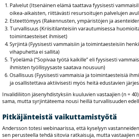
Palvelut (Itsenäinen elämä taattava fyysisesti vammaisille
oikea-aikaisten, riittävästi resursoitujen palvelujen avul
Esteettömyys (Rakennusten, ympäristöjen ja asenteide
Turvallisuus (Kriisitilanteisiin varautumisessa huomioit
toimintaesteiset ihmiset)
Syrjintä (Fyysisesti vammaisiin ja toimintaesteisiin henk
vihapuhetta ei sallita)
Työelämä (”Sopivaa työtä kaikille” eli fyysisesti vammai
ihmisten työllisyysaste saatava nousuun)
Osallisuus (Fyysisesti vammaisia ja toimintaesteisiä ihm
ja osallistettava aktiivisesti myös heitä edustavien järj
Invalidiliiton jäsenyhdistyksiin kuuluvien vastaajien (n = 40
sama, mutta syrjintäteema nousi heillä turvallisuuden edel
Pitkäjänteistä vaikuttamistyötä
Andersson totesi webinaarissa, että kyselyyn vastanneiden 
sen perusteella tehdä sitovia ratkaisuja, mutta vastaajien