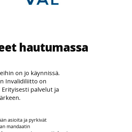
teet hautumassa
ihin on jo käynnissä.
 Invalidiliitto on
rityisesti palvelut ja
kärkeen.
n asioita ja pyrkivät
van mandaatin