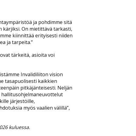
intaympäristöä ja pohdimme sitä
ärjiksi. On mietittävä tarkasti,
mme kiinnittää erityisesti niiden
ea ja tarpeita.”
vat tärkeitä, asioita voi
stämme Invalidiliiton vision
e tasapuolisesti kaikkien
eenpäin pitkäjänteisesti. Neljän
t hallitusohjelmaneuvottelut
le järjestöille,
hdotuksia myös vaalien välillä”,
2026 kuluessa.