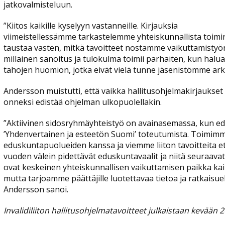
jatkovalmisteluun.
”Kiitos kaikille kyselyyn vastanneille. Kirjauksia
viimeistellessämme tarkastelemme yhteiskunnallista toim
taustaa vasten, mitkä tavoitteet nostamme vaikuttamistyön k
millainen sanoitus ja tulokulma toimii parhaiten, kun halua
tahojen huomion, jotka eivät vielä tunne jäsenistömme ark
Andersson muistutti, että vaikka hallitusohjelmakirjaukset o
onneksi edistää ohjelman ulkopuolellakin.
”Aktiivinen sidosryhmäyhteistyö on avainasemassa, kun edi
’Yhdenvertainen ja esteetön Suomi’ toteutumista. Toimimm
eduskuntapuolueiden kanssa ja viemme liiton tavoitteita et
vuoden välein pidettävät eduskuntavaalit ja niitä seuraava
ovat keskeinen yhteiskunnallisen vaikuttamisen paikka kaikil
mutta tarjoamme päättäjille luotettavaa tietoa ja ratkaisue
Andersson sanoi.
Invalidiliiton hallitusohjelmatavoitteet julkaistaan kevään 