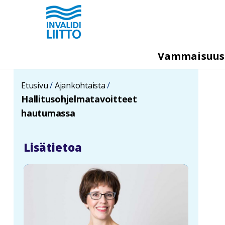
Hyppää
pääsisältöön
M
Vammaisuu
e
g
Etusivu
Ajankohtaista
a
Hallitusohjelmatavoitteet
m
hautumassa
e
n
Lisätietoa
u