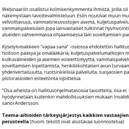
Webinaariin osallistui kolmisenkymmentä ihmistä, joilla o
näkemystään tavoitevalmisteluun. Esiin nousivat muun 
velvoittavuus, vammaisneuvostojen asema, kuljetuspalve
vammaispalvelulain jopa lainvastaiset tulkinnat hyvinvointi
alueiden vahvemmassa ohjaamisessa lain soveltamisen pa
Kyselylomakkeen ”vapaa sana” -osiossa ehdotettiin halli
hoitoon pääsyä ja omalääkäriä, kuljetuspalvelumatkojen mä
kulkuvälineiden ja asemien esteettömyyttä, vammaispalvelu
soveltamisen lopettamista, henkilökohtaisen avun turvaam
yhdenvertaisuutta, ruotsinkielisiä palveluita, suojaosien p
pistorasioiden esteetöntä sijoittelua.
”Osa aiheista on hallitusohjelmatasoisia tavoitteita, osa ei.
hyödynnetään kuitenkin mahdollisuuksien mukaan Invalidil
sanoi Andersson.
Teema-aihioiden tärkeysjärjestys kaikkien vastaajien
perusteella
(huom. tekstit ovat alustavaa luonnostelua):