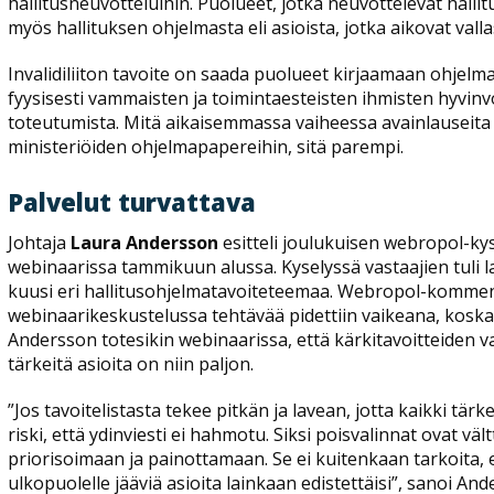
hallitusneuvotteluihin. Puolueet, jotka neuvottelevat hall
myös hallituksen ohjelmasta eli asioista, jotka aikovat val
Invalidiliiton tavoite on saada puolueet kirjaamaan ohjelma
fyysisesti vammaisten ja toimintaesteisten ihmisten hyvinv
toteutumista. Mitä aikaisemmassa vaiheessa avainlauseit
ministeriöiden ohjelmapapereihin, sitä parempi.
Palvelut turvattava
Johtaja
Laura Andersson
esitteli joulukuisen webropol-kyse
webinaarissa tammikuun alussa. Kyselyssä vastaajien tuli l
kuusi eri hallitusohjelmatavoiteteemaa. Webropol-kommen
webinaarikeskustelussa tehtävää pidettiin vaikeana, koska
Andersson totesikin webinaarissa, että kärkitavoitteiden v
tärkeitä asioita on niin paljon.
”Jos tavoitelistasta tekee pitkän ja lavean, jotta kaikki t
riski, että ydinviesti ei hahmotu. Siksi poisvalinnat ovat v
priorisoimaan ja painottamaan. Se ei kuitenkaan tarkoita, e
ulkopuolelle jääviä asioita lainkaan edistettäisi”, sanoi A