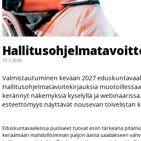
Hallitusohjelmatavoit
15.1.2026
Valmistautuminen kevään 2027 eduskuntavaale
Hallitusohjelmatavoitekirjauksia muotoillessaan
kerännyt näkemyksiä kyselyllä ja webinaarissa. E
esteettömyys näyttävät nousevan toivelistan 
Eduskuntavaaleissa puolueet tuovat esiin tärkeänä pitämiää
keräämään mahdollisimman paljon ääniä saadakseen vah