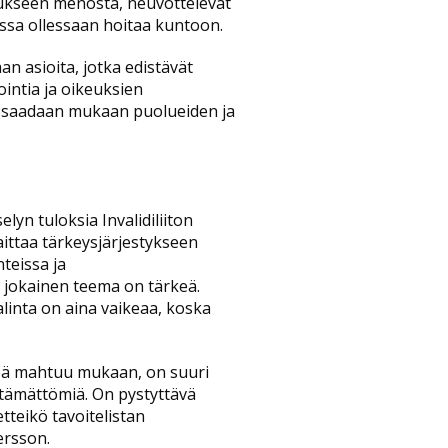
itukseen menosta, neuvottelevat
lassa ollessaan hoitaa kuntoon.
an asioita, jotka edistävät
ointia ja oikeuksien
a saadaan mukaan puolueiden ja
lyn tuloksia Invalidiliiton
aittaa tärkeysjärjestykseen
teissa ja
 jokainen teema on tärkeä.
alinta on aina vaikeaa, koska
ärkeä mahtuu mukaan, on suuri
älttämättömiä. On pystyttävä
tteikö tavoitelistan
ndersson.