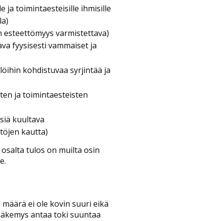
 ja toimintaesteisille ihmisille
la)
n esteettömyys varmistettava)
ava fyysisesti vammaiset ja
ilöihin kohdistuvaa syrjintää ja
sten ja toimintaesteisten
isiä kuultava
estöjen kautta)
) osalta tulos on muilta osin
le.
määrä ei ole kovin suuri eikä
 näkemys antaa toki suuntaa