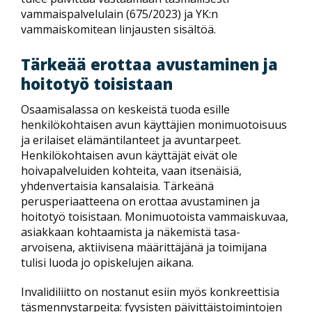
vammaispalvelulain (675/2023) ja YK:n
vammaiskomitean linjausten sisältöä.
Tärkeää erottaa avustaminen ja
hoitotyö toisistaan
Osaamisalassa on keskeistä tuoda esille
henkilökohtaisen avun käyttäjien monimuotoisuus
ja erilaiset elämäntilanteet ja avuntarpeet.
Henkilökohtaisen avun käyttäjät eivät ole
hoivapalveluiden kohteita, vaan itsenäisiä,
yhdenvertaisia kansalaisia. Tärkeänä
perusperiaatteena on erottaa avustaminen ja
hoitotyö toisistaan. Monimuotoista vammaiskuvaa,
asiakkaan kohtaamista ja näkemistä tasa-
arvoisena, aktiivisena määrittäjänä ja toimijana
tulisi luoda jo opiskelujen aikana.
Invalidiliitto on nostanut esiin myös konkreettisia
täsmennystarpeita: fyysisten päivittäistoimintojen