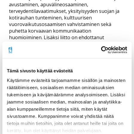
avustaminen, apuvälineosaaminen,
terveydentilavaatimukset, yksityisyyden suojan ja
kotirauhan tunteminen, kulttuurisen
vuorovaikutusosaamisen vahvistaminen sekä
puhetta korvaavan kommunikaation
huomioiminen. Lisäksi liitto on ehdottanut
saattohoidon sisällyttämistä mahdolliseksi
erilliseksi osa-alueeksi.
Näiden lisäksi erityisen tärkeää on täsmentää
tutkintokohtaisia terveydentilavaatimuksia.
Tämä sivusto käyttää evästeitä
Henkilökohtaisen avustajan työ on pääsääntöisesti
Käytämme evästeitä tarjoamamme sisällön ja mainosten
fyysistä avustamista, mitä toteutetaan hyvinkin
räätälöimiseen, sosiaalisen median ominaisuuksien
erilaisissa tilanteissa ja olosuhteissa.
tukemiseen ja kävijämäärämme analysoimiseen. Lisäksi
jaamme sosiaalisen median, mainosalan ja analytiikka-
Jatkovalmisteluissa tarvitaan
alan kumppaneillemme tietoja siitä, miten käytät
vahvempaa osallistamista
sivustoamme. Kumppanimme voivat yhdistää näitä
Vammaisten ihmisten oikeuksia säätelevät muun
tietoja muihin tietoihin, joita olet antanut heille tai joita on
lainsäädännön ohella erityisesti YK:n
kerätty, kun olet käyttänyt heidän palvelujaan.