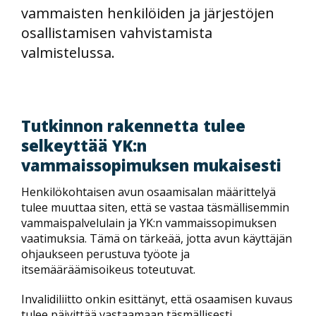
vammaisten henkilöiden ja järjestöjen
osallistamisen vahvistamista
valmistelussa.
Tutkinnon rakennetta tulee
selkeyttää YK:n
vammaissopimuksen mukaisesti
Henkilökohtaisen avun osaamisalan määrittelyä
tulee muuttaa siten, että se vastaa täsmällisemmin
vammaispalvelulain ja YK:n vammaissopimuksen
vaatimuksia. Tämä on tärkeää, jotta avun käyttäjän
ohjaukseen perustuva työote ja
itsemääräämisoikeus toteutuvat.
Invalidiliitto onkin esittänyt, että osaamisen kuvaus
tulee päivittää vastaamaan täsmällisesti