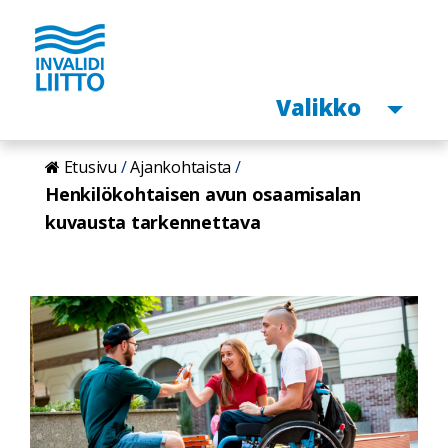
Avaa
Valikko
Hyppää
Etusivu
Ajankohtaista
pääsisältöön
Henkilökohtaisen avun osaamisalan
kuvausta tarkennettava