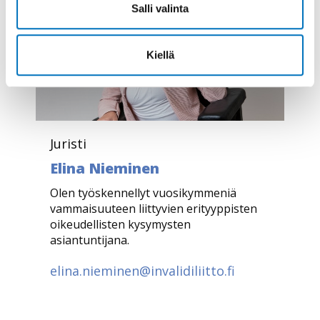
Salli valinta
Kiellä
Juristi
Elina Nieminen
Olen työskennellyt vuosikymmeniä
vammaisuuteen liittyvien erityyppisten
oikeudellisten kysymysten
asiantuntijana.
elina.nieminen@invalidiliitto.fi