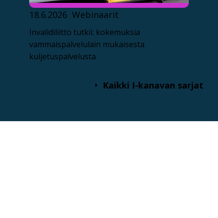
18.6.2026
Webinaarit
Invalidiliitto tutkii: kokemuksia
vammaispalvelulain mukaisesta
kuljetuspalvelusta
Kaikki I-kanavan sarjat