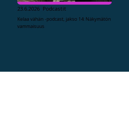
23.6.2026
Podcastit
Kelaa vähän -podcast, jakso 14: Näkymätön
vammaisuus