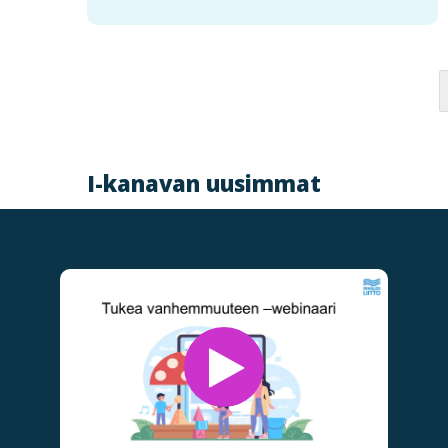
S
i
I-kanavan uusimmat
v
u
t
u