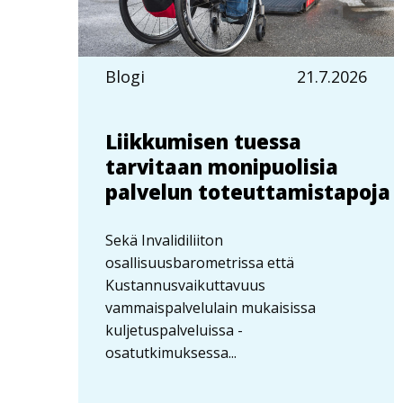
Blogi
21.7.2026
Liikkumisen tuessa
tarvitaan monipuolisia
palvelun toteuttamistapoja
Sekä Invalidiliiton
osallisuusbarometrissa että
Kustannusvaikuttavuus
vammaispalvelulain mukaisissa
kuljetuspalveluissa -
osatutkimuksessa...