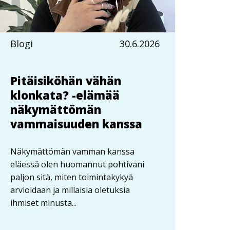
Blogi
30.6.2026
Pitäisiköhän vähän
klonkata? -elämää
näkymättömän
vammaisuuden kanssa
Näkymättömän vamman kanssa
eläessä olen huomannut pohtivani
paljon sitä, miten toimintakykyä
arvioidaan ja millaisia oletuksia
ihmiset minusta...