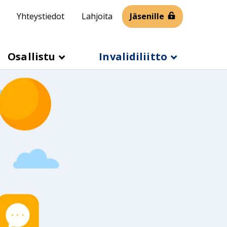
Yhteystiedot
Lahjoita
Jäsenille
Osallistu
Invalidiliitto