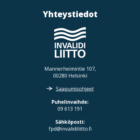
Yhteystiedot
Mannerheimintie 107,
00280 Helsinki
Saapumisohjeet
Puhelinvaihde:
09 613 191
Sähköposti:
fpd@invalidiliitto.fi