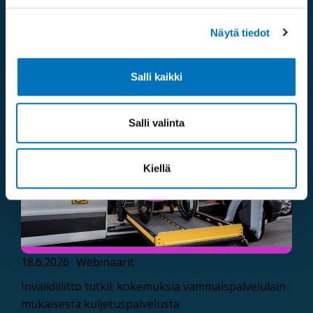
Näytä tiedot
23.6.2026
Podcastit
Kelaa vähän -podcast, jakso 14: Näkymätön
vammaisuus
Salli kaikki
Salli valinta
Kiellä
18.6.2026
Webinaarit
Invalidiliitto tutkii: kokemuksia vammaispalvelulain
mukaisesta kuljetuspalvelusta