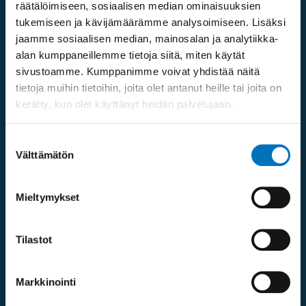
räätälöimiseen, sosiaalisen median ominaisuuksien
u
tukemiseen ja kävijämäärämme analysoimiseen. Lisäksi
jaamme sosiaalisen median, mainosalan ja analytiikka-
alan kumppaneillemme tietoja siitä, miten käytät
s
sivustoamme. Kumppanimme voivat yhdistää näitä
tietoja muihin tietoihin, joita olet antanut heille tai joita on
kerätty, kun olet käyttänyt heidän palvelujaan.
3.8.2026
Videot
Suostumuksen
Välttämätön
Tukea vanhemmuuteen
valinta
Mieltymykset
Tilastot
Markkinointi