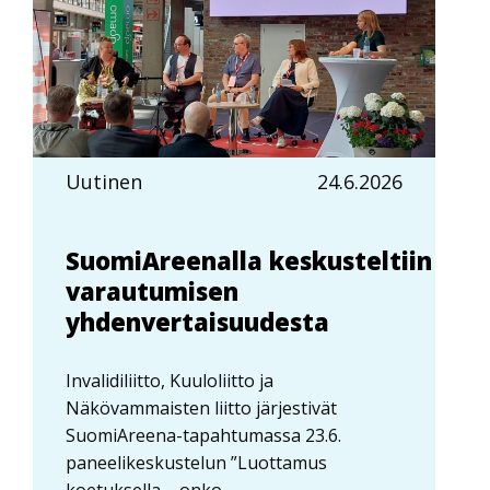
Uutinen
24.6.2026
SuomiAreenalla keskusteltiin
varautumisen
yhdenvertaisuudesta
Invalidiliitto, Kuuloliitto ja
Näkövammaisten liitto järjestivät
SuomiAreena-tapahtumassa 23.6.
paneelikeskustelun ”Luottamus
koetuksella – onko...