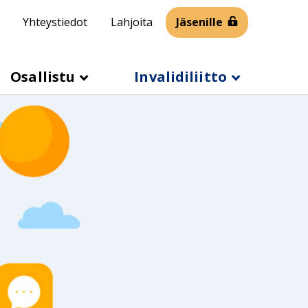
Yhteystiedot
Lahjoita
Jäsenille
Osallistu
Invalidiliitto