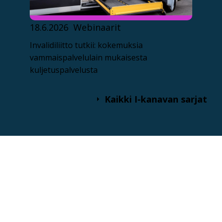
18.6.2026
Webinaarit
Invalidiliitto tutkii: kokemuksia
vammaispalvelulain mukaisesta
kuljetuspalvelusta
Kaikki I-kanavan sarjat