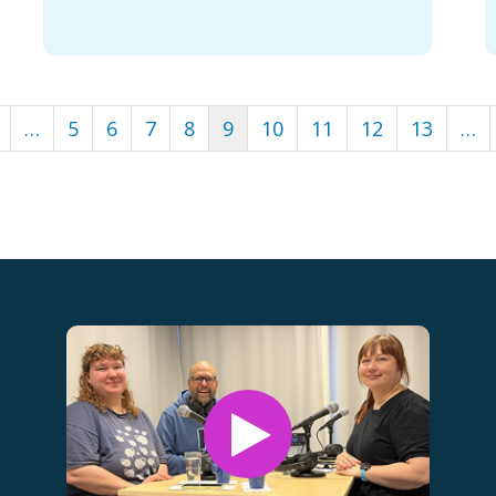
nen
dellinen
…
Sivu
5
Sivu
6
Sivu
7
Sivu
8
Tämänhetkinen
9
Sivu
10
Sivu
11
Sivu
12
Sivu
13
…
ivu
sivu