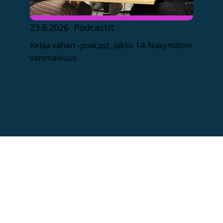
23.6.2026
Podcastit
Kelaa vähän -podcast, jakso 14: Näkymätön
vammaisuus