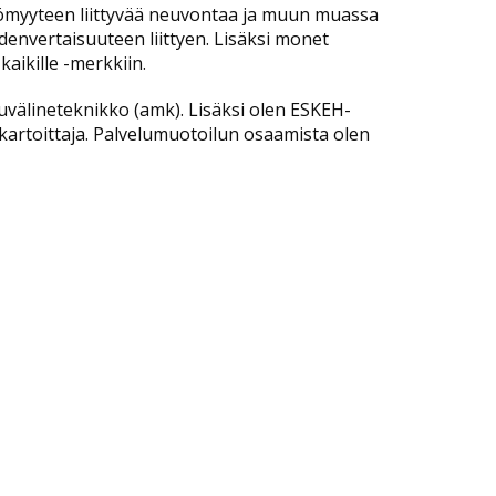
ttömyyteen liittyvää neuvontaa ja muun muassa
hdenvertaisuuteen liittyen. Lisäksi monet
kaikille -merkkiin.
uvälineteknikko (amk). Lisäksi olen ESKEH-
rtoittaja. Palvelumuotoilun osaamista olen