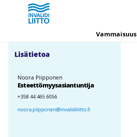
Hyppää
pääsisältöön
M
Vammaisuu
e
g
Lisätietoa
a
m
e
Noora Piipponen
n
Esteettömyysasiantuntija
u
+358 44 465 6056
noora.piipponen@invalidiliitto.fi