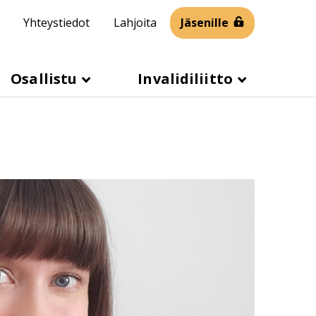
Yhteystiedot
Lahjoita
Jäsenille
Osallistu
Invalidiliitto