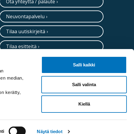
Ota yhteyttä / palaute
Neuvontapalvelu
Tilaa uutiskirjeitä
Tilaa esitteitä
Salli kaikki
an
sen median,
Salli valinta
on kerätty,
Kiellä
ti
Näytä tiedot