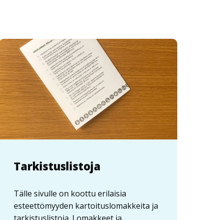
Tarkistuslistoja
Tälle sivulle on koottu erilaisia
esteettömyyden kartoituslomakkeita ja
tarkistuslistoja. Lomakkeet ja