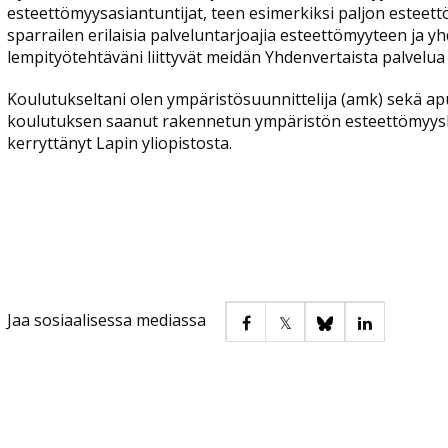
esteettömyysasiantuntijat, teen esimerkiksi paljon estee
sparrailen erilaisia palveluntarjoajia esteettömyyteen ja y
lempityötehtäväni liittyvät meidän Yhdenvertaista palvelua 
Koulutukseltani olen ympäristösuunnittelija (amk) sekä ap
koulutuksen saanut rakennetun ympäristön esteettömyyska
kerryttänyt Lapin yliopistosta.
Jaa sosiaalisessa mediassa