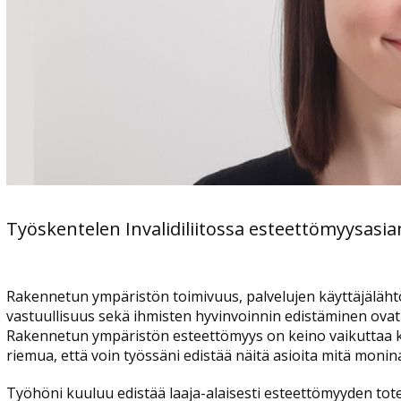
Työskentelen Invalidiliitossa esteettömyysasia
Rakennetun ympäristön toimivuus, palvelujen käyttäjälähtö
vastuullisuus sekä ihmisten hyvinvoinnin edistäminen ovat
Rakennetun ympäristön esteettömyys on keino vaikuttaa ka
riemua, että voin työssäni edistää näitä asioita mitä monin
Työhöni kuuluu edistää laaja-alaisesti esteettömyyden toteu