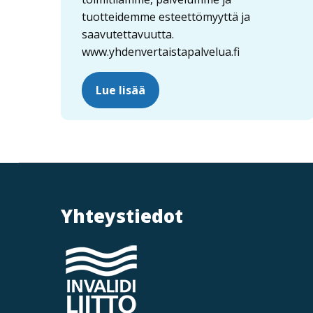
tuotteidemme esteettömyyttä ja
saavutettavuutta.
www.yhdenvertaistapalvelua.fi
Lue lisää
Yhteystiedot