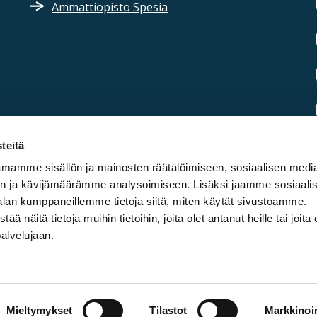
Ammattiopisto Spesia
teitä
mamme sisällön ja mainosten räätälöimiseen, sosiaalisen medi
n ja kävijämäärämme analysoimiseen. Lisäksi jaamme sosiaali
alan kumppaneillemme tietoja siitä, miten käytät sivustoamme.
näitä tietoja muihin tietoihin, joita olet antanut heille tai joita 
palvelujaan.
Mieltymykset
Tilastot
Markkinoin
Tietosuojaselosteet