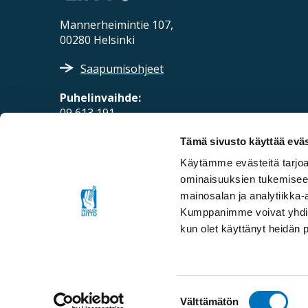
Mannerheimintie 107,
00280 Helsinki
Saapumisohjeet
Puhelinvaihde:
09 613 191
Sähköposti:
Tämä sivusto käyttää eväs
fpd@invalidiliitto.fi
Käytämme evästeitä tarjoa
ominaisuuksien tukemisee
mainosalan ja analytiikka-
Kumppanimme voivat yhdistää 
kun olet käyttänyt heidän 
Suostumuksen
Välttämätön
© Invalidiliitto ry
Saavutettavuusseloste