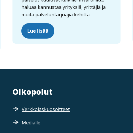
haluaa kannustaa yrityksiä, yrittäjiä ja
muita palveluntarjoajia kehittä...
Lue lisää
Oikopolut
Verkkolaskuosoitteet
Medialle