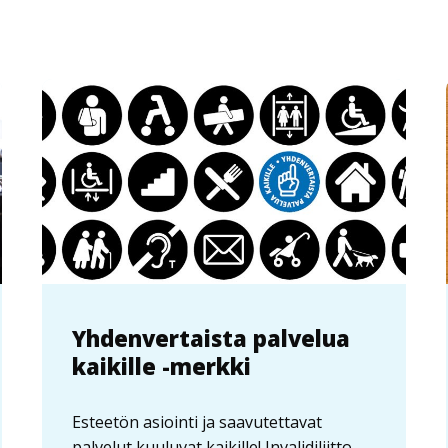
Yhdenvertaista palvelua
kaikille -merkki
Esteetön asiointi ja saavutettavat
palvelut kuuluvat kaikille! Invalidiliitto