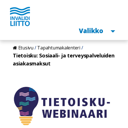
Avaa
Valikko
Hyppää
Etusivu
Tapahtumakalenteri
pääsisältöön
Tietoisku: Sosiaali- ja terveyspalveluiden
asiakasmaksut