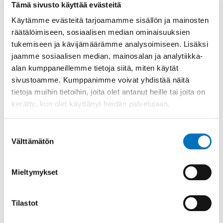
Tämä sivusto käyttää evästeitä
Käytämme evästeitä tarjoamamme sisällön ja mainosten
Jaa sosiaalisessa mediassa
räätälöimiseen, sosiaalisen median ominaisuuksien
tukemiseen ja kävijämäärämme analysoimiseen. Lisäksi
jaamme sosiaalisen median, mainosalan ja analytiikka-
alan kumppaneillemme tietoja siitä, miten käytät
Tapahtuma
sivustoamme. Kumppanimme voivat yhdistää näitä
21.8.2026
tietoja muihin tietoihin, joita olet antanut heille tai joita on
kerätty, kun olet käyttänyt heidän palvelujaan.
Alkaa:
21.8.2026 - 10:00
Suostumuksen
Päättyy:
21.8.2026 - 10:15
Välttämätön
valinta
Teams
Mieltymykset
Lisätietoa
Tilastot