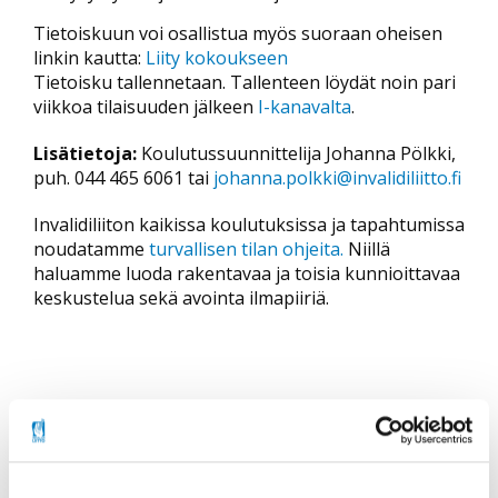
Tietoiskuun voi osallistua myös suoraan oheisen
linkin kautta:
Liity kokoukseen
Tietoisku tallennetaan. Tallenteen löydät noin pari
viikkoa tilaisuuden jälkeen
I-kanavalta
.
Lisätietoja:
Koulutussuunnittelija Johanna Pölkki,
puh. 044 465 6061 tai
johanna.polkki@invalidiliitto.fi
Invalidiliiton kaikissa koulutuksissa ja tapahtumissa
noudatamme
turvallisen tilan ohjeita.
Niillä
haluamme luoda rakentavaa ja toisia kunnioittavaa
keskustelua sekä avointa ilmapiiriä.