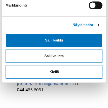
Markkinointi
Näytä tiedot
Salli kaikki
Koulutussuunnittelija
Salli valinta
Johanna Pölkki
Suunnittelen, kehitän ja toteutan
Kiellä
koulutuksia.
johanna.polkki@invalidiliitto.fi
044 465 6061