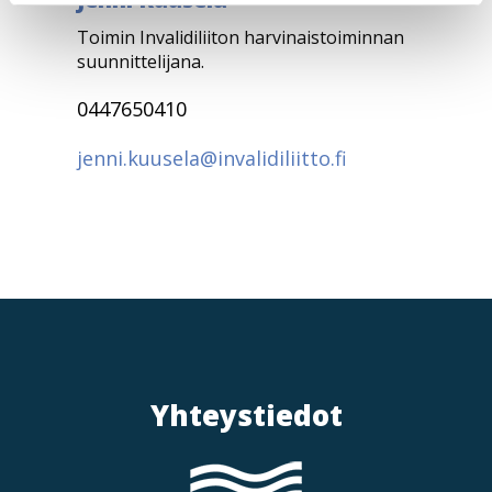
Toimin Invalidiliiton harvinaistoiminnan
suunnittelijana.
0447650410
jenni.kuusela@invalidiliitto.fi
Yhteystiedot