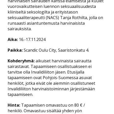
harvinaisen sairauden kanssa elämisestä ja kuulet
vuorovaikutteisen luennon seksuaalisuudesta
kliiniseltä seksologilta ja erityistason
seksuaaliterapeutti (NACS) Tanja Rothilta, jolla on
runsaasti asiantuntemusta harvinaisista
sairauksista.
Aika:
16.-17.11.2024
Paikka:
Scandic Oulu City, Saaristonkatu 4.
Kohderyhmä:
aikuiset harvinaista sairautta
sairastavat. Tapaamiseen osallistuakseen ei
tarvitse olla Invalidiliiton jäsen. Etusijalla
tapaamiseen ovat Pohjois-Suomessa asuvat
henkilöt, jotka eivät ole aiemmin osallistuneet
Invalidiliiton harvinaistoiminnan järjestämään
tapaamiseen.
Hinta:
Tapaamisen omavastuu on 80 € /
henkilö. Omavastuu sisältää yhden yön