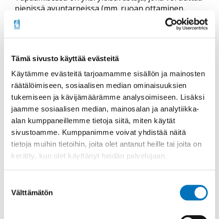
pienissä avuntarpeissa (mm. ruoan ottaminen,
tavaroiden kantaminen). Mikäli tarvitset avustusta
henkilökohtaisissa toimissa (kuten pukeutuminen,
wc-käynnit), otathan mukaan oman avustajan.
Henkilökohtaisesta avustajasta emme veloita
Tämä sivusto käyttää evästeitä
omavastuuosuutta.
Käytämme evästeitä tarjoamamme sisällön ja mainosten
räätälöimiseen, sosiaalisen median ominaisuuksien
tukemiseen ja kävijämäärämme analysoimiseen. Lisäksi
jaamme sosiaalisen median, mainosalan ja analytiikka-
alan kumppaneillemme tietoja siitä, miten käytät
Jaa sosiaalisessa mediassa
sivustoamme. Kumppanimme voivat yhdistää näitä
tietoja muihin tietoihin, joita olet antanut heille tai joita on
kerätty, kun olet käyttänyt heidän palvelujaan.
Tapahtuma
Suostumuksen
16.11.2024
Välttämätön
valinta
Alkaa:
16.11.2024 - 11:00