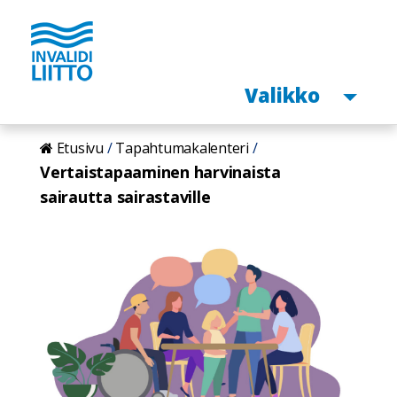
Avaa
Valikko
Hyppää
Etusivu
Tapahtumakalenteri
pääsisältöön
Vertaistapaaminen harvinaista
sairautta sairastaville