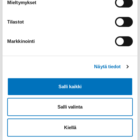
Mieltymykset
Päättyy:
17.11.2024 - 14:30
Oulu
Tilastot
Markkinointi
Lisätietoa
Näytä tiedot
Salli kaikki
Salli valinta
Kiellä
Suunnittelija
Jenni Kuusela