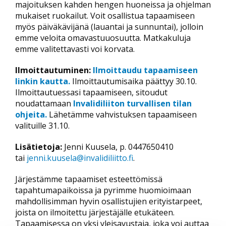
majoituksen kahden hengen huoneissa ja ohjelman
mukaiset ruokailut. Voit osallistua tapaamiseen
myös päiväkävijänä (lauantai ja sunnuntai), jolloin
emme veloita omavastuuosuutta. Matkakuluja
emme valitettavasti voi korvata.
Ilmoittautuminen:
Ilmoittaudu tapaamiseen
linkin kautta.
Ilmoittautumisaika päättyy 30.10.
Ilmoittautuessasi tapaamiseen, sitoudut
noudattamaan
Invalidiliiton turvallisen tilan
ohjeita.
Lähetämme vahvistuksen tapaamiseen
valituille 31.10.
Lisätietoja:
Jenni Kuusela, p. 0447650410
tai
jenni.kuusela@invalidiliitto.fi
.
Järjestämme tapaamiset esteettömissä
tapahtumapaikoissa ja pyrimme huomioimaan
mahdollisimman hyvin osallistujien erityistarpeet,
joista on ilmoitettu järjestäjälle etukäteen.
Tapaamisessa on yksi yleisavustaja, joka voi auttaa