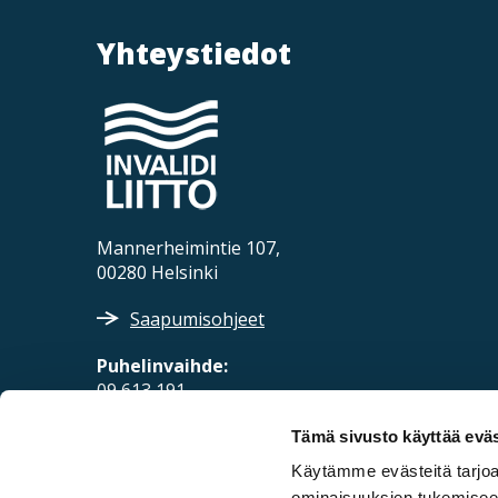
Yhteystiedot
Mannerheimintie 107,
00280 Helsinki
Saapumisohjeet
Puhelinvaihde:
09 613 191
Sähköposti:
Tämä sivusto käyttää eväs
fpd@invalidiliitto.fi
Käytämme evästeitä tarjoa
ominaisuuksien tukemisee