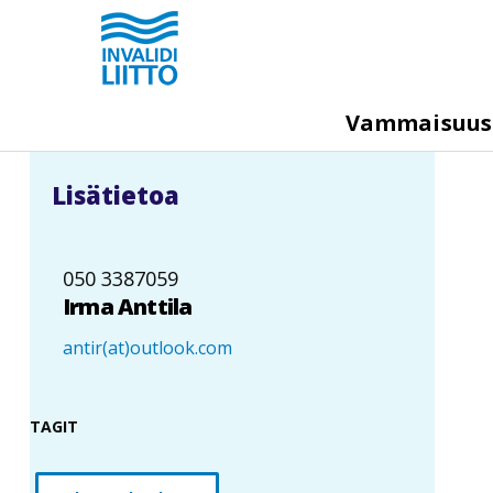
Hyppää
pääsisältöön
M
Vammaisuu
e
g
Lisätietoa
a
m
e
050 3387059
n
Irma Anttila
u
antir(at)outlook.com
TAGIT