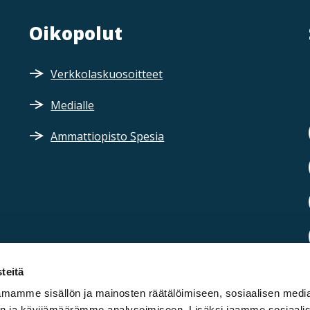
Oikopolut
Verkkolaskuosoitteet
Medialle
Ammattiopisto Spesia
teitä
mamme sisällön ja mainosten räätälöimiseen, sosiaalisen medi
n ja kävijämäärämme analysoimiseen. Lisäksi jaamme sosiaali