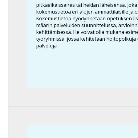
pitkäaikaissairas tai heidän läheisensä, joka 
kokemustietoa eri alojen ammattilaisille ja op
Kokemustietoa hyödynnetään opetuksen lis
määrin palveluiden suunnittelussa, arvioinni
kehittämisessä. He voivat olla mukana esime
työryhmissä, jossa kehitetään hoitopolkuja 
palveluja.