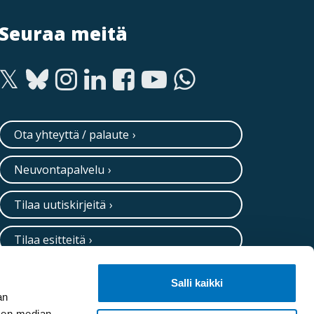
Seuraa meitä
Ota yhteyttä / palaute
Neuvontapalvelu
Tilaa uutiskirjeitä
Tilaa esitteitä
Salli kaikki
an
sen median,