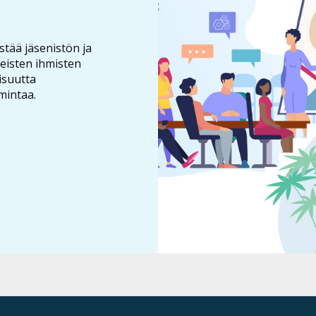
stää jäsenistön ja
eisten ihmisten
isuutta
mintaa.