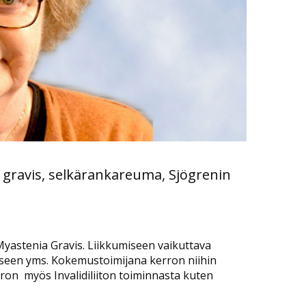
 gravis, selkärankareuma, Sjögrenin
Myastenia Gravis. Liikkumiseen vaikuttava
miseen yms. Kokemustoimijana kerron niihin
erron myös Invalidiliiton toiminnasta kuten