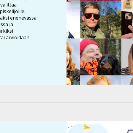
välittää
iskelijoille.
äksi enenevässä
ssa ja
rkiksi
tai arvioidaan