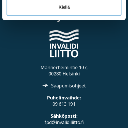
Kiellä
Yhteystiedot
Mannerheimintie 107,
00280 Helsinki
Saapumisohjeet
Puhelinvaihde:
09 613 191
Sähköposti:
fpd@invalidiliitto.fi