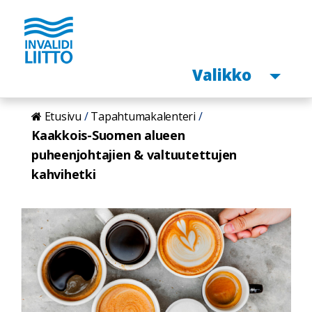
Avaa
Valikko
Hyppää
Etusivu
Tapahtumakalenteri
pääsisältöön
Kaakkois-Suomen alueen
puheenjohtajien & valtuutettujen
kahvihetki