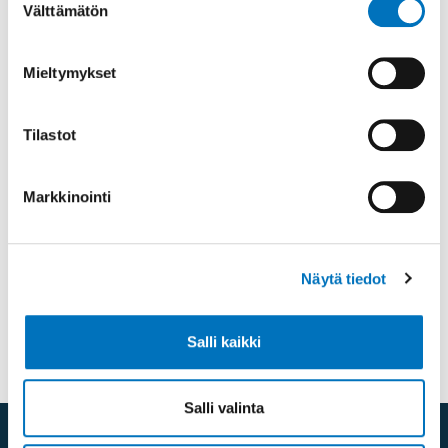
Välttämätön
valinta
Toimin Kaakkois-Suomen alueen
järjestöasiantuntijana. Teen työtä
yhdenvertaisen ja esteettömän
Mieltymykset
Suomen puolesta Etelä-Karjalassa,
Kymenlaaksossa ja Päijät-Hämeesssä.
Tilastot
Invalidiliiton valtakunnallisten
yhdistysten yhdistystoiminnan
tukeminen on myös osa työnkuvaani.
Markkinointi
044 765 0506
tiina.ihalainen@invalidiliitto.fi
Näytä tiedot
Salli kaikki
Salli valinta