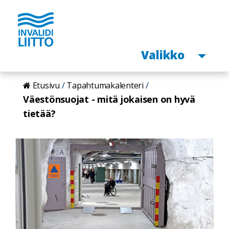
Avaa
Valikko
Hyppää
Etusivu
Tapahtumakalenteri
pääsisältöön
Väestönsuojat - mitä jokaisen on hyvä
tietää?