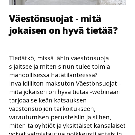
Väestönsuojat - mitä
jokaisen on hyvä tietää?
Tiedätkö, missä lähin väestönsuoja
sijaitsee ja miten sinun tulee toimia
mahdollisessa hätätilanteessa?
Invalidiliiton maksuton Väestönsuojat –
mitä jokaisen on hyvä tietää -webinaari
tarjoaa selkeän katsauksen
väestönsuojien tarkoitukseen,
varautumisen perusteisiin ja siihen,
miten taloyhtiöt ja yksittäiset kansalaiset
voivat valmistautua poikkeustilanteisiin.