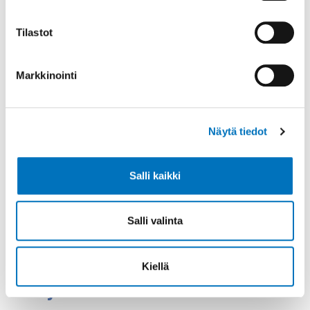
Teams
Tilastot
Markkinointi
Lisätietoa
Näytä tiedot
Salli kaikki
Salli valinta
Koulutussuunnittelija
Kiellä
Johanna Pölkki