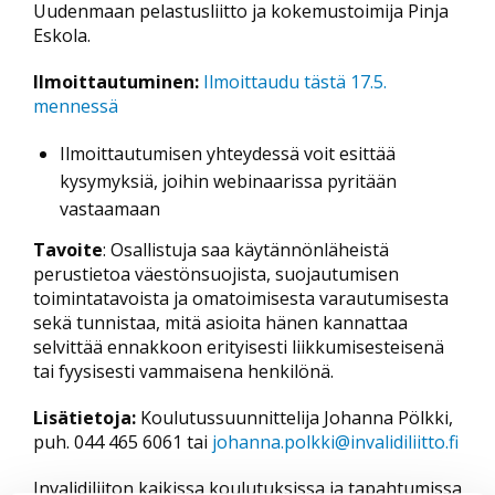
Uudenmaan pelastusliitto ja kokemustoimija Pinja
Eskola.
Ilmoittautuminen:
Ilmoittaudu tästä 17.5.
mennessä
Ilmoittautumisen yhteydessä voit esittää
kysymyksiä, joihin webinaarissa pyritään
vastaamaan
Tavoite
: Osallistuja saa käytännönläheistä
perustietoa väestönsuojista, suojautumisen
toimintatavoista ja omatoimisesta varautumisesta
sekä tunnistaa, mitä asioita hänen kannattaa
selvittää ennakkoon erityisesti liikkumisesteisenä
tai fyysisesti vammaisena henkilönä.
Lisätietoja:
Koulutussuunnittelija Johanna Pölkki,
puh. 044 465 6061 tai
johanna.polkki@invalidiliitto.fi
Invalidiliiton kaikissa koulutuksissa ja tapahtumissa