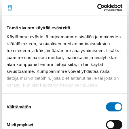
noudatamme
turvallisen tilan ohjeita.
Niillä
haluamme luoda rakentavaa ja toisia kunnioittavaa
keskustelua, sekä avointa ilmapiiriä.
Tämä sivusto käyttää evästeitä
Käytämme evästeitä tarjoamamme sisällön ja mainosten
räätälöimiseen, sosiaalisen median ominaisuuksien
tukemiseen ja kävijämäärämme analysoimiseen. Lisäksi
jaamme sosiaalisen median, mainosalan ja analytiikka-
alan kumppaneillemme tietoja siitä, miten käytät
Jaa sosiaalisessa mediassa
sivustoamme. Kumppanimme voivat yhdistää näitä
tietoja muihin tietoihin, joita olet antanut heille tai joita on
kerätty, kun olet käyttänyt heidän palvelujaan.
Tapahtuma
Suostumuksen
19.5.2026
Välttämätön
valinta
Alkaa:
19.5.2026 - 17:00
Mieltymykset
Päättyy:
19.5.2026 - 18:30