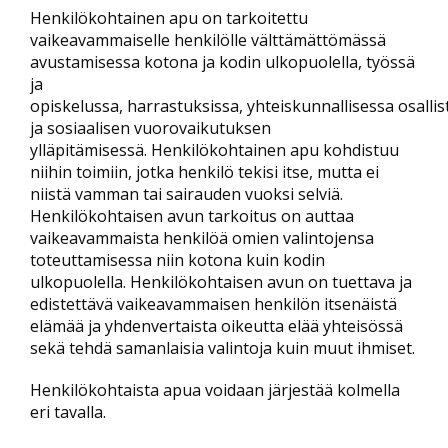
Henkilökohtainen apu on tarkoitettu
vaikeavammaiselle henkilölle välttämättömässä
avustamisessa kotona ja kodin ulkopuolella, työssä
ja
opiskelussa, harrastuksissa, yhteiskunnallisessa osalli
ja sosiaalisen vuorovaikutuksen
ylläpitämisessä. Henkilökohtainen apu kohdistuu
niihin toimiin, jotka henkilö tekisi itse, mutta ei
niistä vamman tai sairauden vuoksi selviä.
Henkilökohtaisen avun tarkoitus on auttaa
vaikeavammaista henkilöä omien valintojensa
toteuttamisessa niin kotona kuin kodin
ulkopuolella. Henkilökohtaisen avun on tuettava ja
edistettävä vaikeavammaisen henkilön itsenäistä
elämää ja yhdenvertaista oikeutta elää yhteisössä
sekä tehdä samanlaisia valintoja kuin muut ihmiset.
Henkilökohtaista apua voidaan järjestää kolmella
eri tavalla.