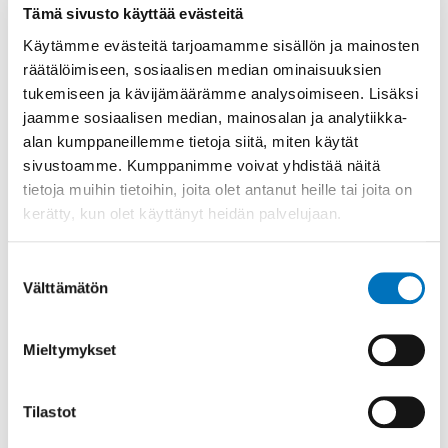
Tämä sivusto käyttää evästeitä
vaikeavammainen saa tarvitsemansa palvelut.
Käytämme evästeitä tarjoamamme sisällön ja mainosten
räätälöimiseen, sosiaalisen median ominaisuuksien
TAGIT
tukemiseen ja kävijämäärämme analysoimiseen. Lisäksi
jaamme sosiaalisen median, mainosalan ja analytiikka-
alan kumppaneillemme tietoja siitä, miten käytät
Asuminen
Palvelut
sivustoamme. Kumppanimme voivat yhdistää näitä
tietoja muihin tietoihin, joita olet antanut heille tai joita on
kerätty, kun olet käyttänyt heidän palvelujaan.
Suostumuksen
Välttämätön
valinta
Aiheeseen liittyvää
Mieltymykset
Tilastot