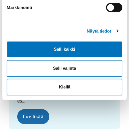
Markkinointi
Näytä tiedot
Salli kaikki
Asunto
Salli valinta
Esteettömät ratkaisut asunnossa ja
asunnon tilojen muunneltavuus
mahdollistavat sen, että siinä voi asua myös
Kiellä
elämäntilanteiden muuttuessa. Asunnon
es...
Lue lisää