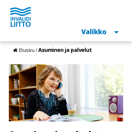
Avaa
Valikko
Hyppää
Asuminen ja palvelut
Etusivu
pääsisältöön