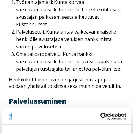
Työnantajamalli: Kunta korvaa
vaikeavammaiselle henkilölle henkilökohtaisen
avustajan palkkaamisesta aiheutuvat
kustannukset.
Palveluseteli: Kunta antaa vaikeavammaiselle
henkilölle avustajapalveluiden hankkimista
varten palvelusetelin.
Oma tai ostopalvelu:
Kunta hankkii
vaikeavammaiselle henkilölle avustajapalveluita
palvelujen tuottajalta tai järjestää palvelun itse.
Henkilökohtaisen avun eri järjestämistapoja
voidaan yhdistää toisiinsa sekä muihin palveluihin.
Palveluasuminen
Palveluasuminen on itsenäistä asumista, riittäviä
palveluita ja tarvittaessa ympärivuorokautista
asumisturvallisuutta. Sitä voidaan järjestää kotona
tai esimerkiksi palveluasumisyksikössä, jossa