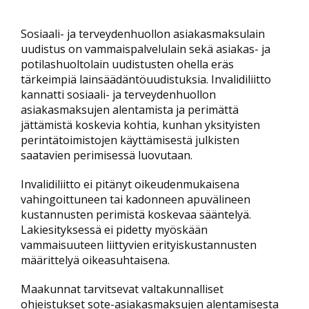
Sosiaali- ja terveydenhuollon asiakasmaksulain
uudistus on vammaispalvelulain sekä asiakas- ja
potilashuoltolain uudistusten ohella eräs
tärkeimpiä lainsäädäntöuudistuksia. Invalidiliitto
kannatti sosiaali- ja terveydenhuollon
asiakasmaksujen alentamista ja perimättä
jättämistä koskevia kohtia, kunhan yksityisten
perintätoimistojen käyttämisestä julkisten
saatavien perimisessä luovutaan.
Invalidiliitto ei pitänyt oikeudenmukaisena
vahingoittuneen tai kadonneen apuvälineen
kustannusten perimistä koskevaa sääntelyä.
Lakiesityksessä ei pidetty myöskään
vammaisuuteen liittyvien erityiskustannusten
määrittelyä oikeasuhtaisena.
Maakunnat tarvitsevat valtakunnalliset
ohjeistukset sote-asiakasmaksujen alentamisesta