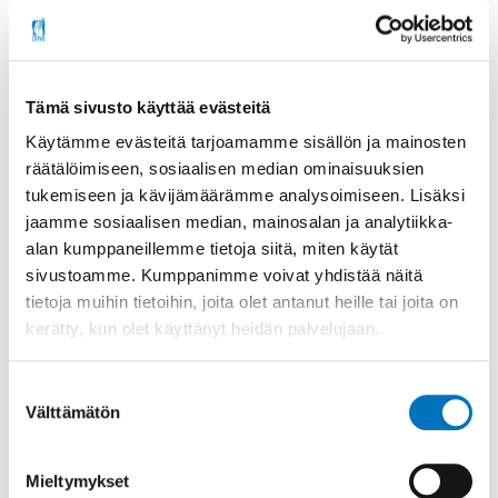
Tämä sivusto käyttää evästeitä
Käytämme evästeitä tarjoamamme sisällön ja mainosten
räätälöimiseen, sosiaalisen median ominaisuuksien
tukemiseen ja kävijämäärämme analysoimiseen. Lisäksi
jaamme sosiaalisen median, mainosalan ja analytiikka-
YK:n vammaissopimus
alan kumppaneillemme tietoja siitä, miten käytät
sivustoamme. Kumppanimme voivat yhdistää näitä
tietoja muihin tietoihin, joita olet antanut heille tai joita on
YK:n vammaissopimus tuli voimaan
kerätty, kun olet käyttänyt heidän palvelujaan.
Suomessa 10.6.2016. Tämä tarkoittaa sitä,
että kansainvälistä sopimusta vammaisten
henkilöiden ihmisoikeuksista on no...
Suostumuksen
Välttämätön
valinta
Lue lisää
Mieltymykset