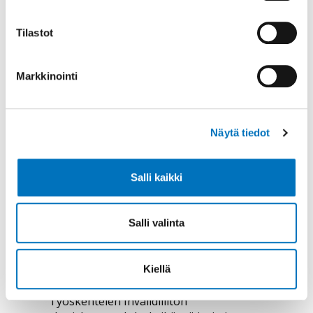
Tilastot
Lisätietoa
Markkinointi
Näytä tiedot
Salli kaikki
Salli valinta
Juristi
Kiellä
Henrik Gustafsson
Työskentelen Invalidiliiton