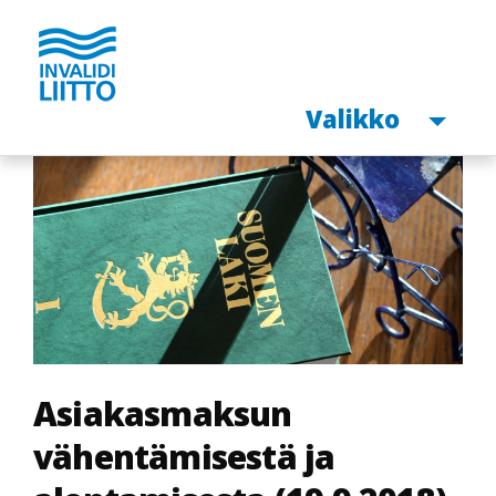
Avaa
Valikko
Hyppää
pääsisältöön
Asiakasmaksun
vähentämisestä ja