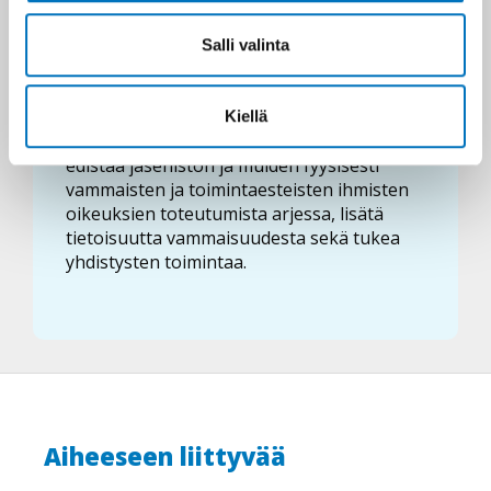
Salli valinta
Invalidiliitto kouluttaa
Kiellä
Invalidiliiton koulutuksen tavoitteena on
edistää jäsenistön ja muiden fyysisesti
vammaisten ja toimintaesteisten ihmisten
oikeuksien toteutumista arjessa, lisätä
tietoisuutta vammaisuudesta sekä tukea
yhdistysten toimintaa.
Aiheeseen liittyvää