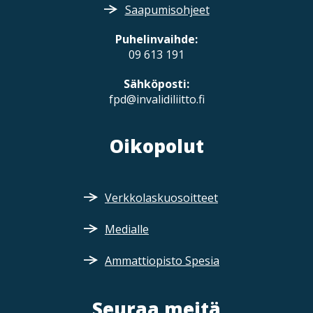
Saapumisohjeet
Puhelinvaihde:
09 613 191
Sähköposti:
fpd@invalidiliitto.fi
Oikopolut
Verkkolaskuosoitteet
Medialle
Ammattiopisto Spesia
Seuraa meitä