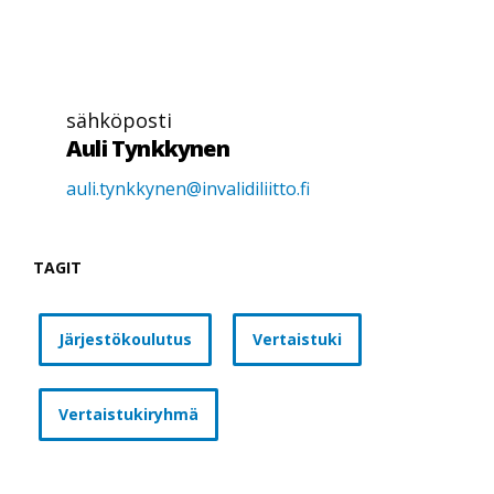
sähköposti
Auli Tynkkynen
auli.tynkkynen@invalidiliitto.fi
TAGIT
Järjestökoulutus
Vertaistuki
Vertaistukiryhmä