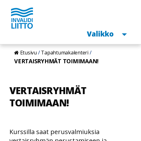
Avaa
Valikko
Hyppää
Etusivu
Tapahtumakalenteri
pääsisältöön
VERTAISRYHMÄT TOIMIMAAN!
VERTAISRYHMÄT
TOIMIMAAN!
Kurssilla saat perusvalmiuksia
vertaisryhmän perustamiseen ja