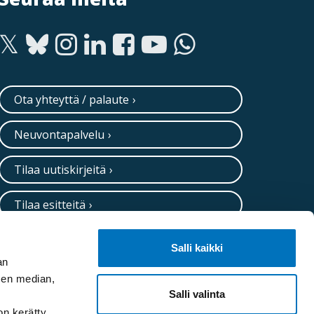
Ota yhteyttä / palaute
Neuvontapalvelu
Tilaa uutiskirjeitä
Tilaa esitteitä
Salli kaikki
an
sen median,
Salli valinta
on kerätty,