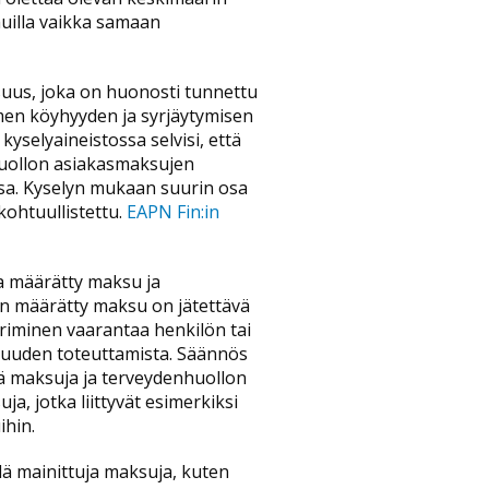
muilla vaikka samaan
uus, joka on huonosti tunnettu
omen köyhyyden ja syrjäytymisen
yselyaineistossa selvisi, että
nhuollon asiakasmaksujen
issa. Kyselyn mukaan suurin osa
 kohtuullistettu.
EAPN Fin:in
a määrätty maksu ja
n määrätty maksu on jätettävä
eriminen vaarantaa henkilön tai
suuden toteuttamista. Säännös
jä maksuja ja terveydenhuollon
, jotka liittyvät esimerkiksi
ihin.
lä mainittuja maksuja, kuten