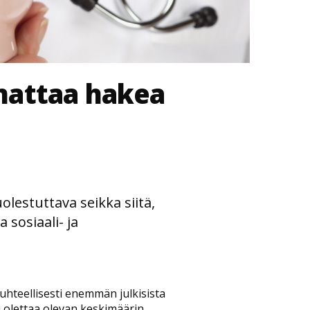
nattaa hakea
olestuttava seikka siitä,
 sosiaali- ja
uhteellisesti enemmän julkisista
voi olettaa olevan keskimäärin