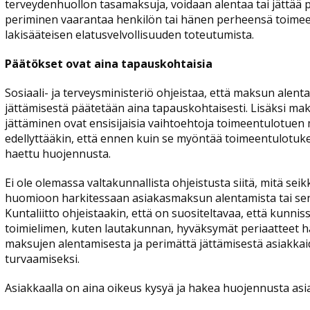
terveydenhuollon tasamaksuja, voidaan alentaa tai jättää 
periminen vaarantaa henkilön tai hänen perheensä toimeen
lakisääteisen elatusvelvollisuuden toteutumista.
Päätökset ovat aina tapauskohtaisia
Sosiaali- ja terveysministeriö ohjeistaa, että maksun alent
jättämisestä päätetään aina tapauskohtaisesti. Lisäksi ma
jättäminen ovat ensisijaisia vaihtoehtoja toimeentulotue
edellyttääkin, että ennen kuin se myöntää toimeentulotuk
haettu huojennusta.
Ei ole olemassa valtakunnallista ohjeistusta siitä, mitä se
huomioon harkitessaan asiakasmaksun alentamista tai sen
Kuntaliitto ohjeistaakin, että on suositeltavaa, että kunnis
toimielimen, kuten lautakunnan, hyväksymät periaatteet 
maksujen alentamisesta ja perimättä jättämisestä asiakka
turvaamiseksi.
Asiakkaalla on aina oikeus kysyä ja hakea huojennusta as