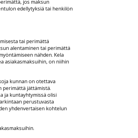
perimättä, jos maksun
tulon edellytyksiä tai henkilön
amisesta tai perimättä
ksun alentaminen tai perimättä
n myöntämiseen nähden. Kela
ea asiakasmaksuihin, on niihin
ikkoja kunnan on otettava
 perimättä jättämistä.
sa ja kuntayhtymissä olisi
harkintaan perustuvasta
iden yhdenvertaisen kohtelun
iakasmaksuihin.