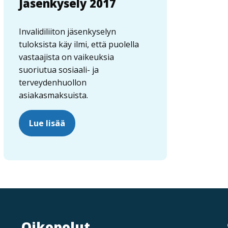
Jäsenkysely 2017
Invalidiliiton jäsenkyselyn
tuloksista käy ilmi, että puolella
vastaajista on vaikeuksia
suoriutua sosiaali- ja
terveydenhuollon
asiakasmaksuista.
Lue lisää
Oikopolut