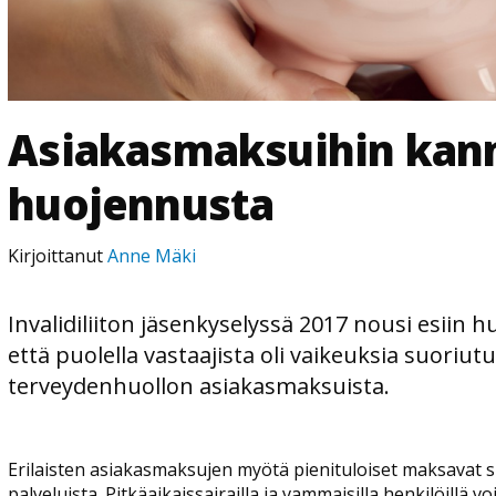
Asiakasmaksuihin kan
huojennusta
Kirjoittanut
Anne Mäki
Invalidiliiton jäsenkyselyssä 2017 nousi esiin hu
että puolella vastaajista oli vaikeuksia suoriutua
terveydenhuollon asiakasmaksuista.
Erilaisten asiakasmaksujen myötä pienituloiset maksavat s
palveluista. Pitkäaikaissairailla ja vammaisilla henkilöillä 