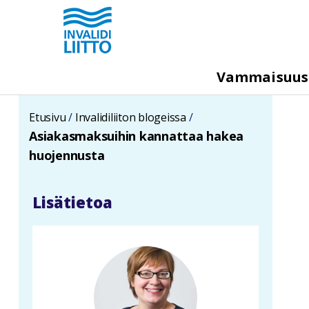
Hyppää
pääsisältöön
M
Vammaisuu
e
g
Etusivu
Invalidiliiton blogeissa
a
Asiakasmaksuihin kannattaa hakea
m
huojennusta
e
n
Lisätietoa
u