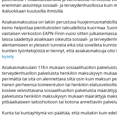
enemmän asiointeja sosiaali- ja terveydenhuollossa kuin 
ikäluokkaan kuuluvilla ihmisillä.
Asiakasmaksuissa on lakiin perustuva huojennusmahdollis
keino helpottaa pienituloisten taloudellista kuormaa. Su
vastaisen verkoston EAPN-Finin vuosi sitten julkaisemassa k
laissa säädettyä asiakkaan oikeutta sosiaali- ja terveyde
alentamiseen ei yleisesti tunneta eikä sitä sovelleta kunn
kuntien työntekijöistä ei tiennyt, että asiakasmaksuja olisi
kysely
Asiakasmaksulain 11§:n mukaan sosiaalihuollon palveluist
terveydenhuollon palveluista henkilön maksukyvyn mukaa
perimättä tai sitä on alennettava siltä osin kuin maksun p
hänen perheensä toimeentulon tai henkilön elatusvelvolli
koskee velvoittavana sosiaalihuollon palveluista määrätty
palveluista henkilön maksukyvyn mukaan määrättyjä maksuja
pitkäaikaiseen laitoshoitoon tai kotona annettaviin palvelu
Kunta tai kuntayhtymä voi päättää, että muitakin kuin edel