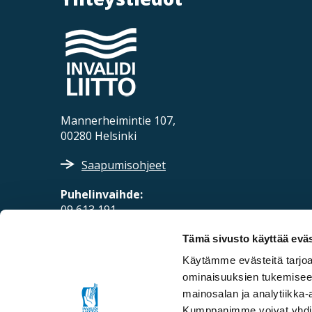
Mannerheimintie 107,
00280 Helsinki
Saapumisohjeet
Puhelinvaihde:
09 613 191
Sähköposti:
Tämä sivusto käyttää eväs
fpd@invalidiliitto.fi
Käytämme evästeitä tarjoa
ominaisuuksien tukemisee
mainosalan ja analytiikka-
Kumppanimme voivat yhdistää 