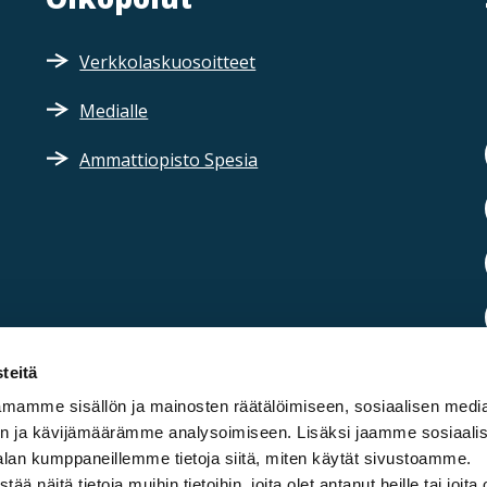
Verkkolaskuosoitteet
Medialle
Ammattiopisto Spesia
teitä
mamme sisällön ja mainosten räätälöimiseen, sosiaalisen medi
n ja kävijämäärämme analysoimiseen. Lisäksi jaamme sosiaali
alan kumppaneillemme tietoja siitä, miten käytät sivustoamme.
näitä tietoja muihin tietoihin, joita olet antanut heille tai joita 