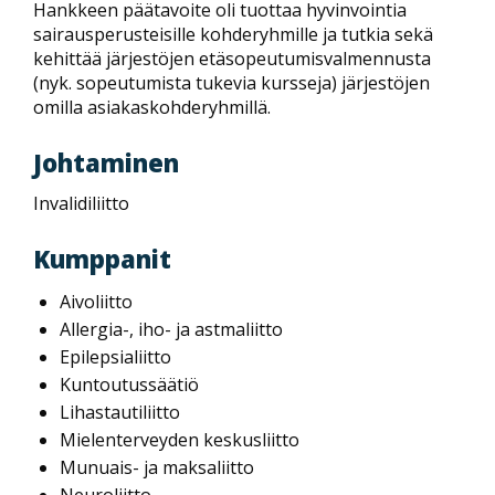
Hankkeen päätavoite oli tuottaa hyvinvointia
sairausperusteisille kohderyhmille ja tutkia sekä
kehittää järjestöjen etäsopeutumisvalmennusta
(nyk. sopeutumista tukevia kursseja) järjestöjen
omilla asiakaskohderyhmillä.
Johtaminen
Invalidiliitto
Kumppanit
Aivoliitto
Allergia-, iho- ja astmaliitto
Epilepsialiitto
Kuntoutussäätiö
Lihastautiliitto
Mielenterveyden keskusliitto
Munuais- ja maksaliitto
Neuroliitto