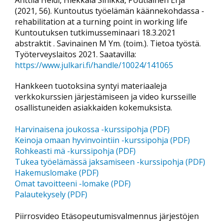
Anttila Heidi, Hiekkala Sinikka, Poutiainen Erja
(2021, 56). Kuntoutus työelämän käännekohdassa -
rehabilitation at a turning point in working life
Kuntoutuksen tutkimusseminaari 18.3.2021
abstraktit . Savinainen M Ym. (toim.). Tietoa työstä.
Työterveyslaitos 2021. Saatavilla:
https://www.julkari.fi/handle/10024/141065
Hankkeen tuotoksina syntyi materiaaleja
verkkokurssien järjestämiseen ja video kursseille
osallistuneiden asiakkaiden kokemuksista.
Harvinaisena joukossa -kurssipohja (PDF)
Keinoja omaan hyvinvointiin -kurssipohja (PDF)
Rohkeasti mä -kurssipohja (PDF)
Tukea työelämässä jaksamiseen -kurssipohja (PDF)
Hakemuslomake (PDF)
Omat tavoitteeni -lomake (PDF)
Palautekysely (PDF)
Piirrosvideo Etäsopeutumisvalmennus järjestöjen