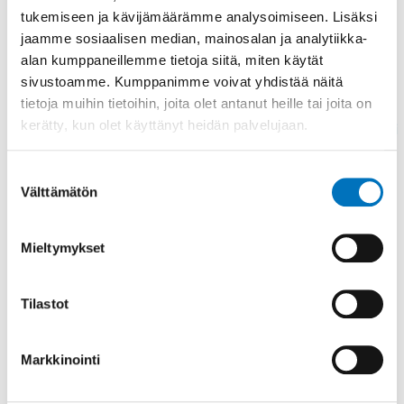
tukemiseen ja kävijämäärämme analysoimiseen. Lisäksi
Toteutusaika
jaamme sosiaalisen median, mainosalan ja analytiikka-
alan kumppaneillemme tietoja siitä, miten käytät
2018-2021
sivustoamme. Kumppanimme voivat yhdistää näitä
tietoja muihin tietoihin, joita olet antanut heille tai joita on
Lisätietoja: dosentti, tutkimusjohtaja Sinikka
kerätty, kun olet käyttänyt heidän palvelujaan.
Hiekkala, Invalidiliitto,
etunimi.sukunimi@invalidiliitto.fi
Suostumuksen
Välttämätön
valinta
Mieltymykset
Jaa sosiaalisessa mediassa
Tilastot
Lisää aiheesta
Markkinointi