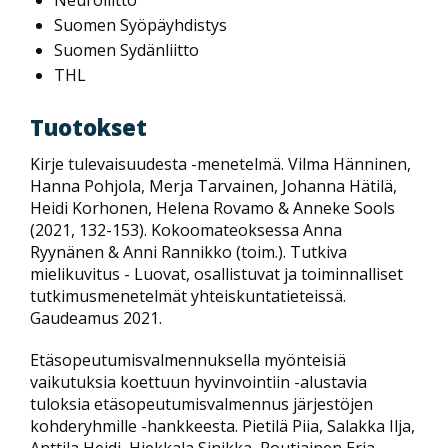
Suomen Syöpäyhdistys
Suomen Sydänliitto
THL
Tuotokset
Kirje tulevaisuudesta -menetelmä. Vilma Hänninen,
Hanna Pohjola, Merja Tarvainen, Johanna Hätilä,
Heidi Korhonen, Helena Rovamo & Anneke Sools
(2021, 132-153). Kokoomateoksessa Anna
Ryynänen & Anni Rannikko (toim.). Tutkiva
mielikuvitus - Luovat, osallistuvat ja toiminnalliset
tutkimusmenetelmät yhteiskuntatieteissä.
Gaudeamus 2021.
Etäsopeutumisvalmennuksella myönteisiä
vaikutuksia koettuun hyvinvointiin -alustavia
tuloksia etäsopeutumisvalmennus järjestöjen
kohderyhmille -hankkeesta. Pietilä Piia, Salakka Ilja,