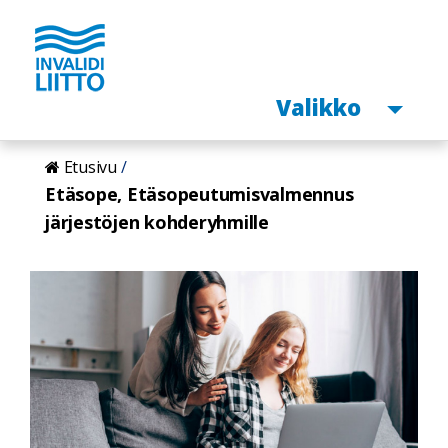
Avaa
Valikko
Hyppää
Etusivu
pääsisältöön
Etäsope, Etäsopeutumisvalmennus
järjestöjen kohderyhmille