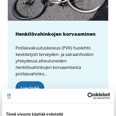
Henkilövahinkojen korvaaminen
Potilasvakuutuskeskus (PVK) huolehtii
keskitetysti terveyden- ja sairaanhoidon
yhteydessä aiheutuneiden
henkilövahinkojen korvaamisesta
potilasvahinko...
Lue lisää
Tämä sivusto käyttää evästeitä