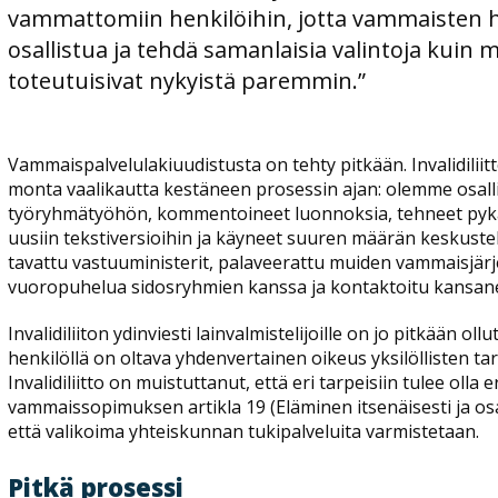
vammattomiin henkilöihin, jotta vammaisten h
osallistua ja tehdä samanlaisia valintoja kuin 
toteutuisivat nykyistä paremmin.”
Vammaispalvelulakiuudistusta on tehty pitkään. Invalidiliitt
monta vaalikautta kestäneen prosessin ajan: olemme osall
työryhmätyöhön, kommentoineet luonnoksia, tehneet pyk
uusiin tekstiversioihin ja käyneet suuren määrän keskuste
tavattu vastuuministerit, palaveerattu muiden vammaisjärj
vuoropuhelua sidosryhmien kanssa ja kontaktoitu kansan
Invalidiliiton ydinviesti lainvalmistelijoille on jo pitkään oll
henkilöllä on oltava yhdenvertainen oikeus yksilöllisten ta
Invalidiliitto on muistuttanut, että eri tarpeisiin tulee olla er
vammaissopimuksen artikla 19 (Eläminen itsenäisesti ja osa
että valikoima yhteiskunnan tukipalveluita varmistetaan.
Pitkä prosessi