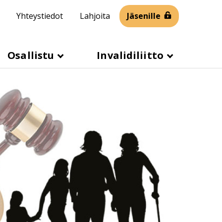
Yhteystiedot
Lahjoita
Jäsenille
Osallistu
Invalidiliitto