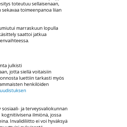
sitys toteutuu sellaisenaan,
an sekavaa toimeenpanoa liian
jumiutui marraskuun lopulla
äsittely saattoi jatkua
odenvaihteessa.
a julkisti
n, jotta siellä voitaisiin
uonnosta luettiin tarkasti myös
n vammaisten henkilöiden
iuudistuksen
y sosiaali- ja terveysvaliokunnan
kognitiivisena ilmiönä, jossa
a. Invalidiliitto ei voi hyväksyä