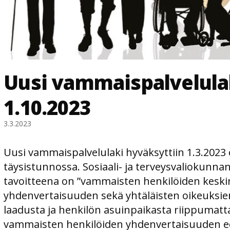
Uusi vammaispalvelula
1.10.2023
3.3.2023
Uusi vammaispalvelulaki hyväksyttiin 1.3.202
täysistunnossa. Sosiaali- ja terveysvaliokun
tavoitteena on ”vammaisten henkilöiden keski
yhdenvertaisuuden sekä yhtäläisten oikeuks
laadusta ja henkilön asuinpaikasta riippumatt
vammaisten henkilöiden yhdenvertaisuuden e