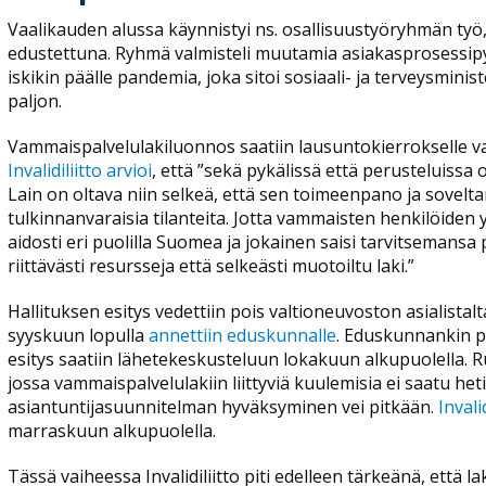
Vaalikauden alussa käynnistyi ns. osallisuustyöryhmän työ, jo
edustettuna. Ryhmä valmisteli muutamia asiakasprosessipykä
iskikin päälle pandemia, joka sitoi sosiaali- ja terveysmin
paljon.
Vammaispalvelulakiluonnos saatiin lausuntokierrokselle vas
Invalidiliitto arvioi
, että ”sekä pykälissä että perusteluissa 
Lain on oltava niin selkeä, että sen toimeenpano ja sovelt
tulkinnanvaraisia tilanteita. Jotta vammaisten henkilöiden
aidosti eri puolilla Suomea ja jokainen saisi tarvitsemansa 
riittävästi resursseja että selkeästi muotoiltu laki.”
Hallituksen esitys vedettiin pois valtioneuvoston asialistal
syyskuun lopulla
annettiin eduskunnalle
. Eduskunnankin p
esitys saatiin lähetekeskusteluun lokakuun alkupuolella. 
jossa vammaispalvelulakiin liittyviä kuulemisia ei saatu het
asiantuntijasuunnitelman hyväksyminen vei pitkään.
Invali
marraskuun alkupuolella.
Tässä vaiheessa Invalidiliitto piti edelleen tärkeänä, että l