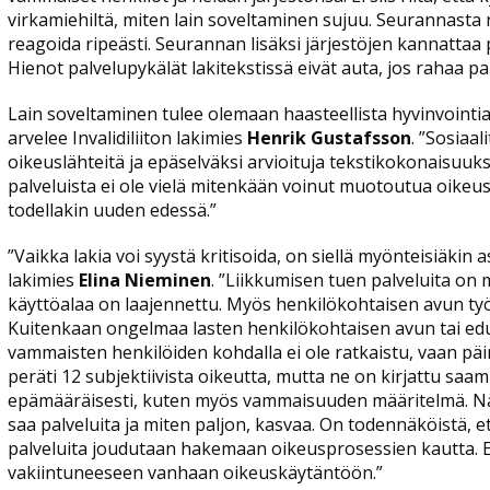
virkamiehiltä, miten lain soveltaminen sujuu. Seurannasta 
reagoida ripeästi. Seurannan lisäksi järjestöjen kannattaa 
Hienot palvelupykälät lakitekstissä eivät auta, jos rahaa pa
Lain soveltaminen tulee olemaan haasteellista hyvinvointial
arvelee Invalidiliiton lakimies
Henrik Gustafsson
. ”Sosiaal
oikeuslähteitä ja epäselväksi arvioituja tekstikokonaisuuks
palveluista ei ole vielä mitenkään voinut muotoutua oikeus
todellakin uuden edessä.”
”Vaikka lakia voi syystä kritisoida, on siellä myönteisiäkin as
lakimies
Elina Nieminen
. ”Liikkumisen tuen palveluita on 
käyttöalaa on laajennettu. Myös henkilökohtaisen avun työ
Kuitenkaan ongelmaa lasten henkilökohtaisen avun tai ed
vammaisten henkilöiden kohdalla ei ole ratkaistu, vaan päi
peräti 12 subjektiivista oikeutta, mutta ne on kirjattu saam
epämääräisesti, kuten myös vammaisuuden määritelmä. Näi
saa palveluita ja miten paljon, kasvaa. On todennäköistä, e
palveluita joudutaan hakemaan oikeusprosessien kautta.
vakiintuneeseen vanhaan oikeuskäytäntöön.”