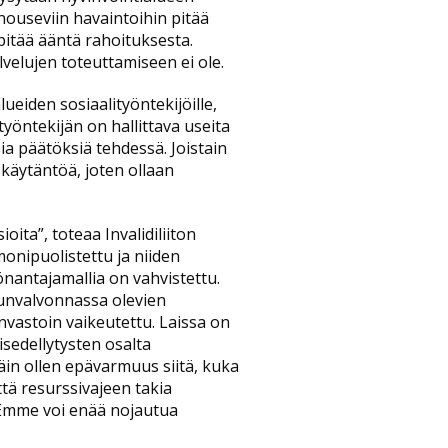
nouseviin havaintoihin pitää
pitää ääntä rahoituksesta.
lvelujen toteuttamiseen ei ole.
ueiden sosiaalityöntekijöille,
ityöntekijän on hallittava useita
ia päätöksiä tehdessä. Joistain
käytäntöä, joten ollaan
ioita”, toteaa Invalidiliiton
monipuolistettu ja niiden
nantajamallia on vahvistettu.
unvalvonnassa olevien
nvastoin vaikeutettu. Laissa on
isedellytysten osalta
n ollen epävarmuus siitä, kuka
ttä resurssivajeen takia
 Emme voi enää nojautua