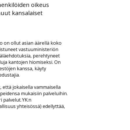
enkilöiden oikeus
muut kansalaiset
o on ollut asian äärellä koko
istuneet vastuuministeriön
äläehdotuksia, perehtyneet
luja kantojen hiomiseksi. On
estöjen kanssa, käyty
edustajia.
ut, että jokaisella vammaisella
rpeidensa mukaisiin palveluihin.
i palvelut. YK:n
llisuus yhteisössä) edellyttää,