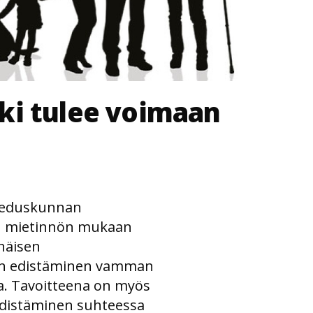
ki tulee voimaan
3 eduskunnan
nan mietinnön mukaan
näisen
ien edistäminen vamman
a. Tavoitteena on myös
distäminen suhteessa