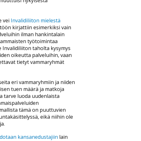
uuttuisi nykyisestä
e vei
Invalidiliiton mielestä
ön kirjattiin esimerkiksi vain
lveluihin ilman hankintalain
ysvammaisten työtoimintaa
 Invalidiliiton taholta kysymys
iden oikeutta palveluihin, vaan
settavat tietyt vammaryhmät
seita eri vammaryhmiin ja niiden
umisen tuen määrä ja matkoja
a tarve luoda uudenlaista
mmaispalveluiden
lmallista tämä on puuttuvien
untakäsittelyssä, eikä niihin ole
ja.
edotaan kansanedustajiin
lain