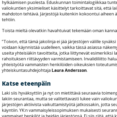
hylkäämisen puolesta. Eduskunnan toimintalogiikkaa tuntevil
valiokuntien yksimieliset käsittelyt tarkoittavat sitä, että
mahdoton tehtävä. Järjestöjä kuitenkin kokoontui aiheen 
tehtiin.
Toista mieltä olevatkin havahtuivat tekemään oman kann
”Toivon, että tämä jakolinja ei jää järjestöjen välille syväksi
voidaan käynnistää uudelleen, vaikka tässä asiassa näkemy
useita yhteisiäkin tavoitteita, jotka liittynevät esimerkiksi
rahoituksen riittävyyden varmistamiseen. Invalidiliitto hal
yhteistyötä vammaisten henkilöiden oikeuksien toteutumisek
yhteiskuntasuhdejohtaja
Laura Andersson
.
Katse eteenpäin
Laki siis hyväksyttiin ja nyt on mietittävä seuraavia toimenp
lakiin seurantaa, mutta se valitettavasti lukee vain valio
järjestöjen aktiivista vaikuttamistyötä jatkossakin, jotta 
käyntiin. YK:n vammaisyleissopimuksen mukaisesti seura
vammaiset henkilöt ja heidän järjestönsä. Ei siis riitä, että