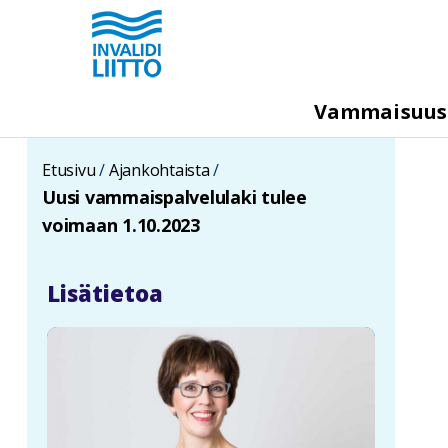
Hyppää
pääsisältöön
M
Vammaisuu
e
g
Etusivu
Ajankohtaista
a
Uusi vammaispalvelulaki tulee
m
voimaan 1.10.2023
e
n
Lisätietoa
u