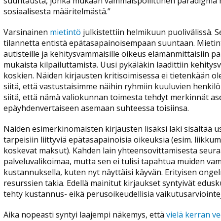
suuntausta, jonka mukaan vammaispoliittinen paradigma m
sosiaalisesta määritelmästä.”
Varsinainen
mietintö
julkistettiin helmikuun puolivälissä. S
tilannetta entistä epätasapainoisempaan suuntaan. Mietintö
autisteille ja kehitysvammaisille oikeus elämänmittaisiin pa
mukaista kilpailuttamista. Uusi pykäläkin laadittiin kehit
koskien. Näiden kirjausten kritisoimisessa ei tietenkään ole
siitä, että vastustaisimme näihin ryhmiin kuuluvien henkilö
siitä, että nämä valiokunnan toimesta tehdyt merkinnät a
epäyhdenvertaiseen asemaan suhteessa toisiinsa.
Näiden esimerkinomaisten kirjausten lisäksi laki sisältää u
tarpeisiin liittyviä epätasapainoisia oikeuksia (esim. liikk
koskevat maksut). Kahden lain yhteensovittamisesta seura
palveluvalikoimaa, mutta sen ei tulisi tapahtua muiden va
kustannuksella, kuten nyt näyttäisi käyvän. Erityisen onge
resurssien takia. Edellä mainitut kirjaukset syntyivät edusk
tehty kustannus- eikä perusoikeudellisia vaikutusarviointe
Aika nopeasti syntyi laajempi näkemys, että
vielä kerran v