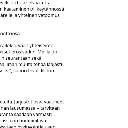
le oli toki selvää, että
 lain kaataminen oli käytännössä
äärelle ja yhteinen vetoomus
anottonsa.
 railoksi, vaan yhteistyötä
kset erosivatkin. Meillä on
 lain seurantaan sekä
uaa ilman muuta tehdä laajasti
si”, sanoo Invalidiliiton
iteitä. Järjestöt ovat vaatineet
kunnan lausumassa – tarvitaan
seuranta saadaan varmasti
nnassa on huomioitava
 kysytään hyvinvointialueen