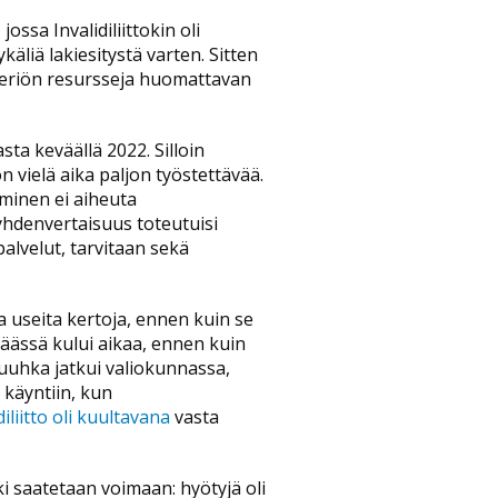
ssa Invalidiliittokin oli
liä lakiesitystä varten. Sitten
isteriön resursseja huomattavan
ta keväällä 2022. Silloin
on vielä aika paljon työstettävää.
aminen ei aiheuta
 yhdenvertaisuus toteutuisi
palvelut, tarvitaan sekä
ta useita kertoja, ennen kuin se
äässä kului aikaa, ennen kuin
Ruuhka jatkui valiokunnassa,
i käyntiin, kun
diliitto oli kuultavana
vasta
aki saatetaan voimaan: hyötyjä oli