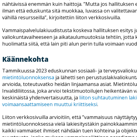
nähtävissä enemmän kuin haittoja. ”Mutta jos hallituksen e
ilman että eduskunta sitä muokkaa, luvassa on valitettav
vähillä resursseilla”, kirjoitettiin liiton verkkosivuilla.
Vammaispalvelulakiuudistusta koskeva hallituksen esitys 
valiokuntavaiheeseen ja aikataulumuutoksia tehtiin, jotta k
huolimatta siitä, että lain piti alun perin tulla voimaan vu
Käännekohta
Tammikuussa 2023 eduskunnan sosiaali- ja terveysvaliokunt
mietintöluonnoksensa
ja lähetti sen perustuslakivaliokuntaa
arvioida, toteutuvatko heidän linjaamansa asiat. Mietintöl
Invalidiliitossa, joka arvioi tekstimuotoilujen heikentävä
keskinäistä yhdenvertaisuutta, ja
liiton suhtautuminen lak
voimaansaattamiseen muuttui kriittiseksi
.
Liiton verkkosivuilla arvioitiin, että ”vammaisuus näyttäyty
mietintöluonnoksessa vielä lakiesitystäkin painokkaammin 
kaikki vammaiset ihmiset nähdään tuen kohteina ja objektein